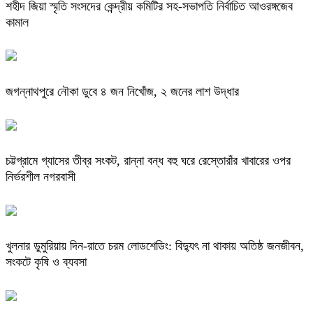
শহীদ জিয়া স্মৃতি সংসদের কেন্দ্রীয় কমিটির সহ-সভাপতি নির্বাচিত আওরঙ্গজেব
কামাল
জগন্নাথপুরে নৌকা ডুবে ৪ জন নিখোঁজ, ২ জনের লাশ উদ্ধার
চট্টগ্রামে গ্যাসের তীব্র সংকট, রান্না বন্ধ বহু ঘরে রেস্তোরাঁর খাবারের ওপর
নির্ভরশীল নগরবাসী
খুলনার ডুমুরিয়ায় দিন-রাতে চরম লোডশেডিং: বিদ্যুৎ না থাকায় অতিষ্ঠ জনজীবন,
সংকটে কৃষি ও ব্যবসা