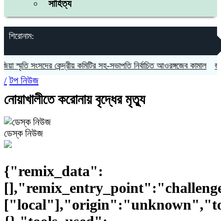
সাহিত্য
শিরোনাম:
্মৃতি সংসদের কেন্দ্রীয় কমিটির সহ-সভাপতি নির্বাচিত আওরঙ্গজেব কামাল
জগন্নাথপ
/
টপ নিউজ
নোয়াখালীতে করোনায় বৃদ্ধের মৃত্যু
ডেস্ক নিউজ
{"remix_data":
[],"remix_entry_point":"challeng
["local"],"origin":"unknown","t