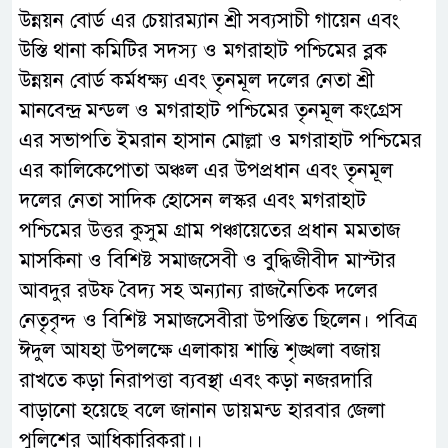
উন্নয়ন বোর্ড এর চেয়ারম্যান শ্রী সব্যসাচী গায়েন এবং
উস্তি থানা কমিটির সদস্য ও মগরাহাট পশ্চিমের ব্লক
উন্নয়ন বোর্ড কর্মধক্ষ্য এবং তৃনমূল দলের নেতা শ্রী
মানবেন্দ্র মন্ডল ও মগরাহাট পশ্চিমের তৃনমূল কংগ্রেস
এর সভাপতি ইমরান হাসান মোল্লা ও মগরাহাট পশ্চিমের
এর কালিকেপোতা অঞ্চল এর উপপ্রধান এবং তৃনমূল
দলের নেতা সাদিক হোসেন লস্কর এবং মগরাহাট
পশ্চিমের উত্তর কুসুম গ্রাম পঞ্চায়েতের প্রধান মমতাজ
মাসকিনা ও বিশিষ্ট সমাজসেবী ও বুদ্ধিজীবীদ মাস্টার
আবদুর রউফ বৈদ্য সহ অন্যান্য রাজনৈতিক দলের
নেতৃবৃন্দ ও বিশিষ্ট সমাজসেবীরা উপস্তিত ছিলেন। পবিত্র
ঈদুল আযহা উপলক্ষে এলাকায় শান্তি শৃঙ্খলা বজায়
রাখতে কড়া নিরাপত্তা ব্যবস্থা এবং কড়া নজরদারি
বাড়ানো হয়েছে বলে জানান ডায়মন্ড হারবার জেলা
পুলিশের আধিকারিকরা।।