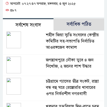
আপডেট: ০৭:২৭:৩৭ অপরাহ্ন, মঙ্গলবার, ৩ জুন ২০২৫
৩৮৭
সর্বাধিক পঠিত
সর্বশেষ সংবাদ
শহীদ জিয়া স্মৃতি সংসদের কেন্দ্রীয়
কমিটির সহ-সভাপতি নির্বাচিত
আওরঙ্গজেব কামাল
জগন্নাথপুরে নৌকা ডুবে ৪ জন
নিখোঁজ, ২ জনের লাশ উদ্ধার
চট্টগ্রামে গ্যাসের তীব্র সংকট, রান্না
বন্ধ বহু ঘরে রেস্তোরাঁর খাবারের
ওপর নির্ভরশীল নগরবাসী
খুলনার ডুমুরিয়ায় দিন-রাতে চরম