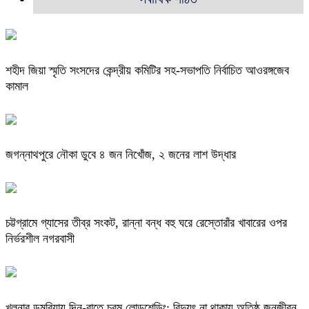
শহীদ জিয়া স্মৃতি সংসদের কেন্দ্রীয় কমিটির সহ-সভাপতি নির্বাচিত আওরঙ্গজেব
কামাল
জগন্নাথপুরে নৌকা ডুবে ৪ জন নিখোঁজ, ২ জনের লাশ উদ্ধার
চট্টগ্রামে গ্যাসের তীব্র সংকট, রান্না বন্ধ বহু ঘরে রেস্তোরাঁর খাবারের ওপর
নির্ভরশীল নগরবাসী
খুলনার ডুমুরিয়ায় দিন-রাতে চরম লোডশেডিং: বিদ্যুৎ না থাকায় অতিষ্ঠ জনজীবন,