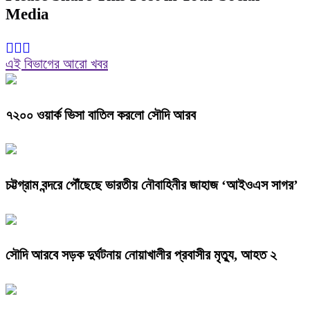
Media
এই বিভাগের আরো খবর
৭২০০ ওয়ার্ক ভিসা বাতিল করলো সৌদি আরব
চট্টগ্রাম বন্দরে পৌঁছেছে ভারতীয় নৌবাহিনীর জাহাজ ‘আইওএস সাগর’
সৌদি আরবে সড়ক দুর্ঘটনায় নোয়াখালীর প্রবাসীর মৃত্যু, আহত ২