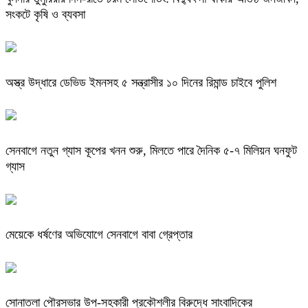
সংকটে কৃষি ও ব্যবসা
অস্ত্র উদ্ধারে ডেভিড ইমনসহ ৫ সন্ত্রাসীর ১০ দিনের রিমান্ড চাইবে পুলিশ
সেনবাগে নতুন গ্যাস কূপের খনন শুরু, মিলতে পারে দৈনিক ৫-৭ মিলিয়ন ঘনফুট
গ্যাস
মেয়েকে ধর্ষণের অভিযোগে সেনবাগে বাবা গ্রেপ্তার
সোনাতলা পৌরসভার উপ-সহকারী প্রকৌশলীর বিরুদ্ধে সাংবাদিকের