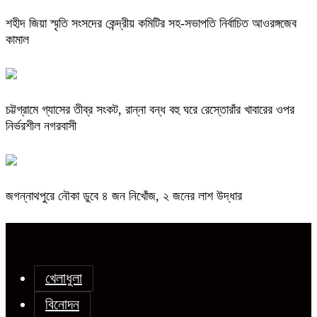
শহীদ জিয়া স্মৃতি সংসদের কেন্দ্রীয় কমিটির সহ-সভাপতি নির্বাচিত আওরঙ্গজেব
কামাল
চট্টগ্রামে গ্যাসের তীব্র সংকট, রান্না বন্ধ বহু ঘরে রেস্তোরাঁর খাবারের ওপর
নির্ভরশীল নগরবাসী
জগন্নাথপুরে নৌকা ডুবে ৪ জন নিখোঁজ, ২ জনের লাশ উদ্ধার
খেলাধুলা
বিনোদন