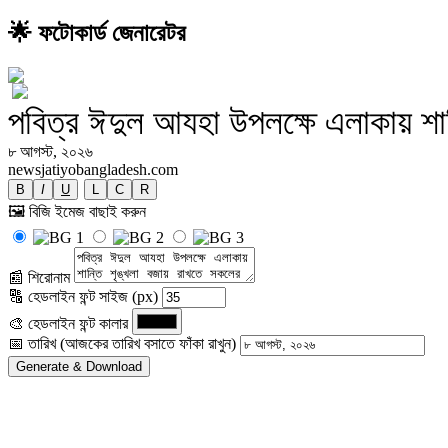
🌟 ফটোকার্ড জেনারেটর
পবিত্র ঈদুল আযহা উপলক্ষে এলাকায় শা
৮ আগস্ট, ২০২৬
newsjatiyobangladesh.com
B
I
U
L
C
R
🖼️ বিজি ইমেজ বাছাই করুন
📰 শিরোনাম
🔠 হেডলাইন ফন্ট সাইজ (px)
🎨 হেডলাইন ফন্ট কালার
📅 তারিখ (আজকের তারিখ বসাতে ফাঁকা রাখুন)
Generate & Download