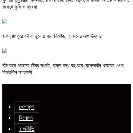
খুলনার ডুমুরিয়ায় দিন-রাতে চরম লোডশেডিং: বিদ্যুৎ না থাকায় অতিষ্ঠ জনজীবন,
সংকটে কৃষি ও ব্যবসা
জগন্নাথপুরে নৌকা ডুবে ৪ জন নিখোঁজ, ২ জনের লাশ উদ্ধার
চট্টগ্রামে গ্যাসের তীব্র সংকট, রান্না বন্ধ বহু ঘরে রেস্তোরাঁর খাবারের ওপর
নির্ভরশীল নগরবাসী
খেলাধুলা
বিনোদন
রাজনীতি