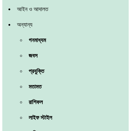
আইন ও আদালত
অন্যান্য
গনমাধ্যম
জবস
প্রযুক্তি
মতামত
রাশিফল
লাইফ স্টাইল