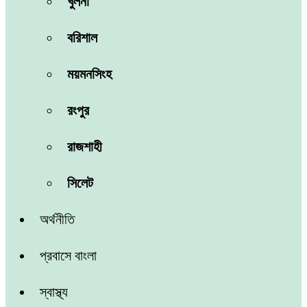
খুলনা
বরিশাল
ময়মনসিংহ
রংপুর
রাজশাহী
সিলেট
অর্থনীতি
প্রবাসে বাংলা
স্বাস্থ্য