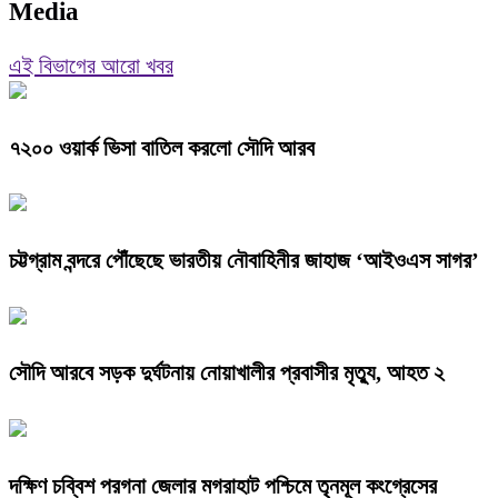
Media
এই বিভাগের আরো খবর
৭২০০ ওয়ার্ক ভিসা বাতিল করলো সৌদি আরব
চট্টগ্রাম বন্দরে পৌঁছেছে ভারতীয় নৌবাহিনীর জাহাজ ‘আইওএস সাগর’
সৌদি আরবে সড়ক দুর্ঘটনায় নোয়াখালীর প্রবাসীর মৃত্যু, আহত ২
দক্ষিণ চব্বিশ পরগনা জেলার মগরাহাট পশ্চিমে তৃনমূল কংগ্রেসের