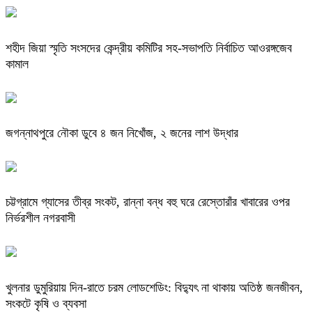
শহীদ জিয়া স্মৃতি সংসদের কেন্দ্রীয় কমিটির সহ-সভাপতি নির্বাচিত আওরঙ্গজেব
কামাল
জগন্নাথপুরে নৌকা ডুবে ৪ জন নিখোঁজ, ২ জনের লাশ উদ্ধার
চট্টগ্রামে গ্যাসের তীব্র সংকট, রান্না বন্ধ বহু ঘরে রেস্তোরাঁর খাবারের ওপর
নির্ভরশীল নগরবাসী
খুলনার ডুমুরিয়ায় দিন-রাতে চরম লোডশেডিং: বিদ্যুৎ না থাকায় অতিষ্ঠ জনজীবন,
সংকটে কৃষি ও ব্যবসা