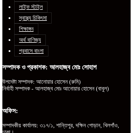
লাইফ স্টাইল
স্বাস্থ্য চিকিৎসা
শিক্ষাঙ্গন
অর্থ বাণিজ্য
প্রবাসে বাংলা
সম্পাদক ও প্রকাশক: আলহাজ্ব মোঃ সোহাগ
উপদেষ্টা সম্পাদক: আনোয়ার হোসেন (রুমি)
নির্বাহী সম্পাদক - আলহাজ্ব মোঃ আনোয়ার হোসেন (বাবুল)
অফিস:
সম্পাদকীয় কার্যালয়: ৩১৭/১, শান্তিপুর, দক্ষিন গোড়ান, খিলগাঁও,
ঢাকা।