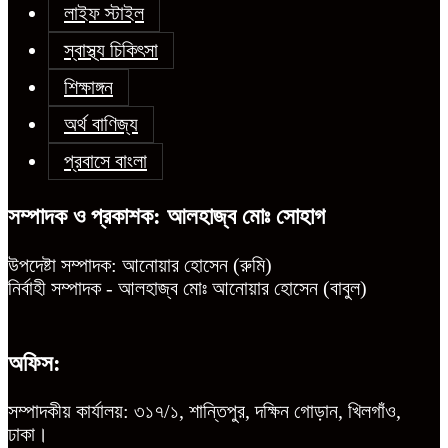
লাইফ স্টাইল
স্বাস্থ্য চিকিৎসা
শিক্ষাঙ্গন
অর্থ বাণিজ্য
প্রবাসে বাংলা
সম্পাদক ও প্রকাশক: আলহাজ্ব মোঃ সোহাগ
উপদেষ্টা সম্পাদক: আনোয়ার হোসেন (রুমি)
নির্বাহী সম্পাদক - আলহাজ্ব মোঃ আনোয়ার হোসেন (বাবুল)
অফিস:
সম্পাদকীয় কার্যালয়: ৩১৭/১, শান্তিপুর, দক্ষিন গোড়ান, খিলগাঁও,
ঢাকা।