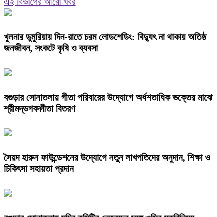
এই বিভাগের আরো খবর
খুলনার ডুমুরিয়ায় দিন-রাতে চরম লোডশেডিং: বিদ্যুৎ না থাকায় অতিষ্ঠ
জনজীবন, সংকটে কৃষি ও ব্যবসা
বগুড়ার সোনাতলায় গীতা পরিবারের উদ্যোগে অর্ধশতাধিক ভক্তের মাঝে
শ্রীমদ্ভগবদ্গীতা বিতরণ
সৈয়দ হারুন ফাউন্ডেশনের উদ্যোগে নতুন লাখপতিদের অনুদান, শিক্ষা ও
চিকিৎসা সহায়তা প্রদান