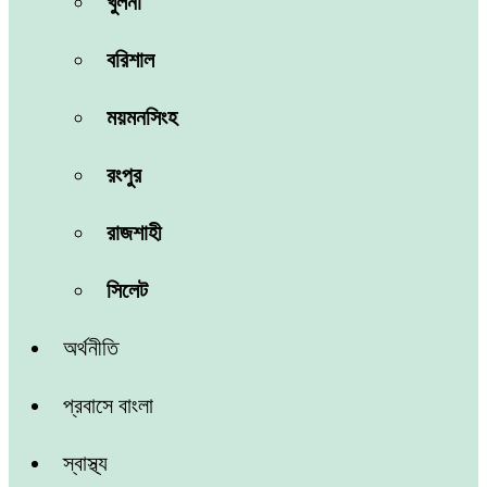
খুলনা
বরিশাল
ময়মনসিংহ
রংপুর
রাজশাহী
সিলেট
অর্থনীতি
প্রবাসে বাংলা
স্বাস্থ্য