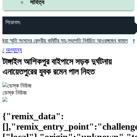
সাহিত্য
শিরোনাম:
ৃতি সংসদের কেন্দ্রীয় কমিটির সহ-সভাপতি নির্বাচিত আওরঙ্গজেব কামাল
জগন্নাথপুর
/
অন্যান্য
টাঙ্গাইল আশিকপুর বাইপাসে সড়ক দুর্ঘটনায়
এনায়েতপুরের যুবক রমেন পাল নিহত
ডেস্ক নিউজ
{"remix_data":
[],"remix_entry_point":"challeng
["local"],"origin":"unknown","t