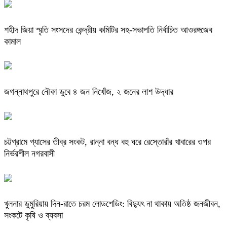
শহীদ জিয়া স্মৃতি সংসদের কেন্দ্রীয় কমিটির সহ-সভাপতি নির্বাচিত আওরঙ্গজেব
কামাল
জগন্নাথপুরে নৌকা ডুবে ৪ জন নিখোঁজ, ২ জনের লাশ উদ্ধার
চট্টগ্রামে গ্যাসের তীব্র সংকট, রান্না বন্ধ বহু ঘরে রেস্তোরাঁর খাবারের ওপর
নির্ভরশীল নগরবাসী
খুলনার ডুমুরিয়ায় দিন-রাতে চরম লোডশেডিং: বিদ্যুৎ না থাকায় অতিষ্ঠ জনজীবন,
সংকটে কৃষি ও ব্যবসা