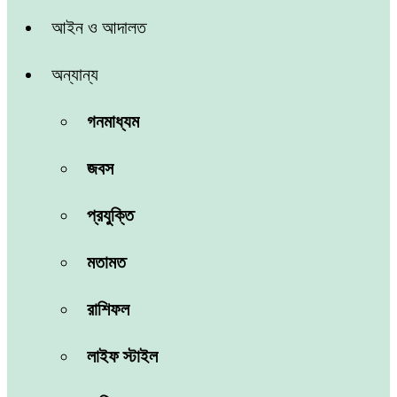
আইন ও আদালত
অন্যান্য
গনমাধ্যম
জবস
প্রযুক্তি
মতামত
রাশিফল
লাইফ স্টাইল