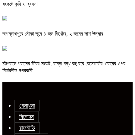
সংকটে কৃষি ও ব্যবসা
জগন্নাথপুরে নৌকা ডুবে ৪ জন নিখোঁজ, ২ জনের লাশ উদ্ধার
চট্টগ্রামে গ্যাসের তীব্র সংকট, রান্না বন্ধ বহু ঘরে রেস্তোরাঁর খাবারের ওপর
নির্ভরশীল নগরবাসী
খেলাধুলা
বিনোদন
রাজনীতি