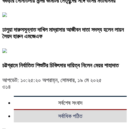
বগুড়ার সোনাতলায় মন্দির কমিটির নেতৃবৃন্দের সঙ্গে ওসির মতবিনিময়
ঢালুয়া দারুসসুন্নাত দাখিল মাদ্রাসার আজীবন দাতা সদস্য হলেন লায়ন
সৈয়দ হারুন এমজেএফ
চট্টগ্রামে নির্যাতিত শিশুটির চিকিৎসার দায়িত্ব নিলেন মেয়র শাহাদাত
আপডেট: ১০:২৫:২০ অপরাহ্ন, সোমবার, ১৯ মে ২০২৫
৩১৪
সর্বশেষ সংবাদ
সর্বাধিক পঠিত