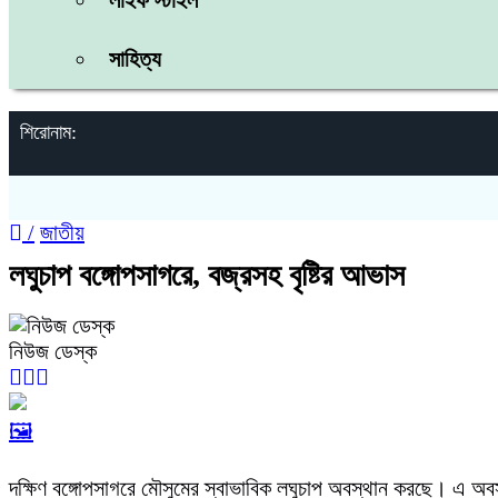
লাইফ স্টাইল
সাহিত্য
শিরোনাম:
/
জাতীয়
লঘুচাপ বঙ্গোপসাগরে, বজ্রসহ বৃষ্টির আভাস
নিউজ ডেস্ক
🖼️
দক্ষিণ বঙ্গোপসাগরে মৌসুমের স্বাভাবিক লঘুচাপ অবস্থান করছে। এ অব