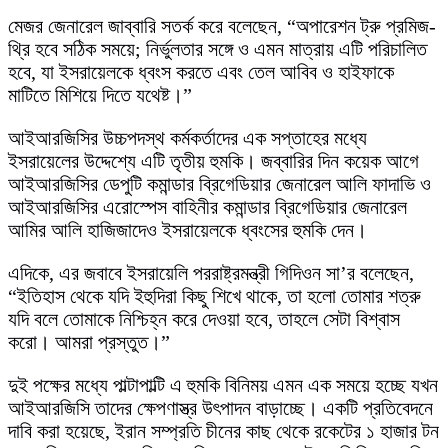
মেজর জেনারেল জাব্বারি সতর্ক করে বলেছেন, “অপারেশন ট্রু প্রমিজ-
থ্রি হবে সঠিক সময়ে; নির্ভুলতার সঙ্গে ও এমন মাত্রায় এটি পরিচালিত
হবে, যা ইসরায়েলকে ধ্বংস করতে এবং তেল আবিব ও হাইফাকে
মাটিতে মিশিয়ে দিতে যথেষ্ট।”
আইআরজিসির উচ্চপদস্থ কর্মকর্তাদের এক সপ্তাহের মধ্যে
ইসরায়েলের উদ্দেশ্যে এটি তৃতীয় হুমকি। জব্বারির দিন কয়েক আগে
আইআরজিসির ডেপুটি কমান্ডার ব্রিগেডিয়ার জেনারেল আলি ফাদাভি ও
আইআরজিসির এরোস্পেস বাহিনীর কমান্ডার ব্রিগেডিয়ার জেনারেল
আমির আলি হাজিজাদেও ইসরায়েলকে ধ্বংসের হুমকি দেন।
এদিকে, এর জবাবে ইসরায়েলি পররাষ্ট্রমন্ত্রী গিদিওন সা’র বলেছেন,
“ইতিহাস থেকে যদি ইহুদিরা কিছু শিখে থাকে, তা হলো তোমার শত্রু
যদি বলে তোমাকে নিশ্চিহ্ন করে দেওয়া হবে, তাহলে সেটা বিশ্বাস
করো। আমরা প্রস্তুত।”
দুই পক্ষের মধ্যে পাল্টাপাল্টি এ হুমকি বিনিময় এমন এক সময়ে হচ্ছে যখন
আইআরজিসি তাদের ক্ষেপণাস্ত্র উৎপাদন বাড়াচ্ছে। একটি প্রতিবেদনে
দাবি করা হয়েছে, ইরান সম্প্রতি চীনের কাছ থেকে রকেটের ১ হাজার টন