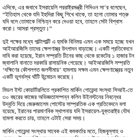
এদিকে, এর জবাবে ইসরায়েলি পররাষ্ট্রমন্ত্রী গিদিওন সা’র বলেছেন,
“ইতিহাস থেকে যদি ইহুদিরা কিছু শিখে থাকে, তা হলো তোমার শত্রু
যদি বলে তোমাকে নিশ্চিহ্ন করে দেওয়া হবে, তাহলে সেটা বিশ্বাস
করো। আমরা প্রস্তুত।”
দুই পক্ষের মধ্যে পাল্টাপাল্টি এ হুমকি বিনিময় এমন এক সময়ে হচ্ছে যখন
আইআরজিসি তাদের ক্ষেপণাস্ত্র উৎপাদন বাড়াচ্ছে। একটি প্রতিবেদনে
দাবি করা হয়েছে, ইরান সম্প্রতি চীনের কাছ থেকে রকেটের ১ হাজার টন
জ্বালানি বানাতে দরকারি রাসায়নিক পেয়েছে। আইআরজিসি সম্প্রতি
‘দক্ষিণের কৌশলগত জলসীমায়’ হামলায় সক্ষম এমন ক্ষেপণাস্ত্রের নতুন
একটি ভূগর্ভস্থ ঘাঁটি উন্মোচন করেছে।
মিডল ইস্ট কোয়ার্টারলিতে প্রকাশিত মার্কিন গোয়েন্দা সংস্থা সিআই-তে
৩০ বছরের কাজের অভিজ্ঞতাসম্পন্ন কলিন উইনস্টনের নিবন্ধের
উদ্বৃতি দিয়ে জেরুজালেম পোস্টের সাম্প্রতিক এক প্রতিবেদনে বলা
হয়েছে, ইরানের পারমাণবিক স্থাপনায় যদি ইসরায়েল-যুক্তরাষ্ট্র যৌথ
হামলা করতে চায়, তাহলে এটাই সেরা সময়।
মার্কিন গোয়েন্দা সংস্থার সাবেক এই কমকর্তার মতে, হিজবুল্লাহ ও