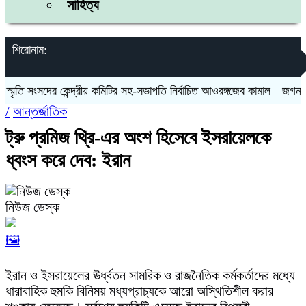
সাহিত্য
শিরোনাম:
ি সংসদের কেন্দ্রীয় কমিটির সহ-সভাপতি নির্বাচিত আওরঙ্গজেব কামাল
জগন্নাথপুরে
/
আন্তর্জাতিক
ট্রু প্রমিজ থ্রি-এর অংশ হিসেবে ইসরায়েলকে
ধ্বংস করে দেব: ইরান
নিউজ ডেস্ক
🖼️
ইরান ও ইসরায়েলের ঊর্ধ্বতন সামরিক ও রাজনৈতিক কর্মকর্তাদের মধ্যে
ধারাবাহিক হুমকি বিনিময় মধ্যপ্রাচ্যকে আরো অস্থিতিশীল করার