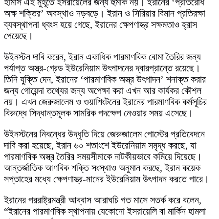
হামাস এই মুহূর্তে ইসরায়েলের জন্য হুমকি নয়। ইরানের ‘প্রতিরোধ
অক্ষ শক্তির’ অবস্থাও নড়বড়ে। ইরান ও সিরিয়ার বিমান প্রতিরক্ষা
ব্যবস্থাপনা ধ্বংস হয়ে গেছে, ইরানের ক্ষেপণাস্ত্র সক্ষমতাও হ্রাস
পেয়েছে।
উইনস্টন দাবি করেন, ইরান একাধিক পারমাণবিক বোমা তৈরির জন্য
পর্যাপ্ত অস্ত্র-গ্রেড ইউরেনিয়াম উৎপাদনের দ্বারপ্রান্তে রয়েছে।
তিনি যুক্তি দেন, ইরানের ‘পারমাণবিক অস্ত্র উৎপাদন’ শনাক্ত করার
জন্য গোয়েন্দা তথ্যের জন্য অপেক্ষা করা এখন আর কার্যকর কৌশল
নয়। এখন জেরুজালেম ও ওয়াশিংটনের ইরানের পারমাণবিক কর্মসূচির
বিরুদ্ধে সিদ্ধান্তমূলক সামরিক পদক্ষেপ নেওয়ার সময় এসেছে।
উইনস্টনের নিবন্ধের উদ্ধৃতি দিয়ে জেরুজালেম পোস্টের প্রতিবেদনে
দাবি করা হয়েছে, ইরান ৬০ শতাংশে ইউরেনিয়াম সমৃদ্ধ করছে, যা
পারমাণবিক অস্ত্র তৈরির সময়সীমাকে নাটকীয়ভাবে কমিয়ে দিয়েছে।
আন্তর্জাতিক আণবিক শক্তি সংস্থাও অনুমান করছে, ইরান কয়েক
সপ্তাহের মধ্যে ক্ষেপণাস্ত্র-মানের ইউরেনিয়াম উৎপাদন করতে পারে।
ইরানের পররাষ্ট্রমন্ত্রী আব্বাস আরাঘচি গত মাসে সতর্ক করে বলেন,
“ইরানের পারমাণবিক স্থাপনায় যেকোনো ইসরায়েলি বা মার্কিন হামলা