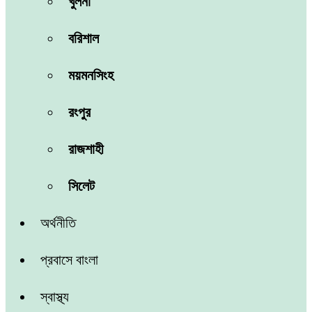
খুলনা
বরিশাল
ময়মনসিংহ
রংপুর
রাজশাহী
সিলেট
অর্থনীতি
প্রবাসে বাংলা
স্বাস্থ্য