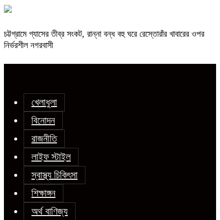
চট্টগ্রামে গ্যাসের তীব্র সংকট, রান্না বন্ধ বহু ঘরে রেস্তোরাঁর খাবারের ওপর
নির্ভরশীল নগরবাসী
খেলাধুলা
বিনোদন
রাজনীতি
লাইফ স্টাইল
স্বাস্থ্য চিকিৎসা
শিক্ষাঙ্গন
অর্থ বাণিজ্য