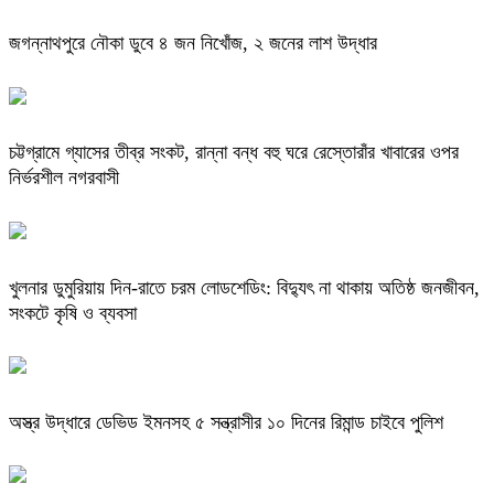
জগন্নাথপুরে নৌকা ডুবে ৪ জন নিখোঁজ, ২ জনের লাশ উদ্ধার
চট্টগ্রামে গ্যাসের তীব্র সংকট, রান্না বন্ধ বহু ঘরে রেস্তোরাঁর খাবারের ওপর
নির্ভরশীল নগরবাসী
খুলনার ডুমুরিয়ায় দিন-রাতে চরম লোডশেডিং: বিদ্যুৎ না থাকায় অতিষ্ঠ জনজীবন,
সংকটে কৃষি ও ব্যবসা
অস্ত্র উদ্ধারে ডেভিড ইমনসহ ৫ সন্ত্রাসীর ১০ দিনের রিমান্ড চাইবে পুলিশ