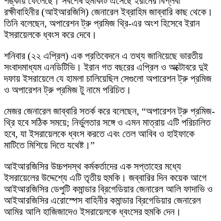
শঙ্কায় ফেলেছে। সর্বশেষ হুমকিটি এসেছে ইরানের বিপ্লবী
রক্ষীবাহিনীর (আইআরজিসি) জেনারেল ইব্রাহিম জাব্বারি কাছ থেকে।
তিনি বলেছেন, অপারেশন ট্রু প্রমিজ থ্রি-এর অংশ হিসেবে ইরান
ইসরায়েলকে ধ্বংস করে দেবে।
শনিবার (২২ এপ্রিল) এক প্রতিবেদনে এ তথ্য জানিয়েছে ভারতীয়
সংবাদমাধ্যম এনডিটিভি। ইরান গত বছরের এপ্রিল ও অক্টোবরে দুই
দফায় ইসরায়েলে যে হামলা চালিয়েছিল সেগুলো অপারেশন ট্রু প্রমিজ
ও অপারেশন ট্রু প্রমিজ টু নামে পরিচিত।
মেজর জেনারেল জাব্বারি সতর্ক করে বলেছেন, “অপারেশন ট্রু প্রমিজ-
থ্রি হবে সঠিক সময়ে; নির্ভুলতার সঙ্গে ও এমন মাত্রায় এটি পরিচালিত
হবে, যা ইসরায়েলকে ধ্বংস করতে এবং তেল আবিব ও হাইফাকে
মাটিতে মিশিয়ে দিতে যথেষ্ট।”
আইআরজিসির উচ্চপদস্থ কর্মকর্তাদের এক সপ্তাহের মধ্যে
ইসরায়েলের উদ্দেশ্যে এটি তৃতীয় হুমকি। জব্বারির দিন কয়েক আগে
আইআরজিসির ডেপুটি কমান্ডার ব্রিগেডিয়ার জেনারেল আলি ফাদাভি ও
আইআরজিসির এরোস্পেস বাহিনীর কমান্ডার ব্রিগেডিয়ার জেনারেল
আমির আলি হাজিজাদেও ইসরায়েলকে ধ্বংসের হুমকি দেন।