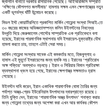
জ্বালানি বানাতে দরকারি রাসায়নিক পেয়েছে। আইআরজিসি সম্প্রতি
‘দক্ষিণের কৌশলগত জলসীমায়’ হামলায় সক্ষম এমন ক্ষেপণাস্ত্রের নতুন
একটি ভূগর্ভস্থ ঘাঁটি উন্মোচন করেছে।
মিডল ইস্ট কোয়ার্টারলিতে প্রকাশিত মার্কিন গোয়েন্দা সংস্থা সিআই-তে
৩০ বছরের কাজের অভিজ্ঞতাসম্পন্ন কলিন উইনস্টনের নিবন্ধের
উদ্বৃতি দিয়ে জেরুজালেম পোস্টের সাম্প্রতিক এক প্রতিবেদনে বলা
হয়েছে, ইরানের পারমাণবিক স্থাপনায় যদি ইসরায়েল-যুক্তরাষ্ট্র যৌথ
হামলা করতে চায়, তাহলে এটাই সেরা সময়।
মার্কিন গোয়েন্দা সংস্থার সাবেক এই কমকর্তার মতে, হিজবুল্লাহ ও
হামাস এই মুহূর্তে ইসরায়েলের জন্য হুমকি নয়। ইরানের ‘প্রতিরোধ
অক্ষ শক্তির’ অবস্থাও নড়বড়ে। ইরান ও সিরিয়ার বিমান প্রতিরক্ষা
ব্যবস্থাপনা ধ্বংস হয়ে গেছে, ইরানের ক্ষেপণাস্ত্র সক্ষমতাও হ্রাস
পেয়েছে।
উইনস্টন দাবি করেন, ইরান একাধিক পারমাণবিক বোমা তৈরির জন্য
পর্যাপ্ত অস্ত্র-গ্রেড ইউরেনিয়াম উৎপাদনের দ্বারপ্রান্তে রয়েছে।
তিনি যুক্তি দেন, ইরানের ‘পারমাণবিক অস্ত্র উৎপাদন’ শনাক্ত করার
জন্য গোয়েন্দা তথ্যের জন্য অপেক্ষা করা এখন আর কার্যকর কৌশল