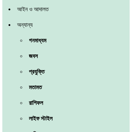
আইন ও আদালত
অন্যান্য
গনমাধ্যম
জবস
প্রযুক্তি
মতামত
রাশিফল
লাইফ স্টাইল