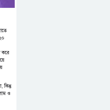
ব্যবসা
অস্ত্র উদ্ধারে ডেভিড
ইমনসহ ৫ সন্ত্রাসীর
রাতে
১০ দিনের রিমান্ড
২০
চাইবে পুলিশ
ট করে
সেনবাগে নতুন গ্যাস
িয়ে
কূপের খনন শুরু,
মিলতে পারে দৈনিক
ায়
৫-৭ মিলিয়ন ঘনফুট গ্যাস
কিন্তু
মেয়েকে ধর্ষণের
সলাম ও
অভিযোগে সেনবাগে
বাবা গ্রেপ্তার