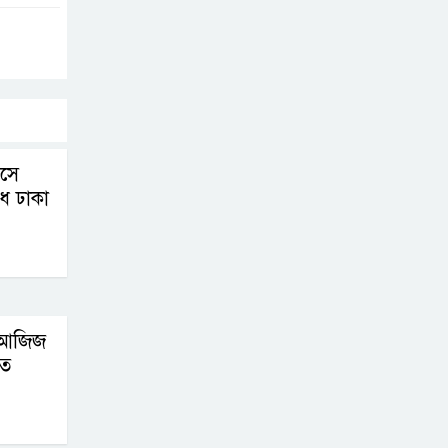
বসে
ধে ঢাকা
 আজিজ
তে