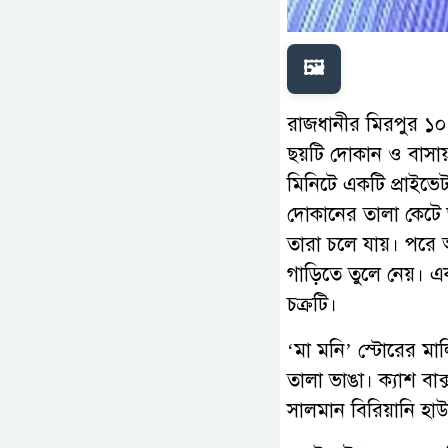
🖼️
রাজধানীর মিরপুর ১০
ছয়টি দোকান ও বাসায়
মিনিটে একটি প্রাইভেট
দোকানের তালা কেটে 
তারা চলে যায়। পরে আব
গাড়িতে তুলে নেয়। এ
চক্রটি।
‘মা মনি’ স্টোরের ম
তালা ভাঙা। ক্যাশ ব
সালমান বিরিয়ানি হ