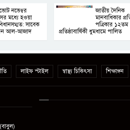
ভোট নভেম্বর
জাতীয় দৈনিক
সের মধ্যে হওয়া
মানবাধিকার প্র
বিধানসম্মত: সাবেক
পত্রিকার ১২তম
উদ্দিন আল-আজাদ
প্রতিষ্ঠাবার্ষিকী ধুমধামে পালিত
ীতি
লাইফ স্টাইল
স্বাস্থ্য চিকিৎসা
শিক্ষাঙ্গন
(বাবুল)