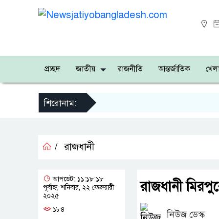
প্রচ্ছদ
জাতীয়
রাজনীতি
আন্তর্জাতিক
খেলা
শিরোনাম:
/
রাজধানী
আপডেট: ১১:১৮:১৮
রাজধানী মিরপুর
পূর্বাহ্ন, শনিবার, ২২ ফেব্রুয়ারী
২০২৫
১৮৪
নিউজ ডেস্ক