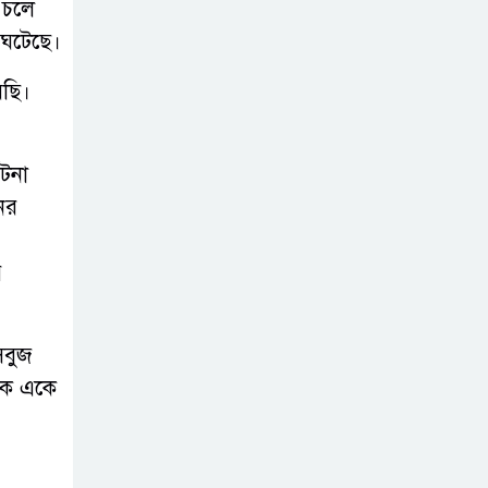
 চলে
সোনাতলা পৌরসভার
 ঘটেছে।
উপ-সহকারী
প্রকৌশলীর বিরুদ্ধে
েছি।
সাংবাদিকের অভিযোগ,তদন্তের আশ্বাস
প্রশাসকের
টনা
চট্টগ্রামে শিশু মাহফুজ
ের
হত্যা মামলায়
মৃত্যুদণ্ড, বর্ষা হত্যা
য়
মামলায় সাক্ষ্যগ্রহণ শুরু
উন্নয়ন কে প্রাধান্য
সবুজ
দিয়ে বগুড়ার
একে একে
সোনাতলা পৌরসভার
২০২৬/২০২৭ অর্থ বছরের বাজেট ঘোষণা