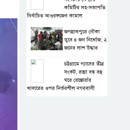
কমিটির সহ-সভাপতি
নির্বাচিত আওরঙ্গজেব কামাল
জগন্নাথপুরে নৌকা
ডুবে ৪ জন নিখোঁজ, ২
জনের লাশ উদ্ধার
চট্টগ্রামে গ্যাসের তীব্র
সংকট, রান্না বন্ধ বহু
ঘরে রেস্তোরাঁর
খাবারের ওপর নির্ভরশীল নগরবাসী
খুলনার ডুমুরিয়ায়
দিন-রাতে চরম
লোডশেডিং: বিদ্যুৎ না
থাকায় অতিষ্ঠ জনজীবন, সংকটে কৃষি ও