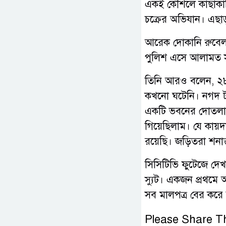
একই কৌশলে কাছাকাছি
চক্রের অভিযান। এছ
আরেক দোকানি রুবেল
পুলিশ এসে আলামত স
তিনি আরও বলেন, ২৮ 
কখনো ঘটেনি। নগদ টা
একটি ভবনের দোতলায়
গিয়েছিলাম। যে কায়দা
রয়েছি। জড়িতরা শনাক্
সিসিটিভি ফুটেজে দে
স্যুট। একজন প্রথমে
সব মালপত্র বের করে
Please Share Th