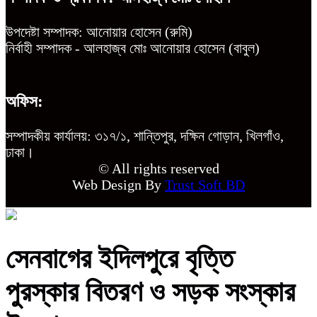
উপদেষ্টা সম্পাদক: আনোয়ার হোসেন (রুমি)
নির্বাহী সম্পাদক - আলহাজ্ব মোঃ আনোয়ার হোসেন (বাবুল)
অফিস:
সম্পাদকীয় কার্যালয়: ৩১৭/১, শান্তিপুর, দক্ষিন গোড়ান, খিলগাঁও,
ঢাকা।
© All rights reserved
Web Design By
Trust Soft BD
সেনবাগের ইদিলপুরে বৃত্তি
পুরস্কার বিতরণ ও সড়ক সংস্কার