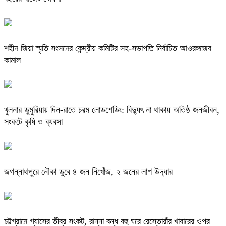
শহীদ জিয়া স্মৃতি সংসদের কেন্দ্রীয় কমিটির সহ-সভাপতি নির্বাচিত আওরঙ্গজেব
কামাল
খুলনার ডুমুরিয়ায় দিন-রাতে চরম লোডশেডিং: বিদ্যুৎ না থাকায় অতিষ্ঠ জনজীবন,
সংকটে কৃষি ও ব্যবসা
জগন্নাথপুরে নৌকা ডুবে ৪ জন নিখোঁজ, ২ জনের লাশ উদ্ধার
চট্টগ্রামে গ্যাসের তীব্র সংকট, রান্না বন্ধ বহু ঘরে রেস্তোরাঁর খাবারের ওপর