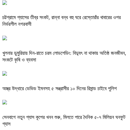
চট্টগ্রামে গ্যাসের তীব্র সংকট, রান্না বন্ধ বহু ঘরে রেস্তোরাঁর খাবারের ওপর
নির্ভরশীল নগরবাসী
খুলনার ডুমুরিয়ায় দিন-রাতে চরম লোডশেডিং: বিদ্যুৎ না থাকায় অতিষ্ঠ জনজীবন,
সংকটে কৃষি ও ব্যবসা
অস্ত্র উদ্ধারে ডেভিড ইমনসহ ৫ সন্ত্রাসীর ১০ দিনের রিমান্ড চাইবে পুলিশ
সেনবাগে নতুন গ্যাস কূপের খনন শুরু, মিলতে পারে দৈনিক ৫-৭ মিলিয়ন ঘনফুট
গ্যাস