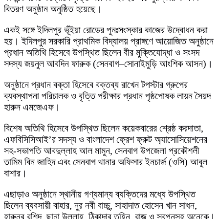
বিতরণ অনুষ্ঠান অনুষ্ঠিত হয়েছে।
একই সঙ্গে ইদিলপুর ভূঁইয়া রোডের পুনঃসংস্কার কাজের উদ্বোধন করা
হয়। ইদিলপুর সরকারি প্রাথমিক বিদ্যালয় প্রাঙ্গণে আয়োজিত অনুষ্ঠানে
প্রধান অতিথি হিসেবে উপস্থিত ছিলেন বীর মুক্তিযোদ্ধা ও সংসদ
সদস্য জয়নুল আবদিন ফারুক (সেনবাগ–সোনাইমুড়ি আংশিক আসন)।
অনুষ্ঠানে প্রধান বক্তা হিসেবে বক্তব্য রাখেন টপস্টার গ্রুপের
ব্যবস্থাপনা পরিচালক ও বৃত্তি পরীক্ষার প্রধান পৃষ্ঠপোষক লায়ন সৈয়দ
হারুন এমজেএফ।
বিশেষ অতিথি হিসেবে উপস্থিত ছিলেন কয়েকবারের শ্রেষ্ঠ করদাতা,
এফবিসিসিআই’র সদস্য ও বাংলাদেশ ফ্রেশ ফ্রুট অ্যাসোসিয়েশনের
সহ-সভাপতি আবদুল্লাহ আল মামুন, সেনবাগ উপজেলা প্রকৌশলী
তামিম বিন জাহিদ এবং সেনবাগ থানার অফিসার ইনচার্জ (ওসি) আবুল
বাশার।
এছাড়াও অনুষ্ঠানে স্থানীয় গণ্যমান্য ব্যক্তিদের মধ্যে উপস্থিত
ছিলেন ব্যবসায়ী বাহার, নুর নবী বাচ্চু, সাহাদাত হোসেন খান সাধন,
হারুনুর রশিদ, ছানা উল্লাহ, ঠিকাদার তুহিন, রাজু ও স্বপনসহ অনেকে।