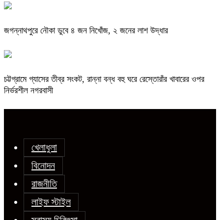
জগন্নাথপুরে নৌকা ডুবে ৪ জন নিখোঁজ, ২ জনের লাশ উদ্ধার
চট্টগ্রামে গ্যাসের তীব্র সংকট, রান্না বন্ধ বহু ঘরে রেস্তোরাঁর খাবারের ওপর
নির্ভরশীল নগরবাসী
খেলাধুলা
বিনোদন
রাজনীতি
লাইফ স্টাইল