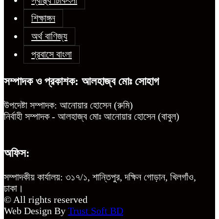
স্বাস্থ্য চিকিৎসা
শিক্ষাঙ্গন
অর্থ বাণিজ্য
প্রবাসে বাংলা
সম্পাদক ও প্রকাশক: আলহাজ্ব মোঃ সোহাগ
উপদেষ্টা সম্পাদক: আনোয়ার হোসেন (রুমি)
নির্বাহী সম্পাদক - আলহাজ্ব মোঃ আনোয়ার হোসেন (বাবুল)
অফিস:
সম্পাদকীয় কার্যালয়: ৩১৭/১, শান্তিপুর, দক্ষিন গোড়ান, খিলগাঁও,
ঢাকা।
© All rights reserved
Web Design By
Trust Soft BD