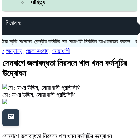
সাহিত্য
শিরোনাম:
স্মৃতি সংসদের কেন্দ্রীয় কমিটির সহ-সভাপতি নির্বাচিত আওরঙ্গজেব কামাল
জগন্নাথ
/
অন্যান্য
,
জেলা সংবাদ
,
নোয়াখালী
​সেনবাগে জলাবদ্ধতা নিরসনে খাল খনন কর্মসূচির
উদ্বোধন
মো: ফখর উদ্দিন, নোয়াখালী প্রতিনিধি
🖼️
​সেনবাগে জলাবদ্ধতা নিরসনে খাল খনন কর্মসূচির উদ্বোধন