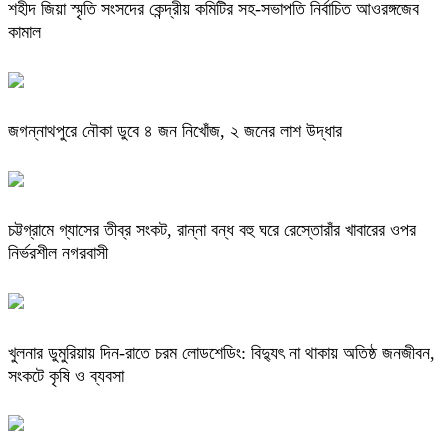
শহীদ জিয়া স্মৃতি সংসদের কেন্দ্রীয় কমিটির সহ-সভাপতি নির্বাচিত আওরঙ্গজেব
কামাল
জগন্নাথপুরে নৌকা ডুবে ৪ জন নিখোঁজ, ২ জনের লাশ উদ্ধার
চট্টগ্রামে গ্যাসের তীব্র সংকট, রান্না বন্ধ বহু ঘরে রেস্তোরাঁর খাবারের ওপর
নির্ভরশীল নগরবাসী
খুলনার ডুমুরিয়ায় দিন-রাতে চরম লোডশেডিং: বিদ্যুৎ না থাকায় অতিষ্ঠ জনজীবন,
সংকটে কৃষি ও ব্যবসা