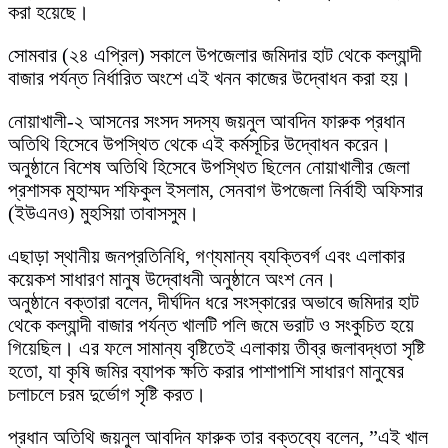
করা হয়েছে।
সোমবার (২৪ এপ্রিল) সকালে উপজেলার জমিদার হাট থেকে কল্যান্দী
বাজার পর্যন্ত নির্ধারিত অংশে এই খনন কাজের উদ্বোধন করা হয়।
​নোয়াখালী-২ আসনের সংসদ সদস্য জয়নুল আবদিন ফারুক প্রধান
অতিথি হিসেবে উপস্থিত থেকে এই কর্মসূচির উদ্বোধন করেন।
অনুষ্ঠানে বিশেষ অতিথি হিসেবে উপস্থিত ছিলেন ​নোয়াখালীর জেলা
প্রশাসক মুহাম্মদ শফিকুল ইসলাম, ​সেনবাগ উপজেলা নির্বাহী অফিসার
(ইউএনও) মুহসিয়া তাবাসসুম।
​এছাড়া স্থানীয় জনপ্রতিনিধি, গণ্যমান্য ব্যক্তিবর্গ এবং এলাকার
কয়েকশ সাধারণ মানুষ উদ্বোধনী অনুষ্ঠানে অংশ নেন।
​অনুষ্ঠানে বক্তারা বলেন, দীর্ঘদিন ধরে সংস্কারের অভাবে জমিদার হাট
থেকে কল্যান্দী বাজার পর্যন্ত খালটি পলি জমে ভরাট ও সংকুচিত হয়ে
গিয়েছিল। এর ফলে সামান্য বৃষ্টিতেই এলাকায় তীব্র জলাবদ্ধতা সৃষ্টি
হতো, যা কৃষি জমির ব্যাপক ক্ষতি করার পাশাপাশি সাধারণ মানুষের
চলাচলে চরম দুর্ভোগ সৃষ্টি করত।
​প্রধান অতিথি জয়নুল আবদিন ফারুক তার বক্তব্যে বলেন, ​”এই খাল