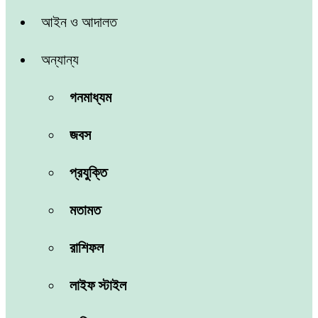
আইন ও আদালত
অন্যান্য
গনমাধ্যম
জবস
প্রযুক্তি
মতামত
রাশিফল
লাইফ স্টাইল