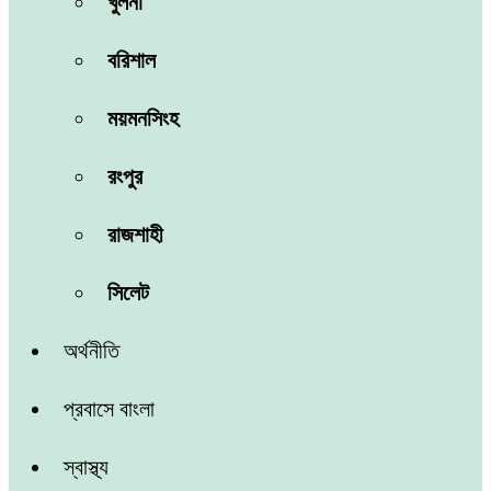
খুলনা
বরিশাল
ময়মনসিংহ
রংপুর
রাজশাহী
সিলেট
অর্থনীতি
প্রবাসে বাংলা
স্বাস্থ্য