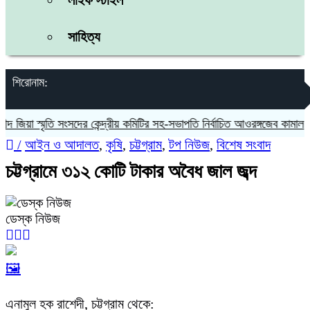
লাইফ স্টাইল
সাহিত্য
শিরোনাম:
য়া স্মৃতি সংসদের কেন্দ্রীয় কমিটির সহ-সভাপতি নির্বাচিত আওরঙ্গজেব কামাল
জ
/
আইন ও আদালত
,
কৃষি
,
চট্টগ্রাম
,
টপ নিউজ
,
বিশেষ সংবাদ
চট্টগ্রামে ৩১২ কোটি টাকার অবৈধ জাল জব্দ
ডেস্ক নিউজ
🖼️
এনামুল হক রাশেদী, চট্টগ্রাম থেকে: