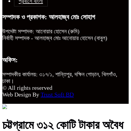
প্রবাসে বাংলা
সম্পাদক ও প্রকাশক: আলহাজ্ব মোঃ সোহাগ
উপদেষ্টা সম্পাদক: আনোয়ার হোসেন (রুমি)
নির্বাহী সম্পাদক - আলহাজ্ব মোঃ আনোয়ার হোসেন (বাবুল)
অফিস:
সম্পাদকীয় কার্যালয়: ৩১৭/১, শান্তিপুর, দক্ষিন গোড়ান, খিলগাঁও,
ঢাকা।
© All rights reserved
Web Design By
Trust Soft BD
চট্টগ্রামে ৩১২ কোটি টাকার অবৈধ