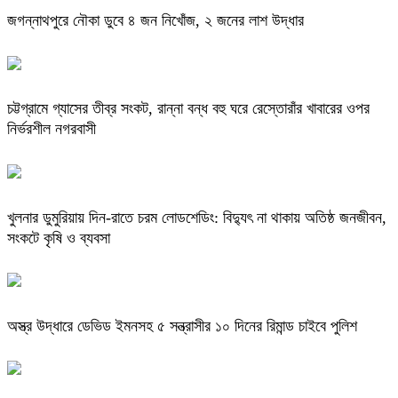
জগন্নাথপুরে নৌকা ডুবে ৪ জন নিখোঁজ, ২ জনের লাশ উদ্ধার
চট্টগ্রামে গ্যাসের তীব্র সংকট, রান্না বন্ধ বহু ঘরে রেস্তোরাঁর খাবারের ওপর
নির্ভরশীল নগরবাসী
খুলনার ডুমুরিয়ায় দিন-রাতে চরম লোডশেডিং: বিদ্যুৎ না থাকায় অতিষ্ঠ জনজীবন,
সংকটে কৃষি ও ব্যবসা
অস্ত্র উদ্ধারে ডেভিড ইমনসহ ৫ সন্ত্রাসীর ১০ দিনের রিমান্ড চাইবে পুলিশ