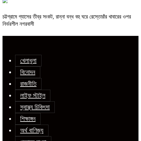
চট্টগ্রামে গ্যাসের তীব্র সংকট, রান্না বন্ধ বহু ঘরে রেস্তোরাঁর খাবারের ওপর
নির্ভরশীল নগরবাসী
খেলাধুলা
বিনোদন
রাজনীতি
লাইফ স্টাইল
স্বাস্থ্য চিকিৎসা
শিক্ষাঙ্গন
অর্থ বাণিজ্য