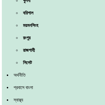
খুলনা
বরিশাল
ময়মনসিংহ
রংপুর
রাজশাহী
সিলেট
অর্থনীতি
প্রবাসে বাংলা
স্বাস্থ্য