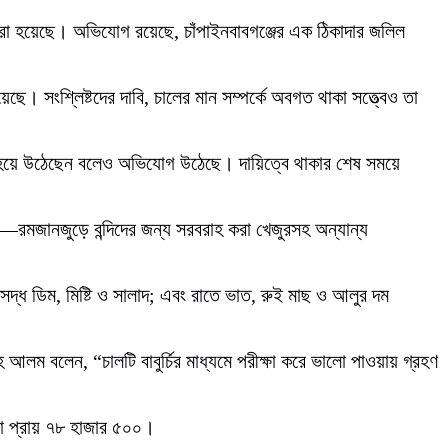
দ করা হয়েছে। অভিযোগ রয়েছে, চাঁপাইনবাবগঞ্জের এক ঠিকাদার জলিল
সংশ্লিষ্টদের দাবি, চালের মান সম্পর্কে অবগত থাকা সত্ত্বেও তা
া হয়ে উঠেছেন বলেও অভিযোগ উঠেছে। দায়িত্বে থাকার শেষ সময়ে
য়—রমজানজুড়ে বন্দিদের জন্য সরবরাহ করা খেজুরসহ অন্যান্য
 সেদ্ধ ডিম, মিষ্টি ও সালাদ; এবং রাতে ভাত, রুই মাছ ও আলুর দম
লম বলেন, “চালটি বাবুর্চির মাধ্যমে পরীক্ষা করে ভালো পাওয়ায় গ্রহণ
খ্যা প্রায় ৭৮ হাজার ৫০০।