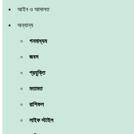
আইন ও আদালত
অন্যান্য
গনমাধ্যম
জবস
প্রযুক্তি
মতামত
রাশিফল
লাইফ স্টাইল