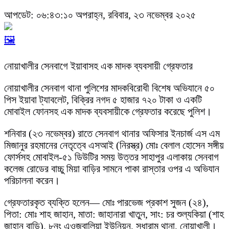
আপডেট: ০৬:৪৩:১০ অপরাহ্ন, রবিবার, ২৩ নভেম্বর ২০২৫
🖼️
নোয়াখালীর সেনবাগে ইয়াবাসহ এক মাদক ব্যবসায়ী গ্রেফতার
নোয়াখালীর সেনবাগ থানা পুলিশের মাদকবিরোধী বিশেষ অভিযানে ৫০
পিস ইয়াবা ট্যাবলেট, বিক্রির নগদ ৫ হাজার ৭২০ টাকা ও একটি
মোবাইল ফোনসহ এক মাদক ব্যবসায়ীকে গ্রেফতার করেছে পুলিশ।
শনিবার (২৩ নভেম্বর) রাতে সেনবাগ থানার অফিসার ইনচার্জ এস এম
মিজানুর রহমানের নেতৃত্বে এসআই (নিরস্ত্র) মোঃ বেলাল হোসেন সঙ্গীয়
ফোর্সসহ মোবাইল-৫১ ডিউটির সময় উত্তর সাহাপুর এলাকায় সেনবাগ
কলেজ রোডের বাচ্চু মিয়া বাড়ির সামনে পাকা রাস্তার ওপর এ অভিযান
পরিচালনা করেন।
গ্রেফতারকৃত ব্যক্তি হলেন— মোঃ পারভেজ প্রকাশ সুজন (২৪),
পিতা: মোঃ শাহ জাহান, মাতা: জাহানারা খাতুন, সাং: চর শুল্যকিয়া (শাহ
জাহান বাড়ি), ৮নং এওজবালিয়া ইউনিয়ন, সুধারাম থানা, নোয়াখালী।