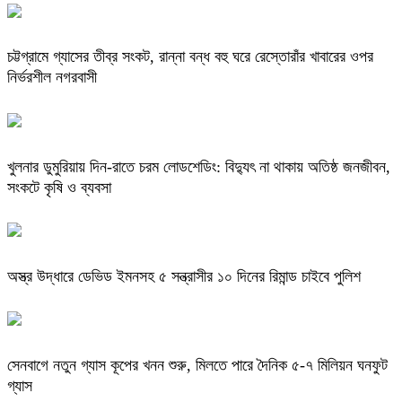
চট্টগ্রামে গ্যাসের তীব্র সংকট, রান্না বন্ধ বহু ঘরে রেস্তোরাঁর খাবারের ওপর
নির্ভরশীল নগরবাসী
খুলনার ডুমুরিয়ায় দিন-রাতে চরম লোডশেডিং: বিদ্যুৎ না থাকায় অতিষ্ঠ জনজীবন,
সংকটে কৃষি ও ব্যবসা
অস্ত্র উদ্ধারে ডেভিড ইমনসহ ৫ সন্ত্রাসীর ১০ দিনের রিমান্ড চাইবে পুলিশ
সেনবাগে নতুন গ্যাস কূপের খনন শুরু, মিলতে পারে দৈনিক ৫-৭ মিলিয়ন ঘনফুট
গ্যাস