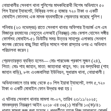
নোয়াখালীর সেনবাগ থানা পুলিশের মাদকবিরোধী বিশেষ অভিযানে ৫০
পিস ইয়াবা ট্যাবলেট, বিক্রির নগদ ৫ হাজার ৭২০ টাকা ও একটি
মোবাইল ফোনসহ এক মাদক ব্যবসায়ীকে গ্রেফতার করেছে পুলিশ।
শনিবার (২৩ নভেম্বর) রাতে সেনবাগ থানার অফিসার ইনচার্জ এস এম
মিজানুর রহমানের নেতৃত্বে এসআই (নিরস্ত্র) মোঃ বেলাল হোসেন সঙ্গীয়
ফোর্সসহ মোবাইল-৫১ ডিউটির সময় উত্তর সাহাপুর এলাকায় সেনবাগ
কলেজ রোডের বাচ্চু মিয়া বাড়ির সামনে পাকা রাস্তার ওপর এ অভিযান
পরিচালনা করেন।
গ্রেফতারকৃত ব্যক্তি হলেন— মোঃ পারভেজ প্রকাশ সুজন (২৪),
পিতা: মোঃ শাহ জাহান, মাতা: জাহানারা খাতুন, সাং: চর শুল্যকিয়া (শাহ
জাহান বাড়ি), ৮নং এওজবালিয়া ইউনিয়ন, সুধারাম থানা, নোয়াখালী।
অভিযানকালে তার কাছ থেকে ৫০ পিস ইয়াবা ট্যাবলেট, নগদ ৫,৭২০
টাকা ও একটি মোবাইল ফোন উদ্ধার করা হয়।
এ ঘটনায় সেনবাগ থানায় মামলা নং-০৭, তারিখ ২৩/১১/২০২৫;
মাদকদ্রব্য নিয়ন্ত্রণ আইন ২০১৮ এর ৩৬(১) সারণির ১০(ক)/৪১
ধারায় মামলা রুজু করা হয়েছে। পরবর্তীতে তাকে বিজ্ঞ আদালতে সোপর্দ