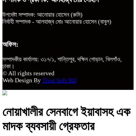
উপদেষ্টা সম্পাদক: আনোয়ার হোসেন (রুমি)
নির্বাহী সম্পাদক - আলহাজ্ব মোঃ আনোয়ার হোসেন (বাবুল)
অফিস:
সম্পাদকীয় কার্যালয়: ৩১৭/১, শান্তিপুর, দক্ষিন গোড়ান, খিলগাঁও,
ঢাকা।
© All rights reserved
Web Design By
Trust Soft BD
নোয়াখালীর সেনবাগে ইয়াবাসহ এক
মাদক ব্যবসায়ী গ্রেফতার