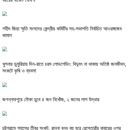
শহীদ জিয়া স্মৃতি সংসদের কেন্দ্রীয় কমিটির সহ-সভাপতি নির্বাচিত আওরঙ্গজেব
কামাল
খুলনার ডুমুরিয়ায় দিন-রাতে চরম লোডশেডিং: বিদ্যুৎ না থাকায় অতিষ্ঠ জনজীবন,
সংকটে কৃষি ও ব্যবসা
জগন্নাথপুরে নৌকা ডুবে ৪ জন নিখোঁজ, ২ জনের লাশ উদ্ধার
চট্টগ্রামে গ্যাসের তীব্র সংকট, রান্না বন্ধ বহু ঘরে রেস্তোরাঁর খাবারের ওপর