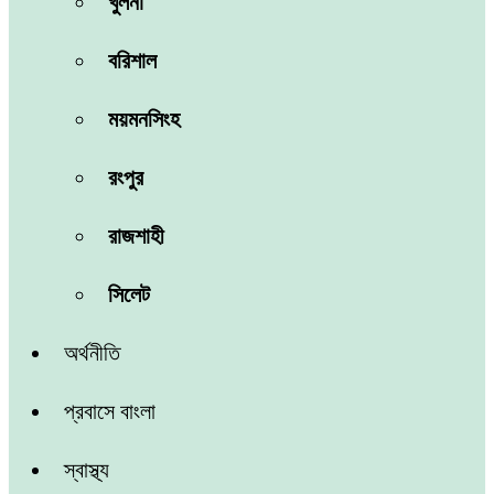
খুলনা
বরিশাল
ময়মনসিংহ
রংপুর
রাজশাহী
সিলেট
অর্থনীতি
প্রবাসে বাংলা
স্বাস্থ্য