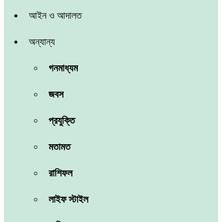
আইন ও আদালত
অন্যান্য
গনমাধ্যম
জবস
প্রযুক্তি
মতামত
রাশিফল
লাইফ স্টাইল