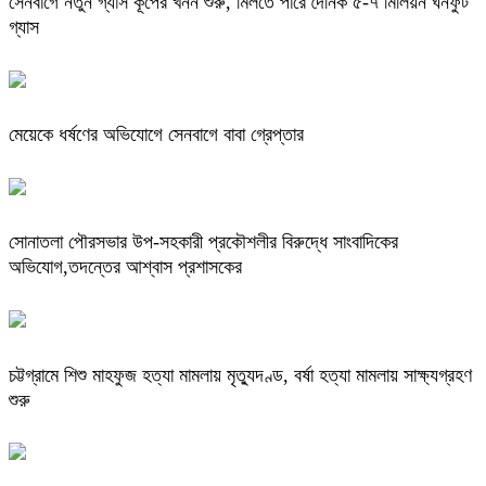
সেনবাগে নতুন গ্যাস কূপের খনন শুরু, মিলতে পারে দৈনিক ৫-৭ মিলিয়ন ঘনফুট
গ্যাস
মেয়েকে ধর্ষণের অভিযোগে সেনবাগে বাবা গ্রেপ্তার
সোনাতলা পৌরসভার উপ-সহকারী প্রকৌশলীর বিরুদ্ধে সাংবাদিকের
অভিযোগ,তদন্তের আশ্বাস প্রশাসকের
চট্টগ্রামে শিশু মাহফুজ হত্যা মামলায় মৃত্যুদণ্ড, বর্ষা হত্যা মামলায় সাক্ষ্যগ্রহণ
শুরু