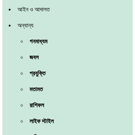
আইন ও আদালত
অন্যান্য
গনমাধ্যম
জবস
প্রযুক্তি
মতামত
রাশিফল
লাইফ স্টাইল