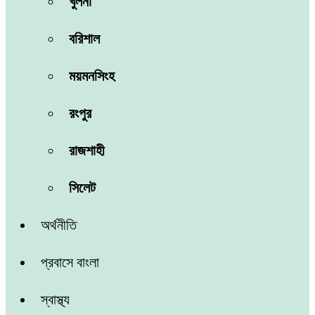
খুলনা
বরিশাল
ময়মনসিংহ
রংপুর
রাজশাহী
সিলেট
অর্থনীতি
প্রবাসে বাংলা
স্বাস্থ্য