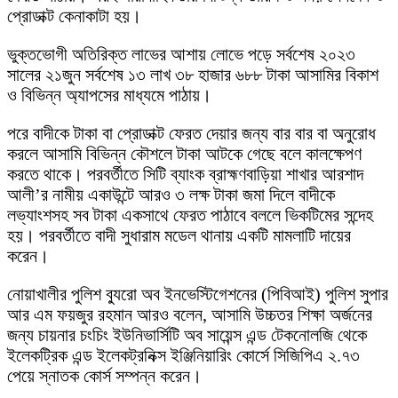
প্রোডাক্ট কেনাকাটা হয়।
ভুক্তভোগী অতিরিক্ত লাভের আশায় লোভে পড়ে সর্বশেষ ২০২৩
সালের ২১জুন সর্বশেষ ১৩ লাখ ৩৮ হাজার ৬৮৮ টাকা আসামির বিকাশ
ও বিভিন্ন অ্যাপসের মাধ্যমে পাঠায়।
পরে বাদীকে টাকা বা প্রোডাক্ট ফেরত দেয়ার জন্য বার বার বা অনুরোধ
করলে আসামি বিভিন্ন কৌশলে টাকা আটকে গেছে বলে কালক্ষেপণ
করতে থাকে। পরবর্তীতে সিটি ব্যাংক ব্রাহ্মণবাড়িয়া শাখার আরশাদ
আলী’র নামীয় একাউন্টে আরও ৩ লক্ষ টাকা জমা দিলে বাদীকে
লভ্যাংশসহ সব টাকা একসাথে ফেরত পাঠাবে বললে ভিকটিমের সন্দেহ
হয়। পরবর্তীতে বাদী সুধারাম মডেল থানায় একটি মামলাটি দায়ের
করেন।
নোয়াখালীর পুলিশ ব্যুরো অব ইনভেস্টিগেশনের (পিবিআই) পুলিশ সুপার
আর এম ফয়জুর রহমান আরও বলেন, আসামি উচ্চতর শিক্ষা অর্জনের
জন্য চায়নার চংচিং ইউনিভার্সিটি অব সায়েন্স এন্ড টেকনোলজি থেকে
ইলেকট্রিক এন্ড ইলেকট্রনিক্স ইঞ্জিনিয়ারিং কোর্সে সিজিপিএ ২.৭৩
পেয়ে স্নাতক কোর্স সম্পন্ন করেন।