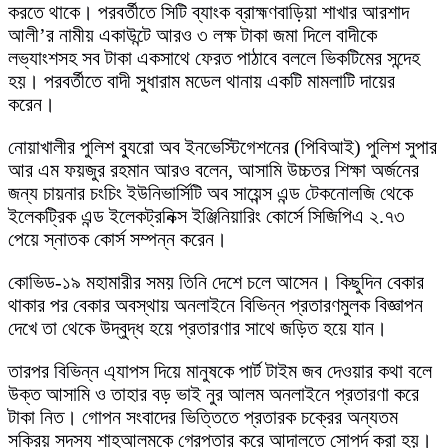
করতে থাকে। পরবর্তীতে সিটি ব্যাংক ব্রাহ্মণবাড়িয়া শাখার আরশাদ
আলী’র নামীয় একাউন্টে আরও ৩ লক্ষ টাকা জমা দিলে বাদীকে
লভ্যাংশসহ সব টাকা একসাথে ফেরত পাঠাবে বললে ভিকটিমের সন্দেহ
হয়। পরবর্তীতে বাদী সুধারাম মডেল থানায় একটি মামলাটি দায়ের
করেন।
নোয়াখালীর পুলিশ ব্যুরো অব ইনভেস্টিগেশনের (পিবিআই) পুলিশ সুপার
আর এম ফয়জুর রহমান আরও বলেন, আসামি উচ্চতর শিক্ষা অর্জনের
জন্য চায়নার চংচিং ইউনিভার্সিটি অব সায়েন্স এন্ড টেকনোলজি থেকে
ইলেকট্রিক এন্ড ইলেকট্রনিক্স ইঞ্জিনিয়ারিং কোর্সে সিজিপিএ ২.৭৩
পেয়ে স্নাতক কোর্স সম্পন্ন করেন।
কোভিড-১৯ মহামারীর সময় তিনি দেশে চলে আসেন। কিছুদিন বেকার
থাকার পর বেকার অবস্থায় অনলাইনে বিভিন্ন প্রতারণমুলক বিজ্ঞাপন
দেখে তা থেকে উদ্বুদ্ধ হয়ে প্রতারণার সাথে জড়িত হয়ে যান।
তারপর বিভিন্ন এ্যাপস দিয়ে মানুষকে পার্ট টাইম জব দেওয়ার কথা বলে
উক্ত আসামি ও তাহার বড় ভাই নুর আলম অনলাইনে প্রতারণা করে
টাকা নিত। গোপন সংবাদের ভিত্তিতে প্রতারক চক্রের অন্যতম
সক্রিয় সদস্য শাহআলমকে গ্রেপ্তার করে আদালতে সোপর্দ করা হয়।