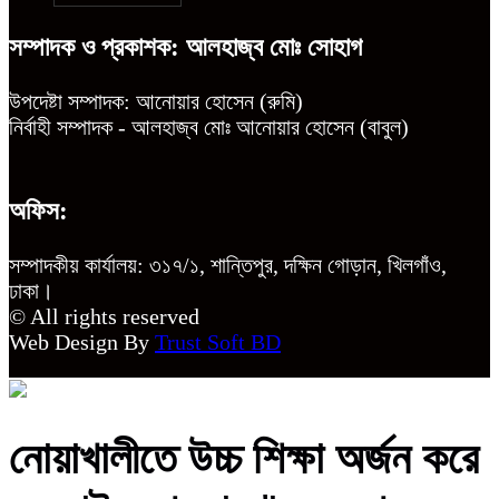
সম্পাদক ও প্রকাশক: আলহাজ্ব মোঃ সোহাগ
উপদেষ্টা সম্পাদক: আনোয়ার হোসেন (রুমি)
নির্বাহী সম্পাদক - আলহাজ্ব মোঃ আনোয়ার হোসেন (বাবুল)
অফিস:
সম্পাদকীয় কার্যালয়: ৩১৭/১, শান্তিপুর, দক্ষিন গোড়ান, খিলগাঁও,
ঢাকা।
© All rights reserved
Web Design By
Trust Soft BD
নোয়াখালীতে উচ্চ শিক্ষা অর্জন করে