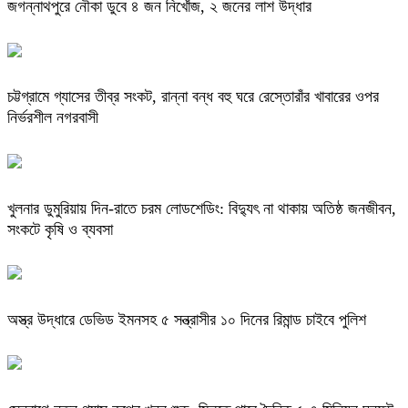
জগন্নাথপুরে নৌকা ডুবে ৪ জন নিখোঁজ, ২ জনের লাশ উদ্ধার
চট্টগ্রামে গ্যাসের তীব্র সংকট, রান্না বন্ধ বহু ঘরে রেস্তোরাঁর খাবারের ওপর
নির্ভরশীল নগরবাসী
খুলনার ডুমুরিয়ায় দিন-রাতে চরম লোডশেডিং: বিদ্যুৎ না থাকায় অতিষ্ঠ জনজীবন,
সংকটে কৃষি ও ব্যবসা
অস্ত্র উদ্ধারে ডেভিড ইমনসহ ৫ সন্ত্রাসীর ১০ দিনের রিমান্ড চাইবে পুলিশ