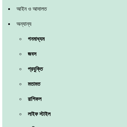
আইন ও আদালত
অন্যান্য
গনমাধ্যম
জবস
প্রযুক্তি
মতামত
রাশিফল
লাইফ স্টাইল