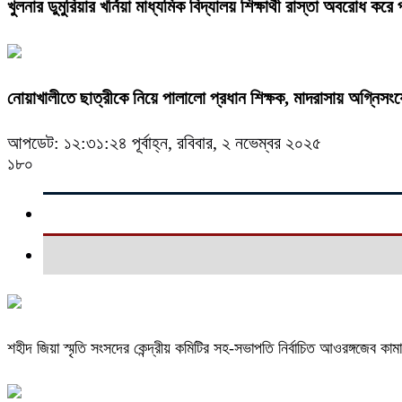
খুলনার ডুমুরিয়ার খর্নিয়া মাধ্যমিক বিদ্যালয় শিক্ষার্থী রাস্তা অবরোধ করে
নোয়াখালীতে ছাত্রীকে নিয়ে পালালো প্রধান শিক্ষক, মাদরাসায় অগ্নিসং
আপডেট: ১২:৩১:২৪ পূর্বাহ্ন, রবিবার, ২ নভেম্বর ২০২৫
১৮০
শহীদ জিয়া স্মৃতি সংসদের কেন্দ্রীয় কমিটির সহ-সভাপতি নির্বাচিত আওরঙ্গজেব কাম