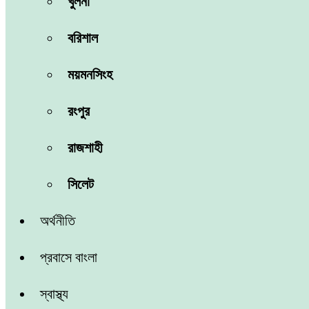
খুলনা
বরিশাল
ময়মনসিংহ
রংপুর
রাজশাহী
সিলেট
অর্থনীতি
প্রবাসে বাংলা
স্বাস্থ্য