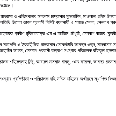
া হয়েছে।
মাদ্রাসা ও এতিমখানার হলরুমে মাদ্রাসার মুহতামিম, মাওলানা রহিম উল্য
ান অতিথি ছিলেন ওমান প্রবাসী বিশিষ্ট ব্যবসায়ী ও সমাজ সেবক, সেনবাগ প
হবায়ক প্রবীণ মুক্তিযোদ্ধা এম এ আজিম চৌধুরী, সেনবাগ বাজার কেন্দ্রী
র সভাপতি ও ইব্রাহীমিয়া মাদ্রাসার সেক্রেটারি আবদুল ওদুদ, মাদ্রাসার স
ী জাহাঙ্গীর আলম, সেনবাগ প্রবাসী কল্যাণ সংস্থার পরিচালক রফিকুল ইসল
ালক শহিদুল্লাহ মিন্টু, আবদুল মান্নান বাবলু, ওমর ফারুক, আবদুর রহমান 
ংস্থার প্রতিষ্ঠাতা ও পরিচালক মহি উদ্দিন মহিনের অর্থায়নে স্থাপিত বিশু