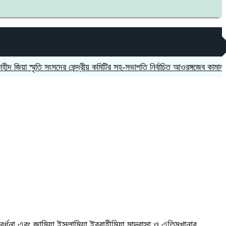
া স্মৃতি সংসদের কেন্দ্রীয় কমিটির সহ-সভাপতি নির্বাচিত আওরঙ্গজেব কামাল
জগন্ন
ংবর্ধনা এবং জামিয়া ইসলামিয়া ইব্রাহীমিয়া মাদ্রাসা ও এতিমখানার