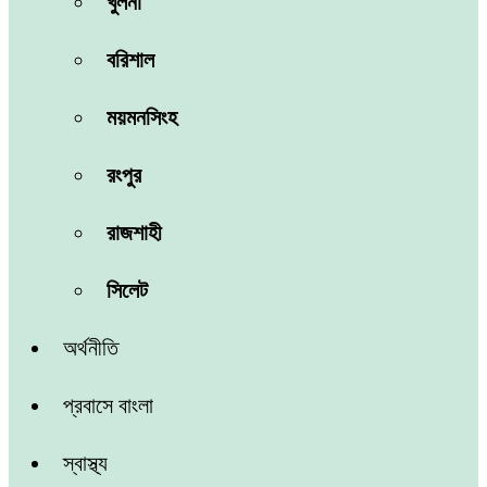
খুলনা
বরিশাল
ময়মনসিংহ
রংপুর
রাজশাহী
সিলেট
অর্থনীতি
প্রবাসে বাংলা
স্বাস্থ্য