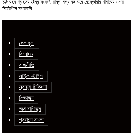
চট্টগ্রামে গ্যাসের তীব্র সংকট, রান্না বন্ধ বহু ঘরে রেস্তোরাঁর খাবারের ওপর
নির্ভরশীল নগরবাসী
খেলাধুলা
বিনোদন
রাজনীতি
লাইফ স্টাইল
স্বাস্থ্য চিকিৎসা
শিক্ষাঙ্গন
অর্থ বাণিজ্য
প্রবাসে বাংলা