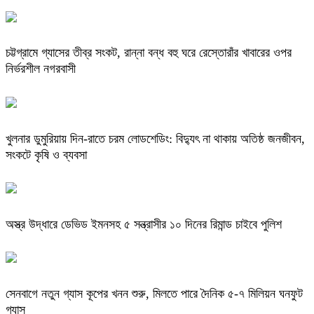
চট্টগ্রামে গ্যাসের তীব্র সংকট, রান্না বন্ধ বহু ঘরে রেস্তোরাঁর খাবারের ওপর
নির্ভরশীল নগরবাসী
খুলনার ডুমুরিয়ায় দিন-রাতে চরম লোডশেডিং: বিদ্যুৎ না থাকায় অতিষ্ঠ জনজীবন,
সংকটে কৃষি ও ব্যবসা
অস্ত্র উদ্ধারে ডেভিড ইমনসহ ৫ সন্ত্রাসীর ১০ দিনের রিমান্ড চাইবে পুলিশ
সেনবাগে নতুন গ্যাস কূপের খনন শুরু, মিলতে পারে দৈনিক ৫-৭ মিলিয়ন ঘনফুট
গ্যাস