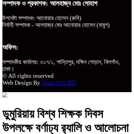
সম্পাদক ও প্রকাশক: আলহাজ্ব মোঃ সোহাগ
উপদেষ্টা সম্পাদক: আনোয়ার হোসেন (রুমি)
নির্বাহী সম্পাদক - আলহাজ্ব মোঃ আনোয়ার হোসেন (বাবুল)
অফিস:
সম্পাদকীয় কার্যালয়: ৩১৭/১, শান্তিপুর, দক্ষিন গোড়ান, খিলগাঁও,
ঢাকা।
© All rights reserved
Web Design By
Trust Soft BD
ডুমুরিয়ায় বিশ্ব শিক্ষক দিবস
উপলক্ষে বর্ণাঢ্য র‍্যালি ও আলোচনা