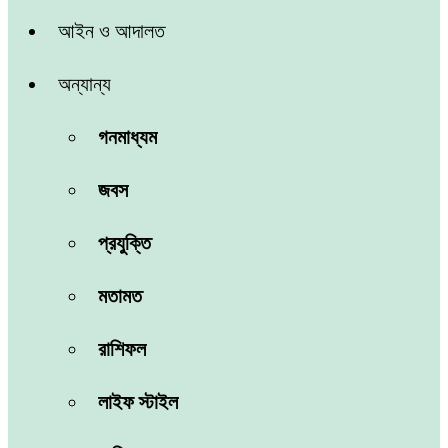
আইন ও আদালত
অন্যান্য
গনমাধ্যম
জবস
প্রযুক্তি
মতামত
রাশিফল
লাইফ স্টাইল