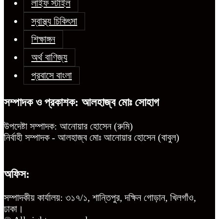
লাইফ স্টাইল
স্বাস্থ্য চিকিৎসা
শিক্ষাঙ্গন
অর্থ বাণিজ্য
প্রবাসে বাংলা
সম্পাদক ও প্রকাশক: আলহাজ্ব মোঃ সোহাগ
উপদেষ্টা সম্পাদক: আনোয়ার হোসেন (রুমি)
নির্বাহী সম্পাদক - আলহাজ্ব মোঃ আনোয়ার হোসেন (বাবুল)
অফিস:
সম্পাদকীয় কার্যালয়: ৩১৭/১, শান্তিপুর, দক্ষিন গোড়ান, খিলগাঁও,
ঢাকা।