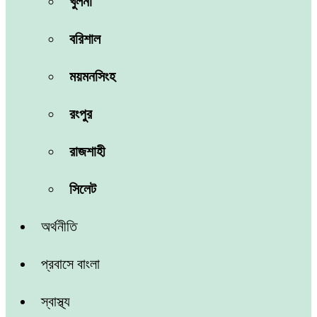
খুলনা
বরিশাল
ময়মনসিংহ
রংপুর
রাজশাহী
সিলেট
অর্থনীতি
প্রবাসে বাংলা
স্বাস্থ্য