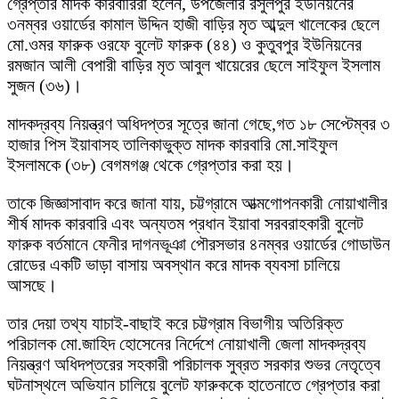
গ্রেপ্তার মাদক কারবারিরা হলেন, উপজেলার রসুলপুর ইউনিয়নের
৩নম্বর ওয়ার্ডের কামাল উদ্দিন হাজী বাড়ির মৃত আব্দুল খালেকের ছেলে
মো.ওমর ফারুক ওরফে বুলেট ফারুক (৪৪) ও কুতুবপুর ইউনিয়নের
রমজান আলী বেপারী বাড়ির মৃত আবুল খায়েরের ছেলে সাইফুল ইসলাম
সুজন (৩৬)।
মাদকদ্রব্য নিয়ন্ত্রণ অধিদপ্তর সূত্রে জানা গেছে,গত ১৮ সেপ্টেম্বর ৩
হাজার পিস ইয়াবাসহ তালিকাভুক্ত মাদক কারবারি মো.সাইফুল
ইসলামকে (৩৮) বেগমগঞ্জ থেকে গ্রেপ্তার করা হয়।
তাকে জিজ্ঞাসাবাদ করে জানা যায়, চট্টগ্রামে আত্মগোপনকারী নোয়াখালীর
শীর্ষ মাদক কারবারি এবং অন্যতম প্রধান ইয়াবা সরবরাহকারী বুলেট
ফারুক বর্তমানে ফেনীর দাগনভূঞা পৌরসভার ৪নম্বর ওয়ার্ডের গোডাউন
রোডের একটি ভাড়া বাসায় অবস্থান করে মাদক ব্যবসা চালিয়ে
আসছে।
তার দেয়া তথ্য যাচাই-বাছাই করে চট্টগ্রাম বিভাগীয় অতিরিক্ত
পরিচালক মো.জাহিদ হোসেনের নির্দেশে নোয়াখালী জেলা মাদকদ্রব্য
নিয়ন্ত্রণ অধিদপ্তরের সহকারী পরিচালক সুব্রত সরকার শুভর নেতৃত্বে
ঘটনাস্থলে অভিযান চালিয়ে বুলেট ফারুককে হাতেনাতে গ্রেপ্তার করা