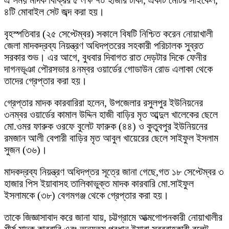
৪টি মোবাইল সেট জব্দ করা হয়।
বৃহস্পতিবার (২৫ সেপ্টেম্বর) সকালে বিষটি নিশ্চিত করেন নোয়াখালী
জেলা মাদকদ্রব্য নিয়ন্ত্রণ অধিদপ্তরের সহকারী পরিচালক সুব্রত
সরকার শুভ। এর আগে, বুধবার দিবাগত রাত দেড়টার দিকে ফেনীর
দাগনভূঞা পৌরসভার ৪নম্বর ওয়ার্ডের গোডাউন রোড এলাকা থেকে
তাদের গ্রেপ্তার করা হয়।
গ্রেপ্তার মাদক কারবারিরা হলেন, উপজেলার রসুলপুর ইউনিয়নের
৩নম্বর ওয়ার্ডের কামাল উদ্দিন হাজী বাড়ির মৃত আব্দুল খালেকের ছেলে
মো.ওমর ফারুক ওরফে বুলেট ফারুক (৪৪) ও কুতুবপুর ইউনিয়নের
রমজান আলী বেপারী বাড়ির মৃত আবুল খায়েরের ছেলে সাইফুল ইসলাম
সুজন (৩৬)।
মাদকদ্রব্য নিয়ন্ত্রণ অধিদপ্তর সূত্রে জানা গেছে,গত ১৮ সেপ্টেম্বর ৩
হাজার পিস ইয়াবাসহ তালিকাভুক্ত মাদক কারবারি মো.সাইফুল
ইসলামকে (৩৮) বেগমগঞ্জ থেকে গ্রেপ্তার করা হয়।
তাকে জিজ্ঞাসাবাদ করে জানা যায়, চট্টগ্রামে আত্মগোপনকারী নোয়াখালীর
শীর্ষ মাদক কারবারি এবং অন্যতম প্রধান ইয়াবা সরবরাহকারী বুলেট