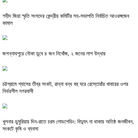
শহীদ জিয়া স্মৃতি সংসদের কেন্দ্রীয় কমিটির সহ-সভাপতি নির্বাচিত আওরঙ্গজেব
কামাল
জগন্নাথপুরে নৌকা ডুবে ৪ জন নিখোঁজ, ২ জনের লাশ উদ্ধার
চট্টগ্রামে গ্যাসের তীব্র সংকট, রান্না বন্ধ বহু ঘরে রেস্তোরাঁর খাবারের ওপর
নির্ভরশীল নগরবাসী
খুলনার ডুমুরিয়ায় দিন-রাতে চরম লোডশেডিং: বিদ্যুৎ না থাকায় অতিষ্ঠ জনজীবন,
সংকটে কৃষি ও ব্যবসা