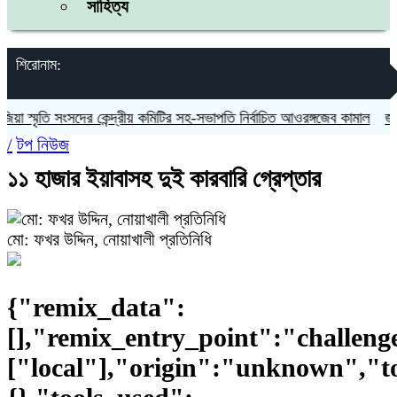
সাহিত্য
শিরোনাম:
তি সংসদের কেন্দ্রীয় কমিটির সহ-সভাপতি নির্বাচিত আওরঙ্গজেব কামাল
জগন্নাথপুর
/
টপ নিউজ
১১ হাজার ইয়াবাসহ দুই কারবারি গ্রেপ্তার
মো: ফখর উদ্দিন, নোয়াখালী প্রতিনিধি
{"remix_data":
[],"remix_entry_point":"challeng
["local"],"origin":"unknown","t