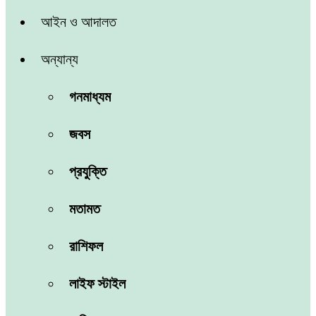
আইন ও আদালত
অন্যান্য
গনমাধ্যম
জবস
প্রযুক্তি
মতামত
রাশিফল
লাইফ স্টাইল