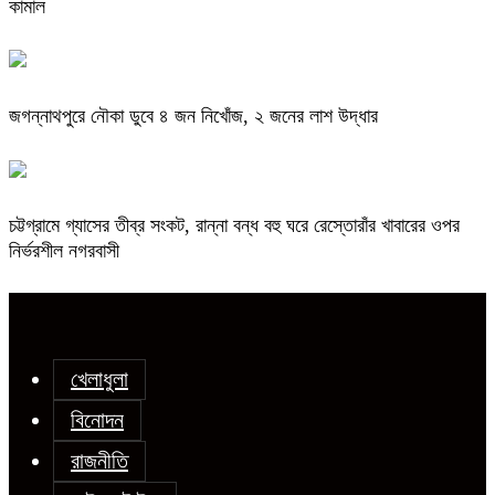
কামাল
জগন্নাথপুরে নৌকা ডুবে ৪ জন নিখোঁজ, ২ জনের লাশ উদ্ধার
চট্টগ্রামে গ্যাসের তীব্র সংকট, রান্না বন্ধ বহু ঘরে রেস্তোরাঁর খাবারের ওপর
নির্ভরশীল নগরবাসী
খেলাধুলা
বিনোদন
রাজনীতি