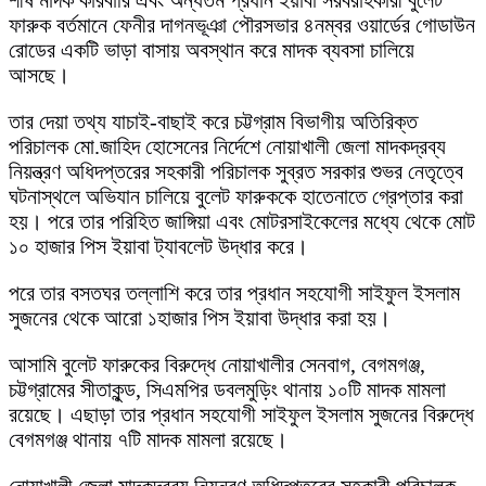
ফারুক বর্তমানে ফেনীর দাগনভূঞা পৌরসভার ৪নম্বর ওয়ার্ডের গোডাউন
রোডের একটি ভাড়া বাসায় অবস্থান করে মাদক ব্যবসা চালিয়ে
আসছে।
তার দেয়া তথ্য যাচাই-বাছাই করে চট্টগ্রাম বিভাগীয় অতিরিক্ত
পরিচালক মো.জাহিদ হোসেনের নির্দেশে নোয়াখালী জেলা মাদকদ্রব্য
নিয়ন্ত্রণ অধিদপ্তরের সহকারী পরিচালক সুব্রত সরকার শুভর নেতৃত্বে
ঘটনাস্থলে অভিযান চালিয়ে বুলেট ফারুককে হাতেনাতে গ্রেপ্তার করা
হয়। পরে তার পরিহিত জাঙ্গিয়া এবং মোটরসাইকেলের মধ্যে থেকে মোট
১০ হাজার পিস ইয়াবা ট্যাবলেট উদ্ধার করে।
পরে তার বসতঘর তল্লাশি করে তার প্রধান সহযোগী সাইফুল ইসলাম
সুজনের থেকে আরো ১হাজার পিস ইয়াবা উদ্ধার করা হয়।
আসামি বুলেট ফারুকের বিরুদ্ধে নোয়াখালীর সেনবাগ, বেগমগঞ্জ,
চট্টগ্রামের সীতাকুন্ড, সিএমপির ডবলমুড়িং থানায় ১০টি মাদক মামলা
রয়েছে। এছাড়া তার প্রধান সহযোগী সাইফুল ইসলাম সুজনের বিরুদ্ধে
বেগমগঞ্জ থানায় ৭টি মাদক মামলা রয়েছে।
নোয়াখালী জেলা মাদকদ্রব্য নিয়ন্ত্রণ অধিদপ্তরের সহকারী পরিচালক