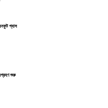
ঘনফুট গ্যাস
যগ্রহণ শুরু