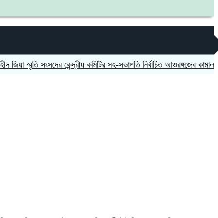
া স্মৃতি সংসদের কেন্দ্রীয় কমিটির সহ-সভাপতি নির্বাচিত আওরঙ্গজেব কামাল
জগন্না