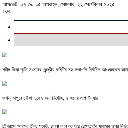
আপডেট: ০৭:৩০:১৫ অপরাহ্ন, সোমবার, ২২ সেপ্টেম্বর ২০২৫
১৩২
শহীদ জিয়া স্মৃতি সংসদের কেন্দ্রীয় কমিটির সহ-সভাপতি নির্বাচিত আওরঙ্গজেব কাম
জগন্নাথপুরে নৌকা ডুবে ৪ জন নিখোঁজ, ২ জনের লাশ উদ্ধার
চট্টগ্রামে গ্যাসের তীব্র সংকট, রান্না বন্ধ বহু ঘরে রেস্তোরাঁর খাবারের ওপর নির্