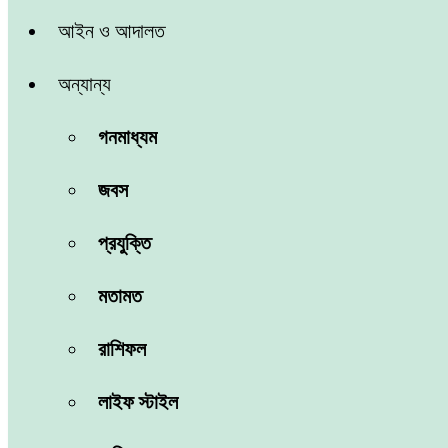
আইন ও আদালত
অন্যান্য
গনমাধ্যম
জবস
প্রযুক্তি
মতামত
রাশিফল
লাইফ স্টাইল