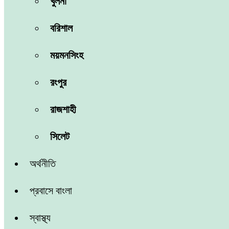
খুলনা
বরিশাল
ময়মনসিংহ
রংপুর
রাজশাহী
সিলেট
অর্থনীতি
প্রবাসে বাংলা
স্বাস্থ্য