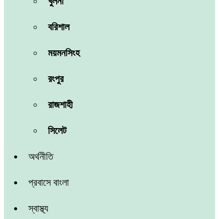
খুলনা
বরিশাল
ময়মনসিংহ
রংপুর
রাজশাহী
সিলেট
অর্থনীতি
প্রবাসে বাংলা
স্বাস্থ্য