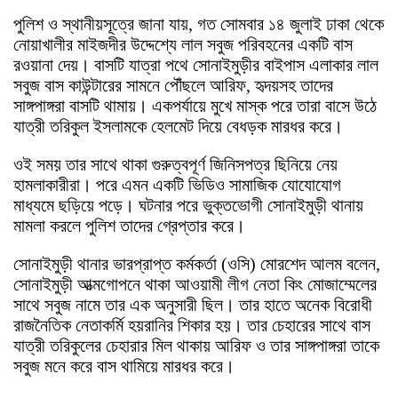
পুলিশ ও স্থানীয়সূত্রে জানা যায়, গত সোমবার ১৪ জুলাই ঢাকা থেকে
নোয়াখালীর মাইজদীর উদ্দেশ্যে লাল সবুজ পরিবহনের একটি বাস
রওয়ানা দেয়। বাসটি যাত্রা পথে সোনাইমুড়ীর বাইপাস এলাকার লাল
সবুজ বাস কাউন্টারের সামনে পৌঁছলে আরিফ, হৃদয়সহ তাদের
সাঙ্গপাঙ্গরা বাসটি থামায়। একপর্যায়ে মুখে মাস্ক পরে তারা বাসে উঠে
যাত্রী তরিকুল ইসলামকে হেলমেট দিয়ে বেধড়ক মারধর করে।
ওই সময় তার সাথে থাকা গুরুত্বপূর্ণ জিনিসপত্র ছিনিয়ে নেয়
হামলাকারীরা। পরে এমন একটি ভিডিও সামাজিক যোযোযোগ
মাধ্যমে ছড়িয়ে পড়ে। ঘটনার পরে ভুক্তভোগী সোনাইমুড়ী থানায়
মামলা করলে পুলিশ তাদের গ্রেপ্তার করে।
সোনাইমুড়ী থানার ভারপ্রাপ্ত কর্মকর্তা (ওসি) মোরশেদ আলম বলেন,
সোনাইমুড়ী আত্মগোপনে থাকা আওয়ামী লীগ নেতা কিং মোজাম্মেলের
সাথে সবুজ নামে তার এক অনুসারী ছিল। তার হাতে অনেক বিরোধী
রাজনৈতিক নেতাকর্মি হয়রানির শিকার হয়। তার চেহারের সাথে বাস
যাত্রী তরিকুলের চেহারার মিল থাকায় আরিফ ও তার সাঙ্গপাঙ্গরা তাকে
সবুজ মনে করে বাস থামিয়ে মারধর করে।