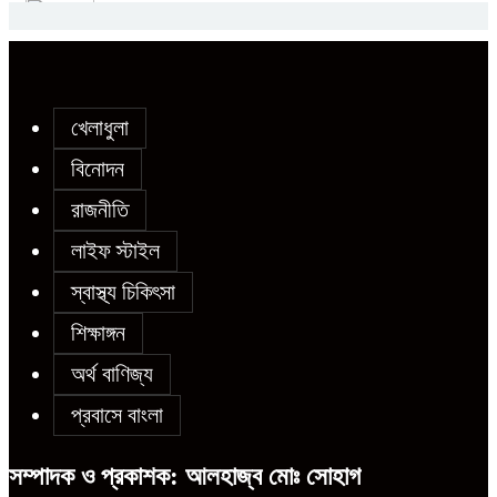
মেয়েকে ধর্ষণের অভিযোগে সেনবাগে বাবা
চট্টগ্রামে গ্যাসের তীব্র সংকট, রান্না বন্ধ বহু
গ্রেপ্তার
ঘরে রেস্তোরাঁর খাবারের ওপর নির্ভরশীল
নগরবাসী
খেলাধুলা
সোনাতলা পৌরসভার উপ-সহকারী প্রকৌশলীর
বিনোদন
বিরুদ্ধে সাংবাদিকের অভিযোগ,তদন্তের
রাজনীতি
আশ্বাস প্রশাসকের
লাইফ স্টাইল
স্বাস্থ্য চিকিৎসা
চট্টগ্রামে শিশু মাহফুজ হত্যা মামলায়
শিক্ষাঙ্গন
মৃত্যুদণ্ড, বর্ষা হত্যা মামলায় সাক্ষ্যগ্রহণ
শুরু
অর্থ বাণিজ্য
প্রবাসে বাংলা
উন্নয়ন কে প্রাধান্য দিয়ে বগুড়ার সোনাতলা
সম্পাদক ও প্রকাশক: আলহাজ্ব মোঃ সোহাগ