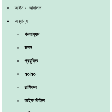
আইন ও আদালত
অন্যান্য
গনমাধ্যম
জবস
প্রযুক্তি
মতামত
রাশিফল
লাইফ স্টাইল