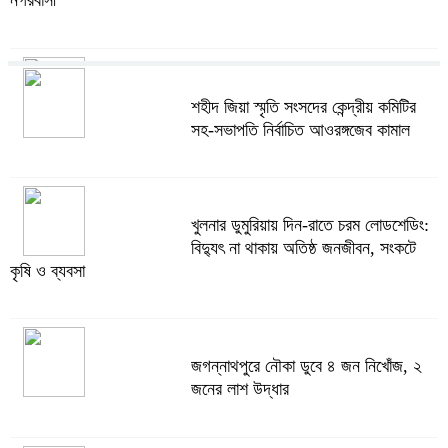
খুলনার ডুমুরিয়ায় দিন-রাতে চরম লোডশেডিং:
শহীদ জিয়া স্মৃতি সংসদের কেন্দ্রীয় কমিটির
বিদ্যুৎ না থাকায় অতিষ্ঠ জনজীবন, সংকটে
সহ-সভাপতি নির্বাচিত আওরঙ্গজেব কামাল
কৃষি ও ব্যবসা
খুলনার ডুমুরিয়ায় দিন-রাতে চরম লোডশেডিং:
অস্ত্র উদ্ধারে ডেভিড ইমনসহ ৫ সন্ত্রাসীর
বিদ্যুৎ না থাকায় অতিষ্ঠ জনজীবন, সংকটে
১০ দিনের রিমান্ড চাইবে পুলিশ
কৃষি ও ব্যবসা
সেনবাগে নতুন গ্যাস কূপের খনন শুরু, মিলতে
জগন্নাথপুরে নৌকা ডুবে ৪ জন নিখোঁজ, ২
পারে দৈনিক ৫-৭ মিলিয়ন ঘনফুট গ্যাস
জনের লাশ উদ্ধার