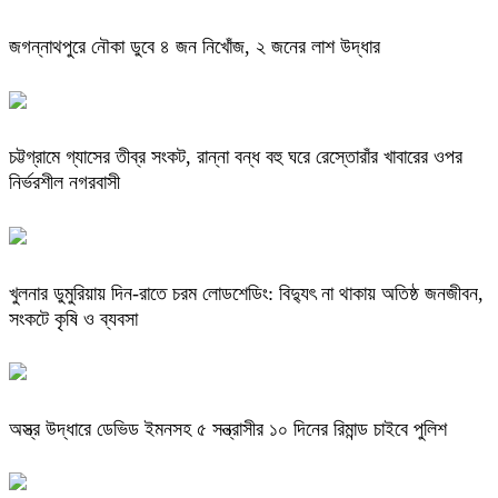
জগন্নাথপুরে নৌকা ডুবে ৪ জন নিখোঁজ, ২ জনের লাশ উদ্ধার
চট্টগ্রামে গ্যাসের তীব্র সংকট, রান্না বন্ধ বহু ঘরে রেস্তোরাঁর খাবারের ওপর
নির্ভরশীল নগরবাসী
খুলনার ডুমুরিয়ায় দিন-রাতে চরম লোডশেডিং: বিদ্যুৎ না থাকায় অতিষ্ঠ জনজীবন,
সংকটে কৃষি ও ব্যবসা
অস্ত্র উদ্ধারে ডেভিড ইমনসহ ৫ সন্ত্রাসীর ১০ দিনের রিমান্ড চাইবে পুলিশ