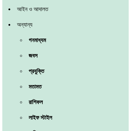
আইন ও আদালত
অন্যান্য
গনমাধ্যম
জবস
প্রযুক্তি
মতামত
রাশিফল
লাইফ স্টাইল