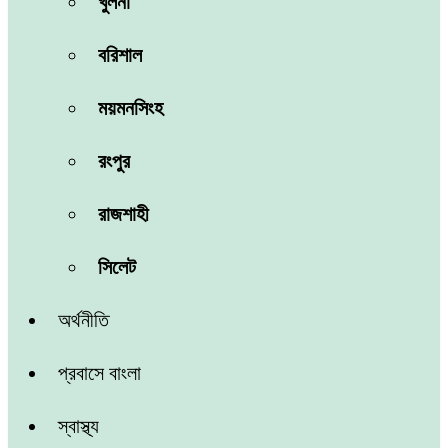
খুলনা
বরিশাল
ময়মনসিংহ
রংপুর
রাজশাহী
সিলেট
অর্থনীতি
প্রবাসে বাংলা
স্বাস্থ্য