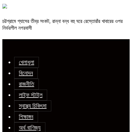
চট্টগ্রামে গ্যাসের তীব্র সংকট, রান্না বন্ধ বহু ঘরে রেস্তোরাঁর খাবারের ওপর
নির্ভরশীল নগরবাসী
খেলাধুলা
বিনোদন
রাজনীতি
লাইফ স্টাইল
স্বাস্থ্য চিকিৎসা
শিক্ষাঙ্গন
অর্থ বাণিজ্য