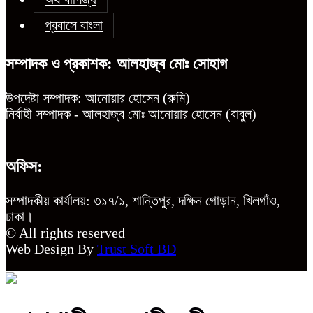
প্রবাসে বাংলা
সম্পাদক ও প্রকাশক: আলহাজ্ব মোঃ সোহাগ
উপদেষ্টা সম্পাদক: আনোয়ার হোসেন (রুমি)
নির্বাহী সম্পাদক - আলহাজ্ব মোঃ আনোয়ার হোসেন (বাবুল)
অফিস:
সম্পাদকীয় কার্যালয়: ৩১৭/১, শান্তিপুর, দক্ষিন গোড়ান, খিলগাঁও,
ঢাকা।
© All rights reserved
Web Design By
Trust Soft BD