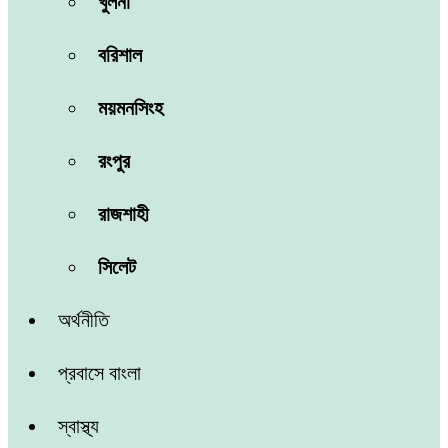
খুলনা
বরিশাল
ময়মনসিংহ
রংপুর
রাজশাহী
সিলেট
অর্থনীতি
প্রবাসে বাংলা
স্বাস্থ্য