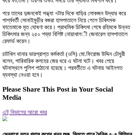
করে ফাতেমা। এরপর একই সময়ে তার স্বামীও বিষপান করে।
পরে তাদের দুজনকেই সন্ধ্যা ৭টার দিকে বাড়ির লোকজন উদ্ধার করে
পার্শ্ববর্তী সোনাইমুড়ীর বজরা হাসপাতালে নিয়ে গেলে চিকিৎসক
ফাতেমাকে মৃত ঘোষণা করে। প্রাথমিক চিকিৎসা শেষে রহিমকে উন্নত
চিকিৎসার জন্য ২৫০ শয্যা বিশিষ্ট নোয়াখালী জেনারেল হাসপাতালে
রেফার্ড করেন।
চাটখিল থানার ভারপ্রাপ্ত কর্মকর্তা (ওসি) মো.ফিরোজ উদ্দিন চৌধুরী
বলেন, পারিবারিক কলহের জের ধরে এ ঘটনা ঘটে। খবর পেয়ে
ঘটনাস্থলে পুলিশ পাঠানো হয়েছে। পরবর্তীতে এ ঘটনায় আইনগত
ব্যবস্থা নেওয়া হবে।
Please Share This Post in Your Social
Media
এই বিভাগের আরো খবর
সেনবাগে নতুন গ্যাস কূপের খনন শুরু, মিলতে পারে দৈনিক ৫-৭ মিলিয়ন