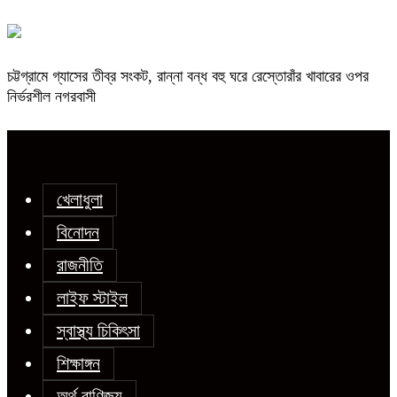
চট্টগ্রামে গ্যাসের তীব্র সংকট, রান্না বন্ধ বহু ঘরে রেস্তোরাঁর খাবারের ওপর
নির্ভরশীল নগরবাসী
খেলাধুলা
বিনোদন
রাজনীতি
লাইফ স্টাইল
স্বাস্থ্য চিকিৎসা
শিক্ষাঙ্গন
অর্থ বাণিজ্য