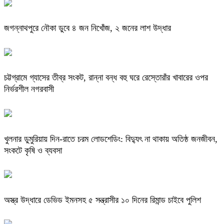
জগন্নাথপুরে নৌকা ডুবে ৪ জন নিখোঁজ, ২ জনের লাশ উদ্ধার
চট্টগ্রামে গ্যাসের তীব্র সংকট, রান্না বন্ধ বহু ঘরে রেস্তোরাঁর খাবারের ওপর
নির্ভরশীল নগরবাসী
খুলনার ডুমুরিয়ায় দিন-রাতে চরম লোডশেডিং: বিদ্যুৎ না থাকায় অতিষ্ঠ জনজীবন,
সংকটে কৃষি ও ব্যবসা
অস্ত্র উদ্ধারে ডেভিড ইমনসহ ৫ সন্ত্রাসীর ১০ দিনের রিমান্ড চাইবে পুলিশ