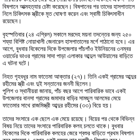
বিষপানে আত্মহত্যার চেষ্টা করেছেন। বিষপানের পর তাদের হাসপাতালে
নিলে চিকিৎসক স্ত্রীকে মৃত ঘোষণা করেন এবং স্বামী চিকিৎসাধীন
রয়েছেন।
বৃহস্পতিবার (২৪ এপ্রিল) সকালে মরদেহ ময়না তদন্তের জন্য ২৫০
শয্যা বিশিষ্ট নোয়াখালী জেনারেল হাসপাতালের মর্গে পাঠানো হবে। এর
আগে, বুধবার বিকেলের দিকে উপজেলার পাঁচগাঁও ইউনিয়নের ৩নম্বর
ওয়ার্ডের ভাওর গ্রামের সাদা পাড়া এলাকার আব্দুল আউয়ালের বাড়িতে
এ ঘটনা ঘটে।
নিহত গৃহবধূর নাম ফাতেমা আক্তার (২৭)। তিনি একই গ্রামের আব্দুর
রহীমের স্ত্রী এবং দুই সন্তানের জননী ছিলেন।
পুলিশ ও স্থানীয়রা জানায়, পাঁচ বছর আগে পারিবারিক ভাবে একই
উপজেলার বানসা গ্রামের জমাদার বাড়ির সামছুল আলমের মেয়ে
ফাতেমার সাথে রাজমিস্ত্রী আব্দুর রহীমের (৩৩) বিয়ে হয়।
তাদের সংসারে এক ছেলে এক মেয়ে রয়েছে। বিয়ের পর থেকে বিভিন্ন
বিষয় নিয়ে তাদের সংসারে পারিবারিক কলহ চলতে থাকে। বুধবার
বিকেলের দিকে পারিবারিক কলহের জেরে শ্বশুর বাড়িতে প্রথম বিষপান