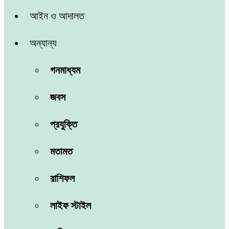
আইন ও আদালত
অন্যান্য
গনমাধ্যম
জবস
প্রযুক্তি
মতামত
রাশিফল
লাইফ স্টাইল