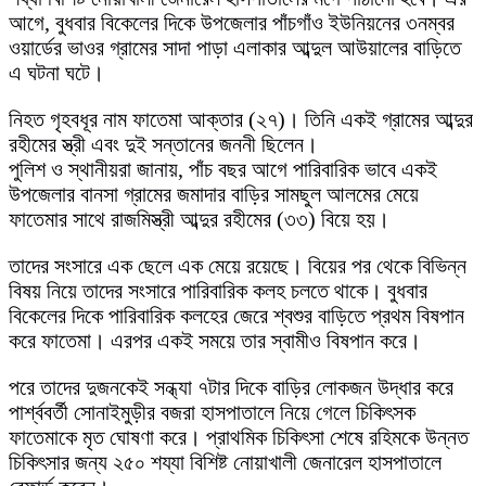
আগে, বুধবার বিকেলের দিকে উপজেলার পাঁচগাঁও ইউনিয়নের ৩নম্বর
ওয়ার্ডের ভাওর গ্রামের সাদা পাড়া এলাকার আব্দুল আউয়ালের বাড়িতে
এ ঘটনা ঘটে।
নিহত গৃহবধূর নাম ফাতেমা আক্তার (২৭)। তিনি একই গ্রামের আব্দুর
রহীমের স্ত্রী এবং দুই সন্তানের জননী ছিলেন।
পুলিশ ও স্থানীয়রা জানায়, পাঁচ বছর আগে পারিবারিক ভাবে একই
উপজেলার বানসা গ্রামের জমাদার বাড়ির সামছুল আলমের মেয়ে
ফাতেমার সাথে রাজমিস্ত্রী আব্দুর রহীমের (৩৩) বিয়ে হয়।
তাদের সংসারে এক ছেলে এক মেয়ে রয়েছে। বিয়ের পর থেকে বিভিন্ন
বিষয় নিয়ে তাদের সংসারে পারিবারিক কলহ চলতে থাকে। বুধবার
বিকেলের দিকে পারিবারিক কলহের জেরে শ্বশুর বাড়িতে প্রথম বিষপান
করে ফাতেমা। এরপর একই সময়ে তার স্বামীও বিষপান করে।
পরে তাদের দুজনকেই সন্ধ্যা ৭টার দিকে বাড়ির লোকজন উদ্ধার করে
পার্শ্ববর্তী সোনাইমুড়ীর বজরা হাসপাতালে নিয়ে গেলে চিকিৎসক
ফাতেমাকে মৃত ঘোষণা করে। প্রাথমিক চিকিৎসা শেষে রহিমকে উন্নত
চিকিৎসার জন্য ২৫০ শয্যা বিশিষ্ট নোয়াখালী জেনারেল হাসপাতালে