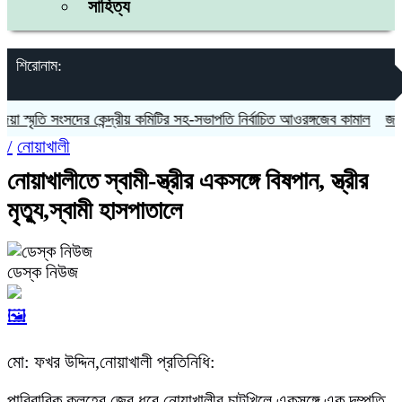
সাহিত্য
শিরোনাম:
স্মৃতি সংসদের কেন্দ্রীয় কমিটির সহ-সভাপতি নির্বাচিত আওরঙ্গজেব কামাল
জগন্নাথ
/
নোয়াখালী
নোয়াখালীতে স্বামী-স্ত্রীর একসঙ্গে বিষপান, স্ত্রীর
মৃত্যু,স্বামী হাসপাতালে
ডেস্ক নিউজ
🖼️
মো: ফখর উদ্দিন,নোয়াখালী প্রতিনিধি:
পারিবারিক কলহের জের ধরে নোয়াখালীর চাটখিলে একসঙ্গে এক দম্পতি