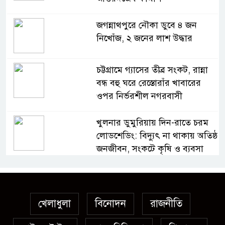
জগন্নাথপুরে নৌকা ডুবে ৪ জন
নিখোঁজ, ২ জনের লাশ উদ্ধার
চট্টগ্রামে গ্যাসের তীব্র সংকট, রান্না
বন্ধ বহু ঘরে রেস্তোরাঁর খাবারের
ওপর নির্ভরশীল নগরবাসী
খুলনার ডুমুরিয়ায় দিন-রাতে চরম
লোডশেডিং: বিদ্যুৎ না থাকায় অতিষ্ঠ
জনজীবন, সংকটে কৃষি ও ব্যবসা
অস্ত্র উদ্ধারে ডেভিড ইমনসহ ৫
সন্ত্রাসীর ১০ দিনের রিমান্ড চাইবে
পুলিশ
খেলাধুলা
বিনোদন
রাজনীতি