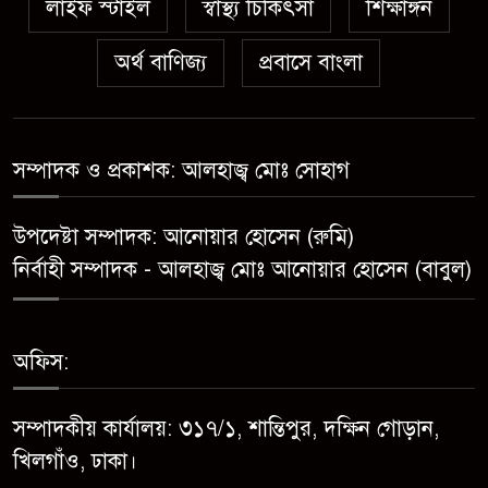
লাইফ স্টাইল
স্বাস্থ্য চিকিৎসা
সেনবাগে নতুন গ্যাস কূপের খনন
শিক্ষাঙ্গন
শুরু, মিলতে পারে দৈনিক ৫-৭
অর্থ বাণিজ্য
প্রবাসে বাংলা
মিলিয়ন ঘনফুট গ্যাস
মেয়েকে ধর্ষণের অভিযোগে সেনবাগে
বাবা গ্রেপ্তার
সম্পাদক ও প্রকাশক: আলহাজ্ব মোঃ সোহাগ
সোনাতলা পৌরসভার উপ-সহকারী
উপদেষ্টা সম্পাদক: আনোয়ার হোসেন (রুমি)
প্রকৌশলীর বিরুদ্ধে সাংবাদিকের
নির্বাহী সম্পাদক - আলহাজ্ব মোঃ আনোয়ার হোসেন (বাবুল)
অভিযোগ,তদন্তের আশ্বাস প্রশাসকের
চট্টগ্রামে শিশু মাহফুজ হত্যা মামলায়
অফিস:
মৃত্যুদণ্ড, বর্ষা হত্যা মামলায়
সাক্ষ্যগ্রহণ শুরু
সম্পাদকীয় কার্যালয়: ৩১৭/১, শান্তিপুর, দক্ষিন গোড়ান,
উন্নয়ন কে প্রাধান্য দিয়ে বগুড়ার
খিলগাঁও, ঢাকা।
সোনাতলা পৌরসভার ২০২৬/২০২৭