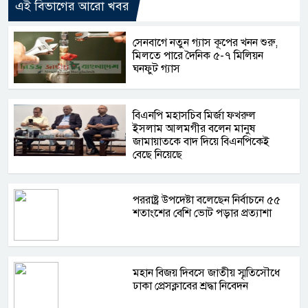
এই বিভাগের আরো খবর
সেনবাগে নতুন গ্যাস কূপের খনন শুরু,
মিলতে পারে দৈনিক ৫-৭ মিলিয়ন
ঘনফুট গ্যাস
বিএনপি মহাসচিব মির্জা ফখরুল
ইসলাম আলমগীর বলেন মানুষ
জামায়াতকে বাদ দিয়ে বিএনপিকেই
বেছে নিয়েছে
পররাষ্ট্র উপদেষ্টা বলেছেন নির্বাচনে ৫৫
শতাংশের বেশি ভোট পড়ার প্রত্যাশা
মহান বিজয় দিবসে জাতীয় স্মৃতিসৌধে
ঢাকা প্রেসক্লাবের শ্রদ্ধা নিবেদন