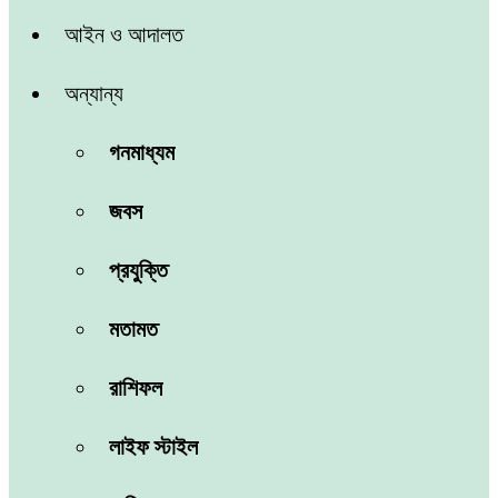
আইন ও আদালত
অন্যান্য
গনমাধ্যম
জবস
প্রযুক্তি
মতামত
রাশিফল
লাইফ স্টাইল