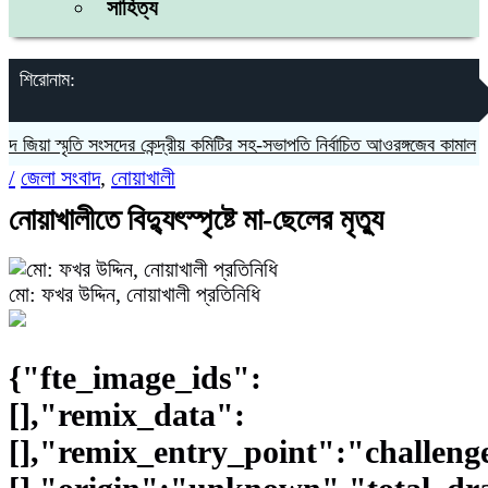
সাহিত্য
শিরোনাম:
স্মৃতি সংসদের কেন্দ্রীয় কমিটির সহ-সভাপতি নির্বাচিত আওরঙ্গজেব কামাল
জগন্নাথ
/
জেলা সংবাদ
,
নোয়াখালী
নোয়াখালীতে বিদ্যুৎস্পৃষ্টে মা-ছেলের মৃত্যু
মো: ফখর উদ্দিন, নোয়াখালী প্রতিনিধি
{"fte_image_ids":
[],"remix_data":
[],"remix_entry_point":"challeng