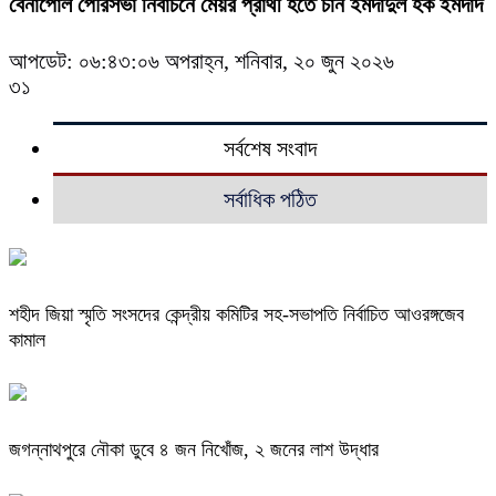
বেনাপোল পৌরসভা নির্বাচনে মেয়র প্রার্থী হতে চান ইমদাদুল হক ইমদাদ
আপডেট: ০৬:৪৩:০৬ অপরাহ্ন, শনিবার, ২০ জুন ২০২৬
৩১
সর্বশেষ সংবাদ
সর্বাধিক পঠিত
শহীদ জিয়া স্মৃতি সংসদের কেন্দ্রীয় কমিটির সহ-সভাপতি নির্বাচিত আওরঙ্গজেব
কামাল
জগন্নাথপুরে নৌকা ডুবে ৪ জন নিখোঁজ, ২ জনের লাশ উদ্ধার