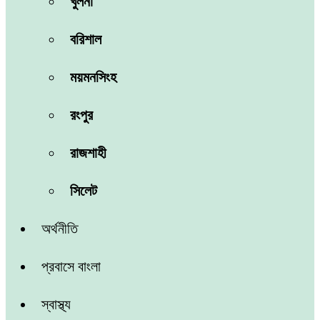
খুলনা
বরিশাল
ময়মনসিংহ
রংপুর
রাজশাহী
সিলেট
অর্থনীতি
প্রবাসে বাংলা
স্বাস্থ্য