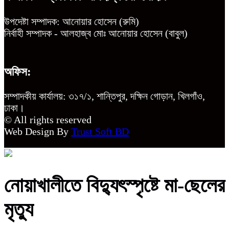
উপদেষ্টা সম্পাদক: আনোয়ার হোসেন (রুমি)
নির্বাহী সম্পাদক - আলহাজ্ব মোঃ আনোয়ার হোসেন (বাবুল)
অফিস:
সম্পাদকীয় কার্যালয়: ৩১৭/১, শান্তিপুর, দক্ষিন গোড়ান, খিলগাঁও,
ঢাকা।
© All rights reserved
Web Design By
Trust Soft BD
নোয়াখালীতে বিদ্যুৎস্পৃষ্টে মা-ছেলের
মৃত্যু