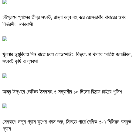
চট্টগ্রামে গ্যাসের তীব্র সংকট, রান্না বন্ধ বহু ঘরে রেস্তোরাঁর খাবারের ওপর
নির্ভরশীল নগরবাসী
খুলনার ডুমুরিয়ায় দিন-রাতে চরম লোডশেডিং: বিদ্যুৎ না থাকায় অতিষ্ঠ জনজীবন,
সংকটে কৃষি ও ব্যবসা
অস্ত্র উদ্ধারে ডেভিড ইমনসহ ৫ সন্ত্রাসীর ১০ দিনের রিমান্ড চাইবে পুলিশ
সেনবাগে নতুন গ্যাস কূপের খনন শুরু, মিলতে পারে দৈনিক ৫-৭ মিলিয়ন ঘনফুট
গ্যাস