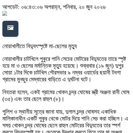
আপডেট: ০৬:৪৩:০৬ অপরাহ্ন, শনিবার, ২০ জুন ২০২৬
🖼️
নোয়াখালীতে বিদ্যুৎস্পৃষ্টে মা-ছেলের মৃত্যু
নোয়াখালীর চাটখিলে পুকুরে পানি সেচের মোটরের বিদ্যুতের তারে স্পৃষ্ট
হয়ে মা ও ছেলের মর্মান্তিক মৃত্যু হয়েছে। শুক্রবার (১৯ জুন) দুপুর
সোয়া ১টার দিকে চাটখিল পৌরসভার ৯ নম্বর ওয়ার্ডের ছয়ানী টবগা
গ্রামের মুনছুর মেম্বারের বাড়িতে এ দুর্ঘটনা ঘটে।
নিহতরা হলেন, একই গ্রামের খোকন চন্দ্র ঘোষের স্ত্রী অঞ্জনা রানী ঘোষ
(৩৫) এবং তার ছেলে রাহুল (৮)।
পুলিশ ও স্থানীয় সূত্রে জানা যায়, দুলাল চন্দ্র ঘোষসহ একাধিক
মালিকানাধীন একটি পুকুর থেকে মোটর দিয়ে পানি সেচ করা হচ্ছিল। এ
সময় খোকন চন্দ্র ঘোষের ছেলে রাহুল মোটরের বিদ্যুতের তার স্পর্শ
করলে বিদ্যুৎস্পৃষ্ট হয়। ছেলেকে উদ্ধার করতে গিয়ে তার মা অঞ্জনা