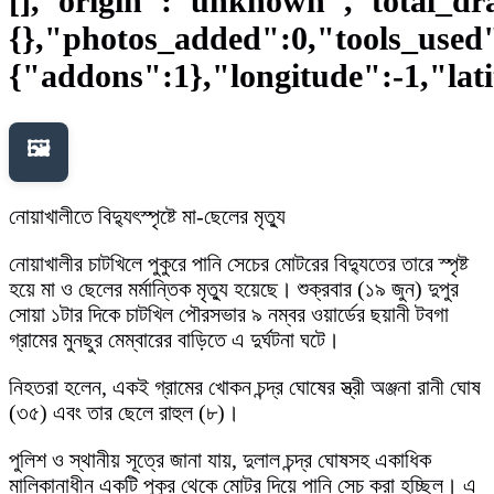
[],"origin":"unknown","total_dra
{},"photos_added":0,"tools_used
{"addons":1},"longitude":-1,"lati
🖼️
নোয়াখালীতে বিদ্যুৎস্পৃষ্টে মা-ছেলের মৃত্যু
নোয়াখালীর চাটখিলে পুকুরে পানি সেচের মোটরের বিদ্যুতের তারে স্পৃষ্ট
হয়ে মা ও ছেলের মর্মান্তিক মৃত্যু হয়েছে। শুক্রবার (১৯ জুন) দুপুর
সোয়া ১টার দিকে চাটখিল পৌরসভার ৯ নম্বর ওয়ার্ডের ছয়ানী টবগা
গ্রামের মুনছুর মেম্বারের বাড়িতে এ দুর্ঘটনা ঘটে।
নিহতরা হলেন, একই গ্রামের খোকন চন্দ্র ঘোষের স্ত্রী অঞ্জনা রানী ঘোষ
(৩৫) এবং তার ছেলে রাহুল (৮)।
পুলিশ ও স্থানীয় সূত্রে জানা যায়, দুলাল চন্দ্র ঘোষসহ একাধিক
মালিকানাধীন একটি পুকুর থেকে মোটর দিয়ে পানি সেচ করা হচ্ছিল। এ