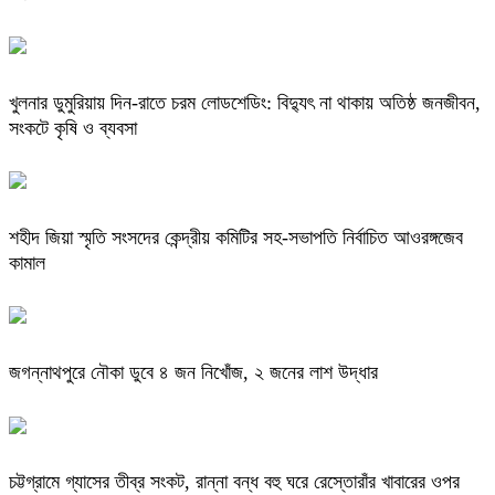
খুলনার ডুমুরিয়ায় দিন-রাতে চরম লোডশেডিং: বিদ্যুৎ না থাকায় অতিষ্ঠ জনজীবন,
সংকটে কৃষি ও ব্যবসা
শহীদ জিয়া স্মৃতি সংসদের কেন্দ্রীয় কমিটির সহ-সভাপতি নির্বাচিত আওরঙ্গজেব
কামাল
জগন্নাথপুরে নৌকা ডুবে ৪ জন নিখোঁজ, ২ জনের লাশ উদ্ধার
চট্টগ্রামে গ্যাসের তীব্র সংকট, রান্না বন্ধ বহু ঘরে রেস্তোরাঁর খাবারের ওপর