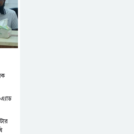
ব্যবসা
অস্ত্র উদ্ধারে ডেভিড
ইমনসহ ৫ সন্ত্রাসীর
১০ দিনের রিমান্ড
চাইবে পুলিশ
সেনবাগে নতুন গ্যাস
কূপের খনন শুরু,
ৃষক
মিলতে পারে দৈনিক
৫-৭ মিলিয়ন ঘনফুট গ্যাস
এ্যাড
মেয়েকে ধর্ষণের
অভিযোগে সেনবাগে
ইটার
বাবা গ্রেপ্তার
ি