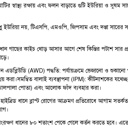
​মাটির স্বাস্থ্য রক্ষায় এবং ফলন বাড়াতে গুটি ইউরিয়া ও সুষম স
ধু ইউরিয়া নয়, টিএসপি, এমওপি, জিপসাম এবং দস্তা সারের 
য়োগ: ধান গাছের কাইচ থোড় আসার আগে শেষ কিস্তির পটাশ সার প
াড়ে।
​এডব্লিউডি (AWD) পদ্ধতি: পর্যায়ক্রমে ভেজানো ও শুকানো প
্রয় করা।​সমন্বিত বালাই ব্যবস্থাপনা (IPM): কীটনাশকের যথেচ্ছ
তে ডালপালা পোতা) এবং আলোক ফাঁদ ব্যবহার করা।
্ত্রণ: হাইব্রিড ধানে ব্লাস্ট রোগের আক্রমণ প্রতিরোধে আগাম সতর্ক
য়োগ।
ংরক্ষণ ​ধানের ৮০ শতাংশ পেকে গেলে কর্তন করতে হবে। এত