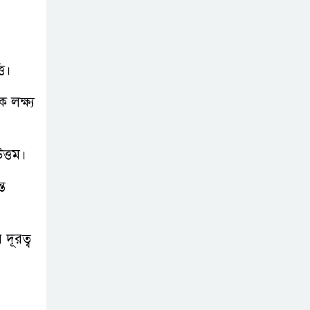
ি।
 লক্ষ্য
ত্তম।
ত
দূরত্ব