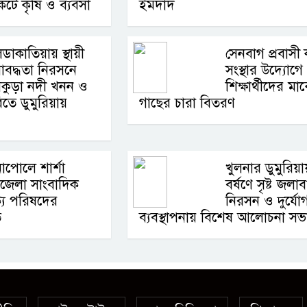
টে কৃষি ও ব্যবসা
ইমদাদ
ডাকাতিয়ায় স্থায়ী
সেনবাগ প্রবাসী 
াবদ্ধতা নিরসনে
সংস্থার উদ্যোগে
মকুড়া নদী খনন ও
শিক্ষার্থীদের মা
তে ডুমুরিয়ায়
গাছের চারা বিতরণ
াপোলে শার্শা
খুলনার ডুমুরিয়া
জেলা সাংবাদিক
বর্ষণে সৃষ্ট জলাব
্য পরিষদের
নিরসন ও দুর্যো
ত
ব্যবস্থাপনায় বিশেষ আলোচনা সভ