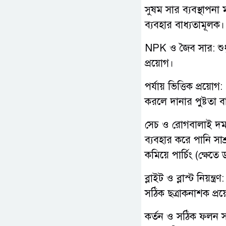
সুষম সার ব্যবস্থাপনা 
ব্যবহার বাধ্যতামূলক।
​NPK ও জৈব সার: শু
প্রয়োগ।
​পর্যায় ভিত্তিক প্র
করলে দানার পুষ্টতা ব
সেচ ও রোগবালাই দমন 
ব্যবহার করে পানি সাশ
কমিয়ে পার্চিং (ক্ষে
​ব্লাইট ও ব্লাস্ট নিয়ন
সঠিক ছত্রাকনাশক প্র
কর্তন ও সঠিক ফলন স