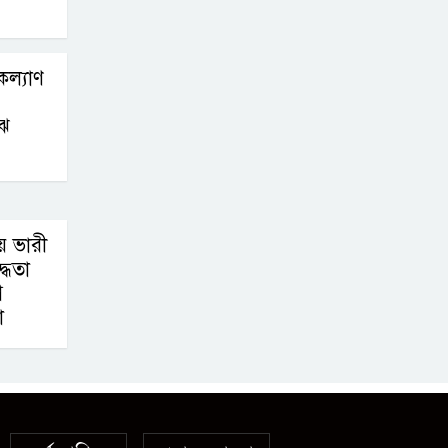
কল্যাণ
ঝে
য় ভারী
দ্ধতা
গ
া