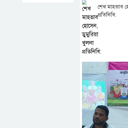
শেখ মাহতাব হো
প্রতিনিধি: