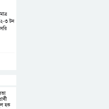
াত্র
ন ২-৩ টন
াসরি
সভা
ার্থী
ুল হক