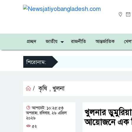
প্রচ্ছদ
জাতীয়
রাজনীতি
আন্তর্জাতিক
খেলা
শিরোনাম:
/
কৃষি
,
খুলনা
আপডেট: ১০:২৫:৫৩
খুলনার ডুমুরিয়া
অপরাহ্ন, রবিবার, ২৬ এপ্রিল
২০২৬
আয়োজনে এক দি
৫২