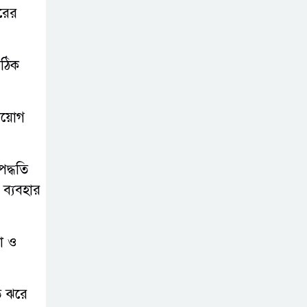
ারের
সঠিক
্রয়োগ
দ্ধতি
 ব্যবহার
তা ও
ে ঝরে