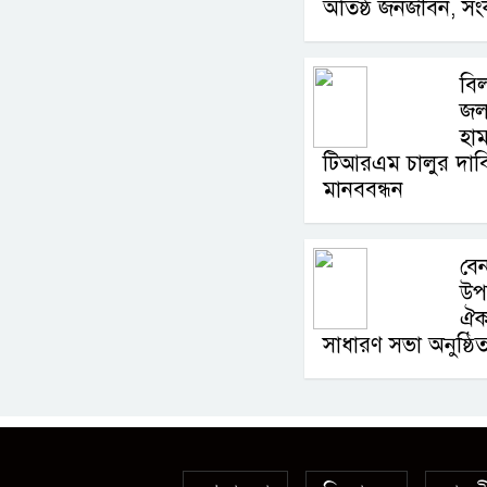
অতিষ্ঠ জনজীবন, সংক
বিল
জল
হা
টিআরএম চালুর দাবি
মানববন্ধন
বেন
উপ
ঐক
সাধারণ সভা অনুষ্ঠি