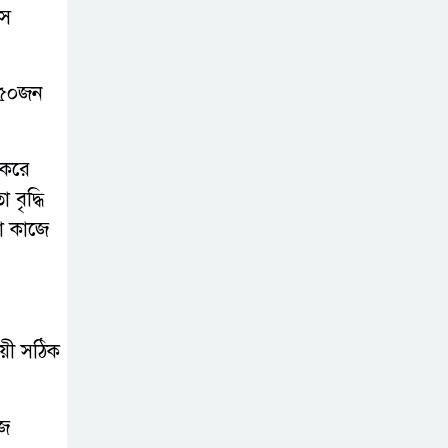
লস
সোনাতলা পৌরসভার
উপ-সহকারী
প্রকৌশলীর বিরুদ্ধে
 ৫০জন‌
সাংবাদিকের অভিযোগ,তদন্তের আশ্বাস
প্রশাসকের
 করে
চট্টগ্রামে শিশু মাহফুজ
বৃদ্ধি
হত্যা মামলায়
না কাজে
মৃত্যুদণ্ড, বর্ষা হত্যা
মামলায় সাক্ষ্যগ্রহণ শুরু
উন্নয়ন কে প্রাধান্য
ায়ী সঠিক
দিয়ে বগুড়ার
সোনাতলা পৌরসভার
২০২৬/২০২৭ অর্থ বছরের বাজেট ঘোষণা
ীজ