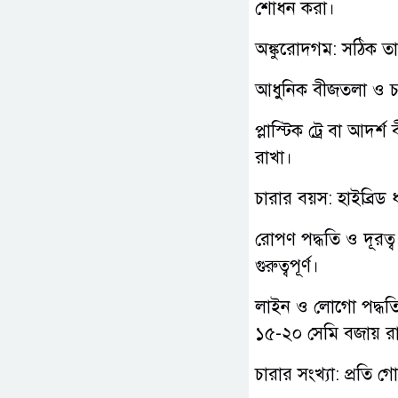
শোধন করা।
​অঙ্কুরোদগম: সঠিক ত
আধুনিক বীজতলা ও চার
প্লাস্টিক ট্রে বা আদর
রাখা।
চারার বয়স: হাইব্রিড
রোপণ পদ্ধতি ও দূরত্
গুরুত্বপূর্ণ।
লাইন ও লোগো পদ্ধতি:
১৫-২০ সেমি বজায় রাখ
​চারার সংখ্যা: প্রতি 