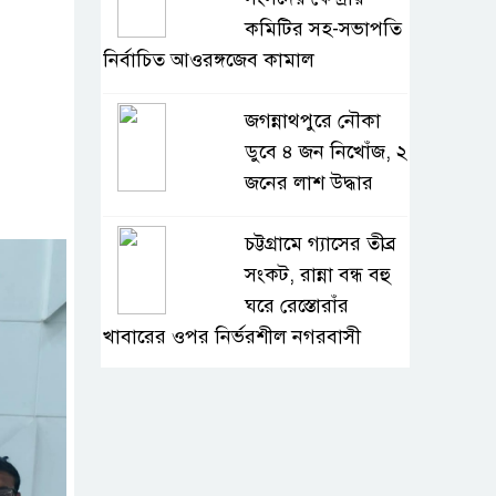
কমিটির সহ-সভাপতি
নির্বাচিত আওরঙ্গজেব কামাল
জগন্নাথপুরে নৌকা
ডুবে ৪ জন নিখোঁজ, ২
জনের লাশ উদ্ধার
চট্টগ্রামে গ্যাসের তীব্র
সংকট, রান্না বন্ধ বহু
ঘরে রেস্তোরাঁর
খাবারের ওপর নির্ভরশীল নগরবাসী
খুলনার ডুমুরিয়ায়
দিন-রাতে চরম
লোডশেডিং: বিদ্যুৎ না
থাকায় অতিষ্ঠ জনজীবন, সংকটে কৃষি ও