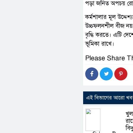
পড়া জনিত অপচয় রোধ
​কর্মশালার মূল উদ্দেশ
উচ্চফলনশীল বীজ নয়, 
বৃদ্ধি করতে। এটি দেশ
ভূমিকা রাখে।
Please Share Th
এই বিভাগের আরো খব
খুল
রা
বিদ