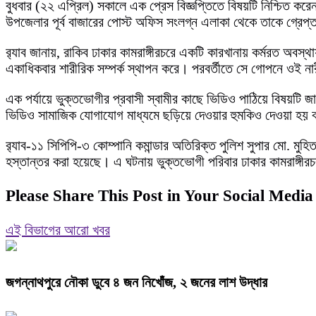
বুধবার (২২ এপ্রিল) সকালে এক প্রেস বিজ্ঞপ্তিতে বিষয়টি নিশ্চিত করে
উপজেলার পূর্ব বাজারের পোস্ট অফিস সংলগ্ন এলাকা থেকে তাকে গ্রেপ্তা
র‍্যাব জানায়, রাকিব ঢাকার কামরাঙ্গীরচরে একটি কারখানায় কর্মরত অবস্থ
একাধিকবার শারীরিক সম্পর্ক স্থাপন করে। পরবর্তীতে সে গোপনে ওই নার
এক পর্যায়ে ভুক্তভোগীর প্রবাসী স্বামীর কাছে ভিডিও পাঠিয়ে বিষয়ট
ভিডিও সামাজিক যোগাযোগ মাধ্যমে ছড়িয়ে দেওয়ার হুমকিও দেওয়া হয়
র‍্যাব-১১ সিপিপি-৩ কোম্পানি কমান্ডার অতিরিক্ত পুলিশ সুপার মো. মু
হস্তান্তর করা হয়েছে। এ ঘটনায় ভুক্তভোগী পরিবার ঢাকার কামরাঙ্গীরচ
Please Share This Post in Your Social Media
এই বিভাগের আরো খবর
জগন্নাথপুরে নৌকা ডুবে ৪ জন নিখোঁজ, ২ জনের লাশ উদ্ধার