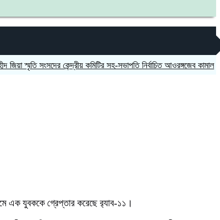
়া স্মৃতি সংসদের কেন্দ্রীয় কমিটির সহ-সভাপতি নির্বাচিত আওরঙ্গজেব কামাল
জগন্ন
ামে এক যুবককে গ্রেপ্তার করেছে র‍্যাব-১১।