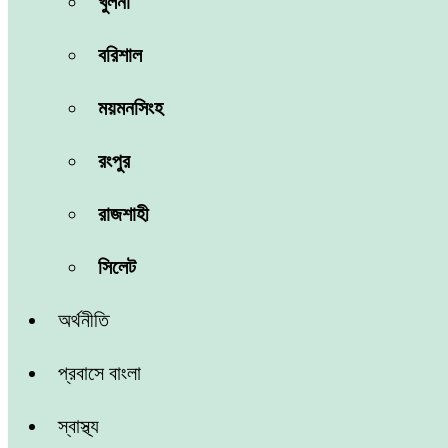
খুলনা
বরিশাল
ময়মনসিংহ
রংপুর
রাজশাহী
সিলেট
অর্থনীতি
প্রবাসে বাংলা
স্বাস্থ্য