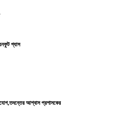
ঘনফুট গ্যাস
িযোগ,তদন্তের আশ্বাস প্রশাসকের