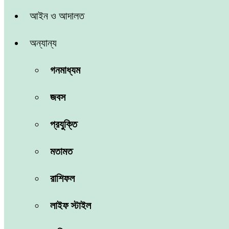
আইন ও আদালত
অন্যান্য
গনমাধ্যম
জবস
প্রযুক্তি
মতামত
রাশিফল
লাইফ স্টাইল