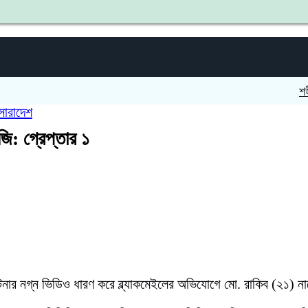
শহীদ জিয
সারাদেশ
াজি: গ্রেপ্তার ১
 ঘটনার নগ্ন ভিডিও ধারণ করে ব্ল্যাকমেইলের অভিযোগে মো. রাকিব (২১) ন