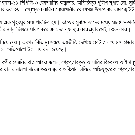
ন র‍্যাব-১১ সিপিসি-৩ কোম্পানির কমান্ডার, অতিরিক্ত পুলিশ সুপার মো.
র করা হয়। গ্রেপ্তার রাকিব নোয়াখালীর বেগমগঞ্জ উপজেরার রামগঞ্জ ইউনিয়
ায় এক গৃহবধূর সঙ্গে পরিচিত হয়। কাজের সুবাদে তাদের মধ্যে ঘনিষ্ঠ সম্প
ীর নগ্ন ভিডিও ধারণ করে এবং তা ব্যবহার করে ব্ল্যাকমেইল শুরু করে।
ি জানিয়ে দেয়। এরপর বিভিন্ন সময়ে ভয়ভীতি দেখিয়ে মোট ৩ লাখ ৪৭ হাজা
 বলে অভিযোগে উল্লেখ করা হয়েছে।
হিত কবীর সেরনিয়াবাত আরও বলেন, গ্রেপ্তারকৃত আসামির বিরুদ্ধে আইনানু
র থানায় মামলা দায়ের করলে র‍্যাব অভিযান চালিয়ে অভিযুক্তকে গ্রেপ্তা