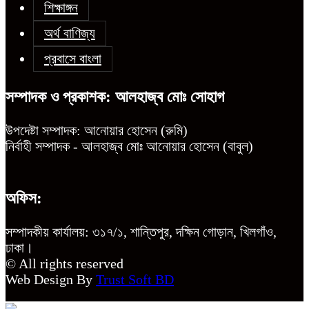
শিক্ষাঙ্গন
অর্থ বাণিজ্য
প্রবাসে বাংলা
সম্পাদক ও প্রকাশক: আলহাজ্ব মোঃ সোহাগ
উপদেষ্টা সম্পাদক: আনোয়ার হোসেন (রুমি)
নির্বাহী সম্পাদক - আলহাজ্ব মোঃ আনোয়ার হোসেন (বাবুল)
অফিস:
সম্পাদকীয় কার্যালয়: ৩১৭/১, শান্তিপুর, দক্ষিন গোড়ান, খিলগাঁও,
ঢাকা।
© All rights reserved
Web Design By
Trust Soft BD