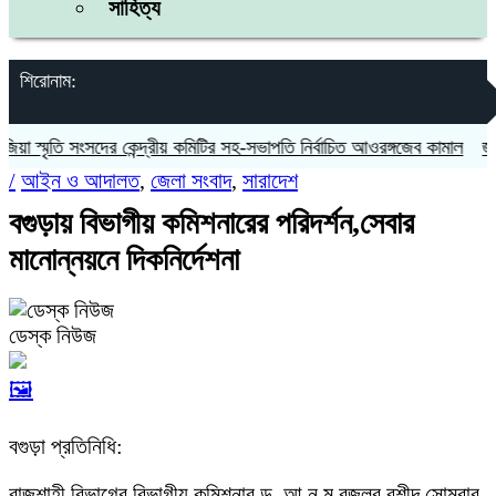
সাহিত্য
শিরোনাম:
 স্মৃতি সংসদের কেন্দ্রীয় কমিটির সহ-সভাপতি নির্বাচিত আওরঙ্গজেব কামাল
জগন্না
/
আইন ও আদালত
,
জেলা সংবাদ
,
সারাদেশ
বগুড়ায় বিভাগীয় কমিশনারের পরিদর্শন,সেবার
মানোন্নয়নে দিকনির্দেশনা
ডেস্ক নিউজ
🖼️
বগুড়া প্রতিনিধি:
রাজশাহী বিভাগের বিভাগীয় কমিশনার ড. আ.ন.ম.বজলুর রশীদ সোমবার