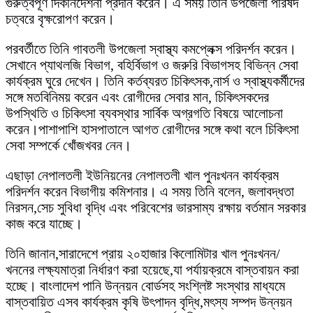
গুরুত্বপূর্ণ দিকনির্দেশনা প্রদান করেন। এ সময় তিনি উপজেলা পরিষদ
চত্বরে বৃক্ষরোপণ করেন।
পরবর্তীতে তিনি গাবতলী উপজেলা স্বাস্থ্য কমপ্লেক্স পরিদর্শন করেন।
সেখানে প্যাথলজি বিভাগ, বহির্বিভাগ ও জরুরি বিভাগসহ বিভিন্ন সেবা
কার্যক্রম ঘুরে দেখেন। তিনি কর্তব্যরত চিকিৎসক,নার্স ও স্বাস্থ্যকর্মীদের
সঙ্গে মতবিনিময় করেন এবং রোগীদের সেবার মান, চিকিৎসকদের
উপস্থিতি ও চিকিৎসা ব্যবস্থার সার্বিক অগ্রগতি বিষয়ে আলোচনা
করেন।পাশাপাশি হাসপাতালে আগত রোগীদের সঙ্গে কথা বলে চিকিৎসা
সেবা সম্পর্কে খোঁজখবর নেন।
এছাড়া নেপালতলী ইউনিয়নের নেপালতলী খাল পুনঃখনন কার্যক্রম
পরিদর্শন করেন বিভাগীয় কমিশনার। এ সময় তিনি বলেন, জলাবদ্ধতা
নিরসন,সেচ সুবিধা বৃদ্ধি এবং পরিবেশের ভারসাম্য রক্ষায় বর্তমান সরকার
কাজ করে যাচ্ছে।
তিনি জানান,সারাদেশে প্রায় ২০হাজার কিলোমিটার খাল পুনঃখনন/
খননের লক্ষ্যমাত্রা নির্ধারণ করা হয়েছে,যা পর্যায়ক্রমে বাস্তবায়ন করা
হচ্ছে। বাংলাদেশ পানি উন্নয়ন বোর্ডসহ সংশ্লিষ্ট সংস্থার মাধ্যমে
বাস্তবায়িত এসব কার্যক্রম কৃষি উৎপাদন বৃদ্ধি,মৎস্য সম্পদ উন্নয়ন