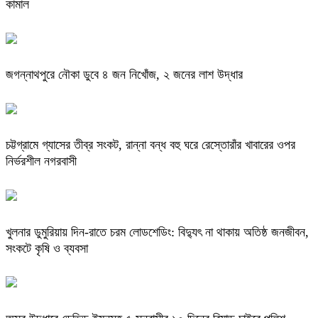
কামাল
জগন্নাথপুরে নৌকা ডুবে ৪ জন নিখোঁজ, ২ জনের লাশ উদ্ধার
চট্টগ্রামে গ্যাসের তীব্র সংকট, রান্না বন্ধ বহু ঘরে রেস্তোরাঁর খাবারের ওপর
নির্ভরশীল নগরবাসী
খুলনার ডুমুরিয়ায় দিন-রাতে চরম লোডশেডিং: বিদ্যুৎ না থাকায় অতিষ্ঠ জনজীবন,
সংকটে কৃষি ও ব্যবসা