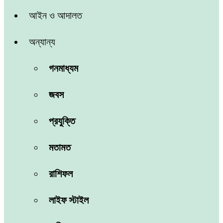
আইন ও আদালত
অন্যান্য
গনমাধ্যম
জবস
প্রযুক্তি
মতামত
রাশিফল
লাইফ স্টাইল