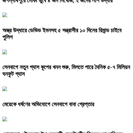
জগন্নাথপুরে নৌকা ডুবে ৪ জন নিখোঁজ, ২ জনের লাশ উদ্ধার
অস্ত্র উদ্ধারে ডেভিড ইমনসহ ৫ সন্ত্রাসীর ১০ দিনের রিমান্ড চাইবে
পুলিশ
সেনবাগে নতুন গ্যাস কূপের খনন শুরু, মিলতে পারে দৈনিক ৫-৭ মিলিয়ন
ঘনফুট গ্যাস
মেয়েকে ধর্ষণের অভিযোগে সেনবাগে বাবা গ্রেপ্তার