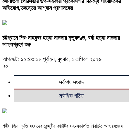
সোনাতলা পৌরসভার উপ-সহকারী প্রকৌশলীর বিরুদ্ধে সাংবাদিকের
অভিযোগ,তদন্তের আশ্বাস প্রশাসকের
চট্টগ্রামে শিশু মাহফুজ হত্যা মামলায় মৃত্যুদণ্ড, বর্ষা হত্যা মামলায়
সাক্ষ্যগ্রহণ শুরু
আপডেট: ১২:৪৩:১৮ পূর্বাহ্ন, বুধবার, ১ এপ্রিল ২০২৬
৭০
সর্বশেষ সংবাদ
সর্বাধিক পঠিত
শহীদ জিয়া স্মৃতি সংসদের কেন্দ্রীয় কমিটির সহ-সভাপতি নির্বাচিত আওরঙ্গজেব