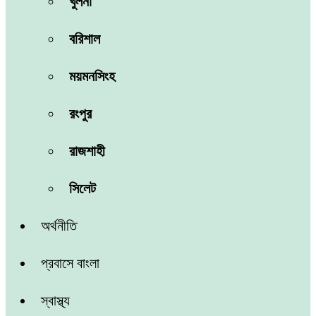
খুলনা
বরিশাল
ময়মনসিংহ
রংপুর
রাজশাহী
সিলেট
অর্থনীতি
প্রবাসে বাংলা
স্বাস্থ্য