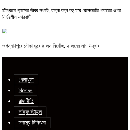
চট্টগ্রামে গ্যাসের তীব্র সংকট, রান্না বন্ধ বহু ঘরে রেস্তোরাঁর খাবারের ওপর
নির্ভরশীল নগরবাসী
জগন্নাথপুরে নৌকা ডুবে ৪ জন নিখোঁজ, ২ জনের লাশ উদ্ধার
খেলাধুলা
বিনোদন
রাজনীতি
লাইফ স্টাইল
স্বাস্থ্য চিকিৎসা