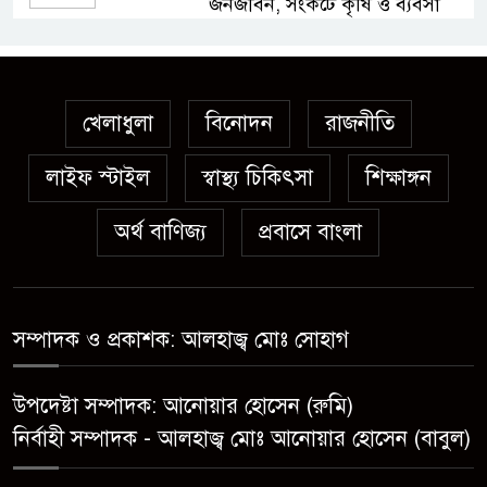
জনজীবন, সংকটে কৃষি ও ব্যবসা
অস্ত্র উদ্ধারে ডেভিড ইমনসহ ৫
সন্ত্রাসীর ১০ দিনের রিমান্ড চাইবে
পুলিশ
খেলাধুলা
বিনোদন
রাজনীতি
লাইফ স্টাইল
স্বাস্থ্য চিকিৎসা
সেনবাগে নতুন গ্যাস কূপের খনন
শিক্ষাঙ্গন
শুরু, মিলতে পারে দৈনিক ৫-৭
অর্থ বাণিজ্য
প্রবাসে বাংলা
মিলিয়ন ঘনফুট গ্যাস
মেয়েকে ধর্ষণের অভিযোগে সেনবাগে
বাবা গ্রেপ্তার
সম্পাদক ও প্রকাশক: আলহাজ্ব মোঃ সোহাগ
সোনাতলা পৌরসভার উপ-সহকারী
উপদেষ্টা সম্পাদক: আনোয়ার হোসেন (রুমি)
প্রকৌশলীর বিরুদ্ধে সাংবাদিকের
নির্বাহী সম্পাদক - আলহাজ্ব মোঃ আনোয়ার হোসেন (বাবুল)
অভিযোগ,তদন্তের আশ্বাস প্রশাসকের