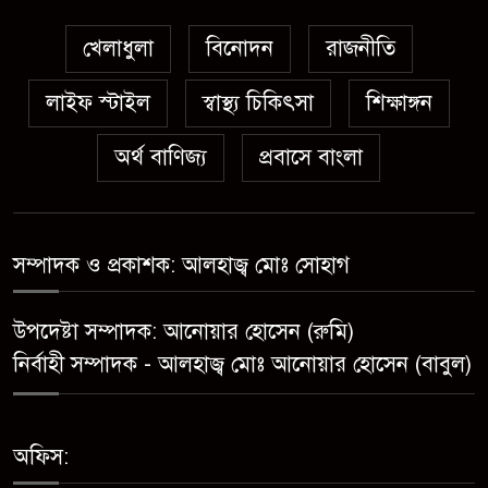
সন্ত্রাসীর ১০ দিনের রিমান্ড চাইবে
পুলিশ
খেলাধুলা
বিনোদন
রাজনীতি
লাইফ স্টাইল
স্বাস্থ্য চিকিৎসা
সেনবাগে নতুন গ্যাস কূপের খনন
শিক্ষাঙ্গন
শুরু, মিলতে পারে দৈনিক ৫-৭
অর্থ বাণিজ্য
প্রবাসে বাংলা
মিলিয়ন ঘনফুট গ্যাস
মেয়েকে ধর্ষণের অভিযোগে সেনবাগে
বাবা গ্রেপ্তার
সম্পাদক ও প্রকাশক: আলহাজ্ব মোঃ সোহাগ
সোনাতলা পৌরসভার উপ-সহকারী
উপদেষ্টা সম্পাদক: আনোয়ার হোসেন (রুমি)
প্রকৌশলীর বিরুদ্ধে সাংবাদিকের
নির্বাহী সম্পাদক - আলহাজ্ব মোঃ আনোয়ার হোসেন (বাবুল)
অভিযোগ,তদন্তের আশ্বাস প্রশাসকের
চট্টগ্রামে শিশু মাহফুজ হত্যা মামলায়
অফিস:
মৃত্যুদণ্ড, বর্ষা হত্যা মামলায়
সাক্ষ্যগ্রহণ শুরু