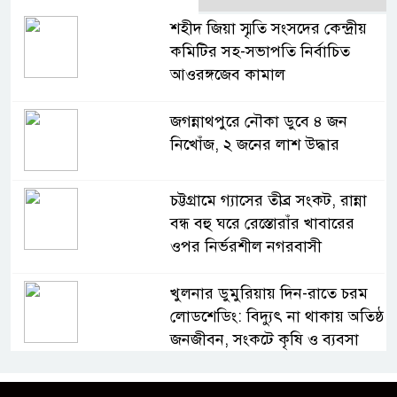
শহীদ জিয়া স্মৃতি সংসদের কেন্দ্রীয়
কমিটির সহ-সভাপতি নির্বাচিত
আওরঙ্গজেব কামাল
জগন্নাথপুরে নৌকা ডুবে ৪ জন
নিখোঁজ, ২ জনের লাশ উদ্ধার
চট্টগ্রামে গ্যাসের তীব্র সংকট, রান্না
বন্ধ বহু ঘরে রেস্তোরাঁর খাবারের
ওপর নির্ভরশীল নগরবাসী
খুলনার ডুমুরিয়ায় দিন-রাতে চরম
লোডশেডিং: বিদ্যুৎ না থাকায় অতিষ্ঠ
জনজীবন, সংকটে কৃষি ও ব্যবসা
অস্ত্র উদ্ধারে ডেভিড ইমনসহ ৫