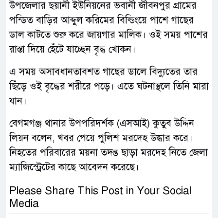
উপজেলার ছয়ানী ইউনিয়নের ভবানী জীবনপুর গ্রামের
পন্ডিত বাড়ির আব্দুল করিমের বিল্ডিংয়ে পাশে গাছের
ডাল কাটতে শুরু করে জায়গার মালিক। ওই সময় পাশের
রাস্তা দিয়ে হেঁটে যাচ্ছেন বৃদ্ধ খোকন।
এ সময় অসাবধানতাবশত গাছের ডালে বিদ্যুতের তার
ছিঁড়ে ওই বৃদ্ধের শরীরে পড়ে। এতে ঘটনাস্থলে তিনি মারা
যান।
বেগমগঞ্জ থানার উপপরিদর্শক (এসআই) কুতুব উদ্দিন
লিয়ন বলেন, খবর পেয়ে পুলিশ মরদেহ উদ্ধার করে।
নিহতের পরিবারের ময়না তদন্ত ছাড়া মরদেহ নিতে জেলা
ম্যাজিস্ট্রেটের কাছে আবেদন করেছে।
Please Share This Post in Your Social
Media