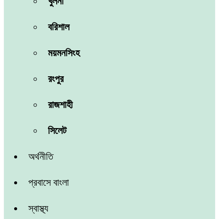
খুলনা
বরিশাল
ময়মনসিংহ
রংপুর
রাজশাহী
সিলেট
অর্থনীতি
প্রবাসে বাংলা
স্বাস্থ্য