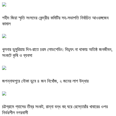
শহীদ জিয়া স্মৃতি সংসদের কেন্দ্রীয় কমিটির সহ-সভাপতি নির্বাচিত আওরঙ্গজেব
কামাল
খুলনার ডুমুরিয়ায় দিন-রাতে চরম লোডশেডিং: বিদ্যুৎ না থাকায় অতিষ্ঠ জনজীবন,
সংকটে কৃষি ও ব্যবসা
জগন্নাথপুরে নৌকা ডুবে ৪ জন নিখোঁজ, ২ জনের লাশ উদ্ধার
চট্টগ্রামে গ্যাসের তীব্র সংকট, রান্না বন্ধ বহু ঘরে রেস্তোরাঁর খাবারের ওপর
নির্ভরশীল নগরবাসী