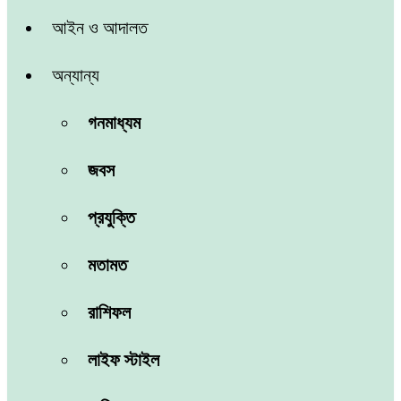
আইন ও আদালত
অন্যান্য
গনমাধ্যম
জবস
প্রযুক্তি
মতামত
রাশিফল
লাইফ স্টাইল