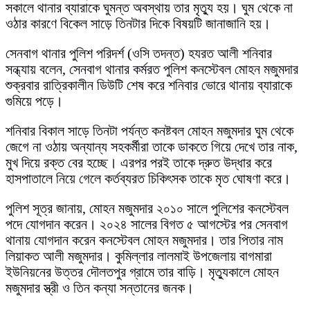
সকালে থানার ব্যারাকে ঘুমন্ত অবস্থায় তার মৃত্যু হয়। ঘুম থেকে না
ওঠার কারণে বিকেল সাড়ে তিনটার দিকে বিষয়টি জানাজানি হয়।
সেনবাগ থানার পুলিশ পরিদর্শ (ওসি তদন্ত) হযরত আলী শনিবার
সন্ধ্যায় বলেন, সেনবাগ থানার কর্মরত পুলিশ কনস্টেবল মোহন মজুমদার
শুক্রবার রাত্রিকালীন ডিউটি শেষ করে শনিবার ভোরে থানায় ব্যারাকে
গুমিয়ে পড়ে।
শনিবার বিকাল সাড়ে তিনটা পর্যন্ত কনষ্টবল মোহন মজুমদার ঘুম থেকে
জেগে না ওঠায় অন্যান্য সহকর্মীরা তাকে ডাকতে গিয়ে দেখে তার নাক,
মুখ দিয়ে রক্ত বের হচ্ছে। এরপর পরই তাকে দ্রুত উদ্ধার করে
হাসপাতালে নিয়ে গেলে কর্তব্যরত চিকিৎসক তাকে মৃত ঘোষণা করে।
পুলিশ সূত্র জানায়, মোহন মজুমদার ২০১০ সালে পুলিশের কনস্টেবল
পদে যোগদান করেন। ২০২৪ সালের বিগত ৫ আগস্টের পর সেনবাগ
থানায় যোগদান করেন কনস্টেবল মোহন মজুমদার। তার পিতার নাম
লিয়াকত আলী মজুমদার। কুমিল্লার লালমাই উপজেলায় বাগমারা
ইউনিয়নের উত্তর দৌলতপুর গ্রামে তার বাড়ি। মৃত্যুকালে মোহন
মজুমদার স্ত্রী ও তিন কন্যা সন্তানের জনক।