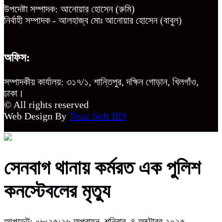
উপদেষ্টা সম্পাদক: আনোয়ার হোসেন (রুমি)
নির্বাহী সম্পাদক - আলহাজ্ব মোঃ আনোয়ার হোসেন (বাবুল)
অফিস:
সম্পাদকীয় কার্যালয়: ৩১৭/১, শান্তিপুর, দক্ষিন গোড়ান, খিলগাঁও,
ঢাকা।
© All rights reserved
Web Design By
Trust Soft BD
সেনবাগ থানায় কর্মরত এক পুলিশ
কনস্টেবলের মৃত্যু
আপডেট: ০৮:২৫:২৬ অপরাহ্ন, শনিবার, ৪ অক্টোবর ২০২৫