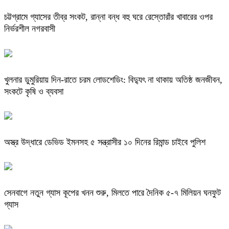
চট্টগ্রামে গ্যাসের তীব্র সংকট, রান্না বন্ধ বহু ঘরে রেস্তোরাঁর খাবারের ওপর
নির্ভরশীল নগরবাসী
খুলনার ডুমুরিয়ায় দিন-রাতে চরম লোডশেডিং: বিদ্যুৎ না থাকায় অতিষ্ঠ জনজীবন,
সংকটে কৃষি ও ব্যবসা
অস্ত্র উদ্ধারে ডেভিড ইমনসহ ৫ সন্ত্রাসীর ১০ দিনের রিমান্ড চাইবে পুলিশ
সেনবাগে নতুন গ্যাস কূপের খনন শুরু, মিলতে পারে দৈনিক ৫-৭ মিলিয়ন ঘনফুট
গ্যাস