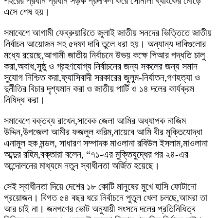
শহরের প্রধান প্রধান সড়ক প্রদক্ষিণ করে সোনালী ব্যাংকের মোড়ে
এসে শেষ হয়।
সমাবেশে আগামী ফেব্রুয়ারিতে জুলাই জাতীয় সনদের ভিত্তিতে জাতীয়
নির্বাচন আয়োজন সহ ৫দফা দাবি তুলে ধরা হয়। অন্যান্য দাবিগুলোর
মধ্যে রয়েছে,আগামী জাতীয় নির্বাচনে উভয় কক্ষে পিআর পদ্ধতি চালু
করা,অবাধ,সুষ্ঠু ও গ্রহণযোগ্য নির্বাচনের জন্য সকলের জন্য সমান
সুযোগ নিশ্চিত করা,ফ্যাসিবাদী সরকারের জুলুম-নির্যাতন,গণহত্যা ও
দুর্নীতির বিচার দৃশ্যমান করা ও জাতীয় পার্টি ও ১৪ দলের কার্যক্রম
নিষিদ্ধ করা।
সমাবেশে বক্তব্য রাখেন,সাবেক জেলা আমির অধ্যাপক নাজিম
উদ্দিন,উপজেলা আমীর ফজলুল করিম,নায়েবে আমি বীর মুক্তিযোদ্ধা
এনামুল হক মন্ডল, সাধারণ সম্পাদক মাওলানা রবিউল ইসলাম,মাওলানা
আব্দুর রহিম,বক্তারা বলেন, “৭১-এর মুক্তিযুদ্ধের পর ২৪-এর
আন্দোলনের মাধ্যমে নতুন স্বাধীনতা অর্জিত হয়েছে।
সেই স্বাধীনতা দিয়ে দেশের ১৮ কোটি মানুষের মুখে হাসি ফোটানো
প্রয়োজন। বিগত ৫৪ বছর ধরে নির্বাচনে পুতুল খেলা চলছে,আমরা তা
আর চাই না। জনগণের ভোট অনুযায়ী সংসদে দলের প্রতিনিধিত্ব