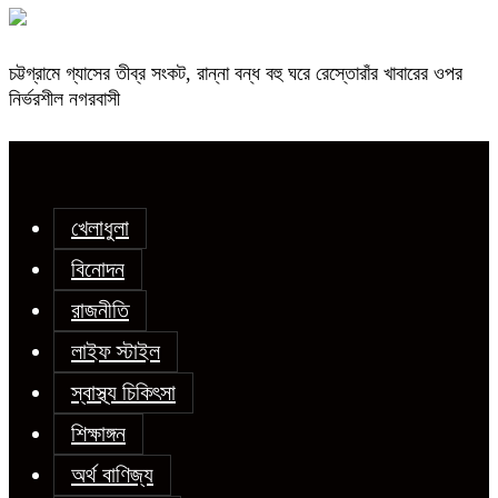
চট্টগ্রামে গ্যাসের তীব্র সংকট, রান্না বন্ধ বহু ঘরে রেস্তোরাঁর খাবারের ওপর
নির্ভরশীল নগরবাসী
খেলাধুলা
বিনোদন
রাজনীতি
লাইফ স্টাইল
স্বাস্থ্য চিকিৎসা
শিক্ষাঙ্গন
অর্থ বাণিজ্য