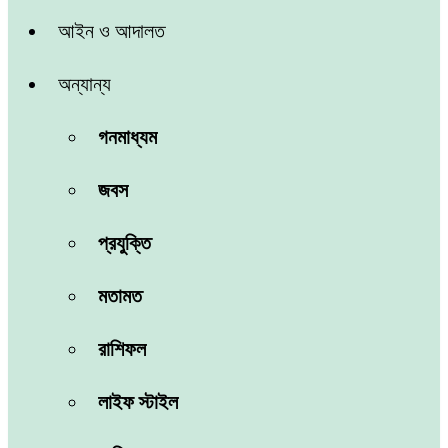
আইন ও আদালত
অন্যান্য
গনমাধ্যম
জবস
প্রযুক্তি
মতামত
রাশিফল
লাইফ স্টাইল