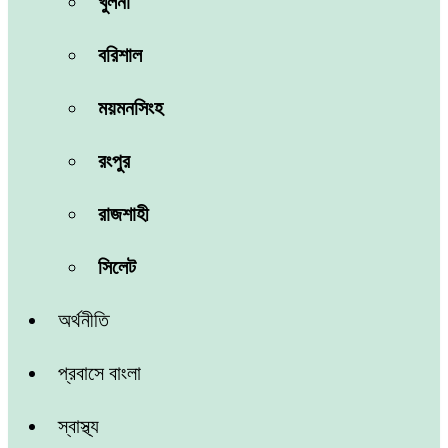
খুলনা
বরিশাল
ময়মনসিংহ
রংপুর
রাজশাহী
সিলেট
অর্থনীতি
প্রবাসে বাংলা
স্বাস্থ্য