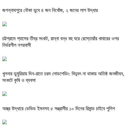
জগন্নাথপুরে নৌকা ডুবে ৪ জন নিখোঁজ, ২ জনের লাশ উদ্ধার
চট্টগ্রামে গ্যাসের তীব্র সংকট, রান্না বন্ধ বহু ঘরে রেস্তোরাঁর খাবারের ওপর
নির্ভরশীল নগরবাসী
খুলনার ডুমুরিয়ায় দিন-রাতে চরম লোডশেডিং: বিদ্যুৎ না থাকায় অতিষ্ঠ জনজীবন,
সংকটে কৃষি ও ব্যবসা
অস্ত্র উদ্ধারে ডেভিড ইমনসহ ৫ সন্ত্রাসীর ১০ দিনের রিমান্ড চাইবে পুলিশ