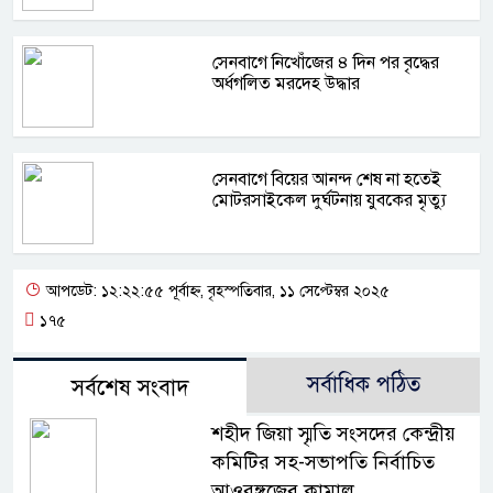
সেনবাগে নিখোঁজের ৪ দিন পর বৃদ্ধের
অর্ধগলিত মরদেহ উদ্ধার
সেনবাগে বিয়ের আনন্দ শেষ না হতেই
মোটরসাইকেল দুর্ঘটনায় যুবকের মৃত্যু
আপডেট: ১২:২২:৫৫ পূর্বাহ্ন, বৃহস্পতিবার, ১১ সেপ্টেম্বর ২০২৫
১৭৫
সর্বাধিক পঠিত
সর্বশেষ সংবাদ
শহীদ জিয়া স্মৃতি সংসদের কেন্দ্রীয়
কমিটির সহ-সভাপতি নির্বাচিত
আওরঙ্গজেব কামাল