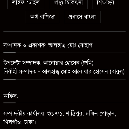
লাইফ স্টাইল
স্বাস্থ্য চিকিৎসা
সেনবাগে নতুন গ্যাস কূপের খনন
শিক্ষাঙ্গন
শুরু, মিলতে পারে দৈনিক ৫-৭
অর্থ বাণিজ্য
প্রবাসে বাংলা
মিলিয়ন ঘনফুট গ্যাস
মেয়েকে ধর্ষণের অভিযোগে সেনবাগে
বাবা গ্রেপ্তার
সম্পাদক ও প্রকাশক: আলহাজ্ব মোঃ সোহাগ
সোনাতলা পৌরসভার উপ-সহকারী
উপদেষ্টা সম্পাদক: আনোয়ার হোসেন (রুমি)
প্রকৌশলীর বিরুদ্ধে সাংবাদিকের
নির্বাহী সম্পাদক - আলহাজ্ব মোঃ আনোয়ার হোসেন (বাবুল)
অভিযোগ,তদন্তের আশ্বাস প্রশাসকের
চট্টগ্রামে শিশু মাহফুজ হত্যা মামলায়
অফিস:
মৃত্যুদণ্ড, বর্ষা হত্যা মামলায়
সাক্ষ্যগ্রহণ শুরু
সম্পাদকীয় কার্যালয়: ৩১৭/১, শান্তিপুর, দক্ষিন গোড়ান,
উন্নয়ন কে প্রাধান্য দিয়ে বগুড়ার
খিলগাঁও, ঢাকা।
সোনাতলা পৌরসভার ২০২৬/২০২৭