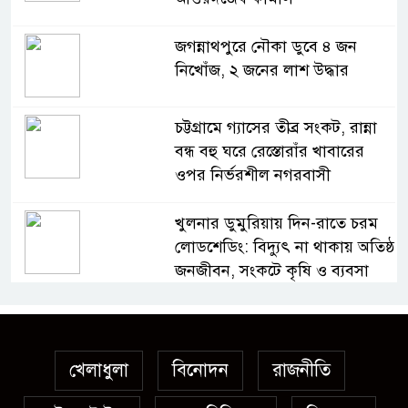
জগন্নাথপুরে নৌকা ডুবে ৪ জন
নিখোঁজ, ২ জনের লাশ উদ্ধার
চট্টগ্রামে গ্যাসের তীব্র সংকট, রান্না
বন্ধ বহু ঘরে রেস্তোরাঁর খাবারের
ওপর নির্ভরশীল নগরবাসী
খুলনার ডুমুরিয়ায় দিন-রাতে চরম
লোডশেডিং: বিদ্যুৎ না থাকায় অতিষ্ঠ
জনজীবন, সংকটে কৃষি ও ব্যবসা
অস্ত্র উদ্ধারে ডেভিড ইমনসহ ৫
সন্ত্রাসীর ১০ দিনের রিমান্ড চাইবে
পুলিশ
খেলাধুলা
বিনোদন
রাজনীতি