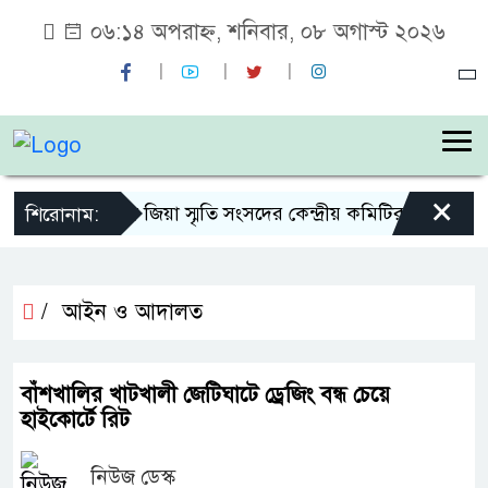
০৬:১৪ অপরাহ্ন, শনিবার, ০৮ অগাস্ট ২০২৬
×
শহীদ জিয়া স্মৃতি সংসদের কেন্দ্রীয় কমিটির সহ-সভাপতি
শিরোনাম:
/
আইন ও আদালত
বাঁশখালির খাটখালী জেটিঘাটে ড্রেজিং বন্ধ চেয়ে
হাইকোর্টে রিট
নিউজ ডেস্ক