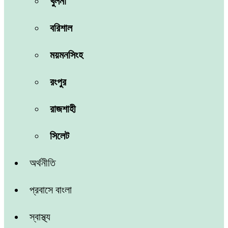
খুলনা
বরিশাল
ময়মনসিংহ
রংপুর
রাজশাহী
সিলেট
অর্থনীতি
প্রবাসে বাংলা
স্বাস্থ্য