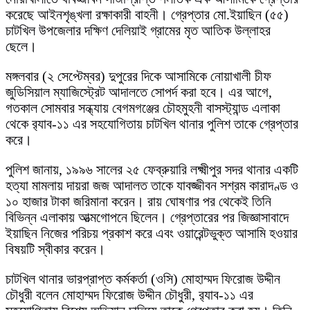
করেছে আইনশৃঙ্খলা রক্ষাকারী বাহনী। গ্রেপ্তার মো.ইয়াছিন (৫৫)
চাটখিল উপজেলার দক্ষিণ দেলিয়াই গ্রামের মৃত আতিক উল্লাহর
ছেলে।
মঙ্গলবার (২ সেপ্টেম্বর) দুপুরের দিকে আসামিকে নোয়াখালী চীফ
জুডিসিয়াল ম্যাজিস্ট্রেট আদালতে সোপর্দ করা হবে। এর আগে,
গতকাল সোমবার সন্ধ্যায় বেগমগঞ্জের চৌহমুহনী বাসস্ট্যান্ড এলাকা
থেকে র‍্যাব-১১ এর সহযোগিতায় চাটখিল থানার পুলিশ তাকে গ্রেপ্তার
করে।
পুলিশ জানায়, ১৯৯৬ সালের ২৫ ফেব্রুয়ারি লক্ষ্মীপুর সদর থানার একটি
হত্যা মামলায় দায়রা জজ আদালত তাকে যাবজ্জীবন সশ্রম কারাদণ্ড ও
১০ হাজার টাকা জরিমানা করেন। রায় ঘোষণার পর থেকেই তিনি
বিভিন্ন এলাকায় আত্মগোপনে ছিলেন। গ্রেপ্তারের পর জিজ্ঞাসাবাদে
ইয়াছিন নিজের পরিচয় প্রকাশ করে এবং ওয়ারেন্টভুক্ত আসামি হওয়ার
বিষয়টি স্বীকার করেন।
চাটখিল থানার ভারপ্রাপ্ত কর্মকর্তা (ওসি) মোহাম্মদ ফিরোজ উদ্দীন
চৌধুরী বলেন মোহাম্মদ ফিরোজ উদ্দীন চৌধুরী, র‍্যাব-১১ এর