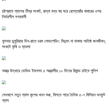
চট্টগ্রামে গ্যাসের তীব্র সংকট, রান্না বন্ধ বহু ঘরে রেস্তোরাঁর খাবারের ওপর
নির্ভরশীল নগরবাসী
খুলনার ডুমুরিয়ায় দিন-রাতে চরম লোডশেডিং: বিদ্যুৎ না থাকায় অতিষ্ঠ জনজীবন,
সংকটে কৃষি ও ব্যবসা
অস্ত্র উদ্ধারে ডেভিড ইমনসহ ৫ সন্ত্রাসীর ১০ দিনের রিমান্ড চাইবে পুলিশ
সেনবাগে নতুন গ্যাস কূপের খনন শুরু, মিলতে পারে দৈনিক ৫-৭ মিলিয়ন ঘনফুট
গ্যাস