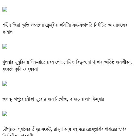
শহীদ জিয়া স্মৃতি সংসদের কেন্দ্রীয় কমিটির সহ-সভাপতি নির্বাচিত আওরঙ্গজেব
কামাল
খুলনার ডুমুরিয়ায় দিন-রাতে চরম লোডশেডিং: বিদ্যুৎ না থাকায় অতিষ্ঠ জনজীবন,
সংকটে কৃষি ও ব্যবসা
জগন্নাথপুরে নৌকা ডুবে ৪ জন নিখোঁজ, ২ জনের লাশ উদ্ধার
চট্টগ্রামে গ্যাসের তীব্র সংকট, রান্না বন্ধ বহু ঘরে রেস্তোরাঁর খাবারের ওপর