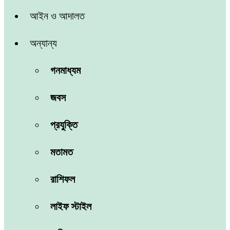
আইন ও আদালত
অন্যান্য
গনমাধ্যম
জবস
প্রযুক্তি
মতামত
রাশিফল
লাইফ স্টাইল