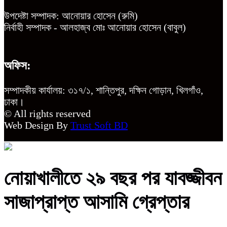
উপদেষ্টা সম্পাদক: আনোয়ার হোসেন (রুমি)
নির্বাহী সম্পাদক - আলহাজ্ব মোঃ আনোয়ার হোসেন (বাবুল)
অফিস:
সম্পাদকীয় কার্যালয়: ৩১৭/১, শান্তিপুর, দক্ষিন গোড়ান, খিলগাঁও,
ঢাকা।
© All rights reserved
Web Design By
Trust Soft BD
নোয়াখালীতে ২৯ বছর পর যাবজ্জীবন
সাজাপ্রাপ্ত আসামি গ্রেপ্তার