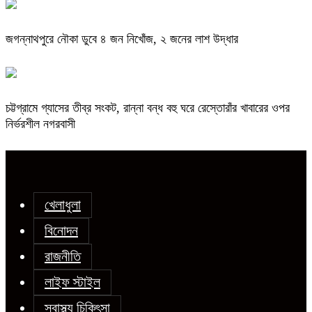
জগন্নাথপুরে নৌকা ডুবে ৪ জন নিখোঁজ, ২ জনের লাশ উদ্ধার
চট্টগ্রামে গ্যাসের তীব্র সংকট, রান্না বন্ধ বহু ঘরে রেস্তোরাঁর খাবারের ওপর
নির্ভরশীল নগরবাসী
খেলাধুলা
বিনোদন
রাজনীতি
লাইফ স্টাইল
স্বাস্থ্য চিকিৎসা