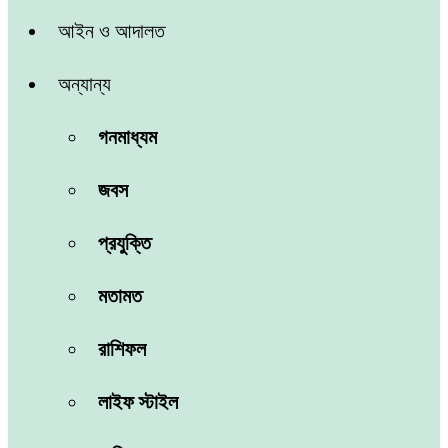
আইন ও আদালত
অন্যান্য
গনমাধ্যম
জবস
প্রযুক্তি
মতামত
রাশিফল
লাইফ স্টাইল