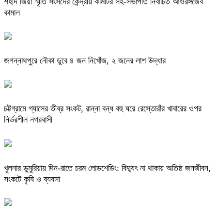
শহীদ জিয়া স্মৃতি সংসদের কেন্দ্রীয় কমিটির সহ-সভাপতি নির্বাচিত আওরঙ্গজেব
কামাল
জগন্নাথপুরে নৌকা ডুবে ৪ জন নিখোঁজ, ২ জনের লাশ উদ্ধার
চট্টগ্রামে গ্যাসের তীব্র সংকট, রান্না বন্ধ বহু ঘরে রেস্তোরাঁর খাবারের ওপর
নির্ভরশীল নগরবাসী
খুলনার ডুমুরিয়ায় দিন-রাতে চরম লোডশেডিং: বিদ্যুৎ না থাকায় অতিষ্ঠ জনজীবন,
সংকটে কৃষি ও ব্যবসা