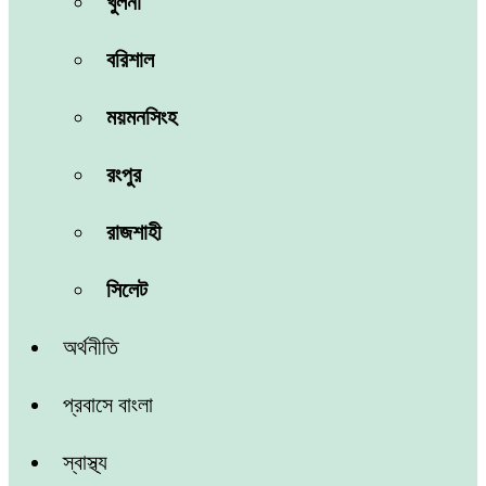
খুলনা
বরিশাল
ময়মনসিংহ
রংপুর
রাজশাহী
সিলেট
অর্থনীতি
প্রবাসে বাংলা
স্বাস্থ্য