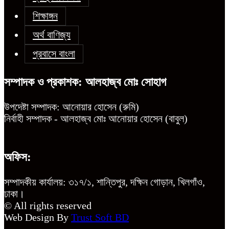
শিক্ষাঙ্গন
অর্থ বাণিজ্য
প্রবাসে বাংলা
সম্পাদক ও প্রকাশক: আলহাজ্ব মোঃ সোহাগ
উপদেষ্টা সম্পাদক: আনোয়ার হোসেন (রুমি)
নির্বাহী সম্পাদক - আলহাজ্ব মোঃ আনোয়ার হোসেন (বাবুল)
অফিস:
সম্পাদকীয় কার্যালয়: ৩১৭/১, শান্তিপুর, দক্ষিন গোড়ান, খিলগাঁও,
ঢাকা।
© All rights reserved
Web Design By
Trust Soft BD