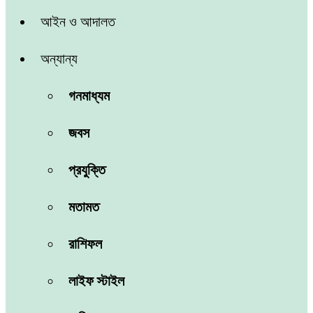
আইন ও আদালত
অন্যান্য
গনমাধ্যম
জবস
প্রযুক্তি
মতামত
রাশিফল
লাইফ স্টাইল