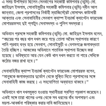
এ সময় উপস্থিত ছিলেন সেনবাগের সহকারী কমিশনার (ভূমি) মো.
জাহিদুল ইসলাম, সোনাইমুড়ীর সহকারী কমিশনার (ভূমি) দ্বীন আল
জান্নাত, জেলা প্রশাসনের নির্বাহী ম্যাজিস্ট্রেট মোসাম্মৎ কাউসারী
আক্তার এবং সেনাবাহিনীর সেনবাগ ক্যাম্প ইনচার্জ ক্যাপ্টেন ফারভেজ
মোশাররফসহ দুই প্লাটুন সেনাসদস্য ও পুলিশ সদস্যরা।
অভিযান প্রসঙ্গে সহকারী কমিশনার (ভূমি) মো. জাহিদুল ইসলাম বলেন,
“বছরের পর বছর খাল দখল করে গড়ে তোলা অবৈধ স্থাপনার কারণে
পানি প্রবাহ বন্ধ হয়ে সেনবাগ, সোনাইমুড়ী ও বেগমগঞ্জে জলাবদ্ধতা
তৈরি হচ্ছিল। আজকের অভিযানে শতাধিক স্থাপনা উচ্ছেদ করা
হয়েছে। ভবিষ্যতে আর যেন কেউ খাল দখল করতে না পারে সেদিকে
কঠোর নজর রাখা হবে।”
সেনাবাহিনীর ক্যাম্প ইনচার্জ ক্যাপ্টেন ফারভেজ মোশাররফ বলেন,
“মানুষকে জলাবদ্ধতার দুর্ভোগ থেকে মুক্তি দিতে প্রশাসনের সঙ্গে
সেনাবাহিনী কাজ করছে। এ সহযোগিতা অব্যাহত থাকবে।”
অভিযানে খাল দখলমুক্ত হওয়ায় স্থানীয়রা স্বস্তি প্রকাশ করেছেন।
একই সঙ্গে তারা খালের ওপর থেকে সব ধরনের বাঁধ অপসারণ এবং
ময়লা-আবর্জনা পরিষ্কার করার দাবি জানিয়েছেন।