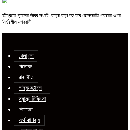
চট্টগ্রামে গ্যাসের তীব্র সংকট, রান্না বন্ধ বহু ঘরে রেস্তোরাঁর খাবারের ওপর
নির্ভরশীল নগরবাসী
খেলাধুলা
বিনোদন
রাজনীতি
লাইফ স্টাইল
স্বাস্থ্য চিকিৎসা
শিক্ষাঙ্গন
অর্থ বাণিজ্য