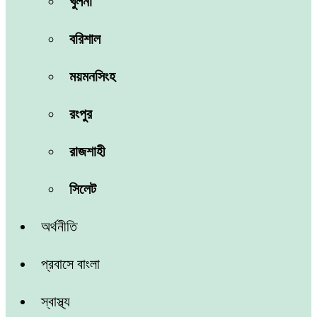
খুলনা
বরিশাল
ময়মনসিংহ
রংপুর
রাজশাহী
সিলেট
অর্থনীতি
প্রবাসে বাংলা
স্বাস্থ্য