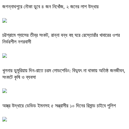
জগন্নাথপুরে নৌকা ডুবে ৪ জন নিখোঁজ, ২ জনের লাশ উদ্ধার
চট্টগ্রামে গ্যাসের তীব্র সংকট, রান্না বন্ধ বহু ঘরে রেস্তোরাঁর খাবারের ওপর
নির্ভরশীল নগরবাসী
খুলনার ডুমুরিয়ায় দিন-রাতে চরম লোডশেডিং: বিদ্যুৎ না থাকায় অতিষ্ঠ জনজীবন,
সংকটে কৃষি ও ব্যবসা
অস্ত্র উদ্ধারে ডেভিড ইমনসহ ৫ সন্ত্রাসীর ১০ দিনের রিমান্ড চাইবে পুলিশ