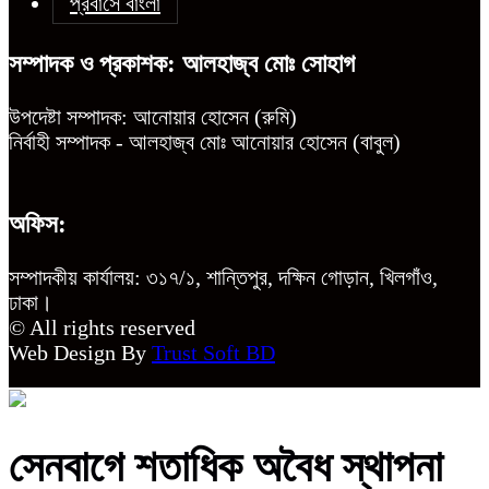
প্রবাসে বাংলা
সম্পাদক ও প্রকাশক: আলহাজ্ব মোঃ সোহাগ
উপদেষ্টা সম্পাদক: আনোয়ার হোসেন (রুমি)
নির্বাহী সম্পাদক - আলহাজ্ব মোঃ আনোয়ার হোসেন (বাবুল)
অফিস:
সম্পাদকীয় কার্যালয়: ৩১৭/১, শান্তিপুর, দক্ষিন গোড়ান, খিলগাঁও,
ঢাকা।
© All rights reserved
Web Design By
Trust Soft BD
সেনবাগে শতাধিক অবৈধ স্থাপনা