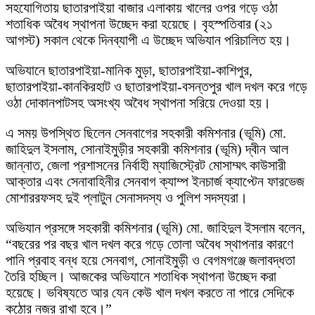
সহযোগিতায় ছাতারপাইয়া বাজার এলাকায় খালের ওপর গড়ে ওঠা
শতাধিক অবৈধ স্থাপনা উচ্ছেদ করা হয়েছে। বৃহস্পতিবার (২১
আগস্ট) সকাল থেকে দিনব্যাপী এ উচ্ছেদ অভিযান পরিচালিত হয়।
অভিযানে ছাতারপাইয়া-মানিক মুড়া, ছাতারপাইয়া-কাশিপুর,
ছাতারপাইয়া-কানকিরহাট ও ছাতারপাইয়া-বসন্তপুর খাল দখল করে গড়ে
ওঠা দোকানপাটসহ অসংখ্য অবৈধ স্থাপনা সরিয়ে দেওয়া হয়।
এ সময় উপস্থিত ছিলেন সেনবাগের সহকারী কমিশনার (ভূমি) মো.
জাহিদুল ইসলাম, সোনাইমুড়ীর সহকারী কমিশনার (ভূমি) দ্বীন আল
জান্নাত, জেলা প্রশাসনের নির্বাহী ম্যাজিস্ট্রেট মোসাম্মৎ কাউসারী
আক্তার এবং সেনাবাহিনীর সেনবাগ ক্যাম্প ইনচার্জ ক্যাপ্টেন ফারভেজ
মোশাররফসহ দুই প্লাটুন সেনাসদস্য ও পুলিশ সদস্যরা।
অভিযান প্রসঙ্গে সহকারী কমিশনার (ভূমি) মো. জাহিদুল ইসলাম বলেন,
“বছরের পর বছর খাল দখল করে গড়ে তোলা অবৈধ স্থাপনার কারণে
পানি প্রবাহ বন্ধ হয়ে সেনবাগ, সোনাইমুড়ী ও বেগমগঞ্জে জলাবদ্ধতা
তৈরি হচ্ছিল। আজকের অভিযানে শতাধিক স্থাপনা উচ্ছেদ করা
হয়েছে। ভবিষ্যতে আর যেন কেউ খাল দখল করতে না পারে সেদিকে
কঠোর নজর রাখা হবে।”