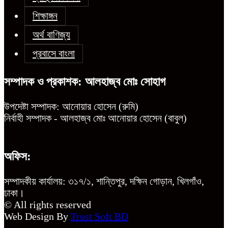
শিক্ষাঙ্গন
অর্থ বাণিজ্য
প্রবাসে বাংলা
সম্পাদক ও প্রকাশক: আলহাজ্ব মোঃ সোহাগ
উপদেষ্টা সম্পাদক: আনোয়ার হোসেন (রুমি)
নির্বাহী সম্পাদক - আলহাজ্ব মোঃ আনোয়ার হোসেন (বাবুল)
অফিস:
সম্পাদকীয় কার্যালয়: ৩১৭/১, শান্তিপুর, দক্ষিন গোড়ান, খিলগাঁও,
ঢাকা।
© All rights reserved
Web Design By
Trust Soft BD