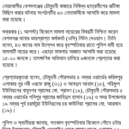
নোয়াখালীর বেগমগঞ্জের চৌমুহনী বাজারে নিষিদ্ধ ছাত্রলীগের ঝটিকা
মিছিল করার ঘটনায় সংগঠনটির ৬৩ নেতাকর্মিকে আসামি করে মামলা
করা হয়েছে।
শুক্রবার (১ আগস্ট) বিকেলে মামলা দায়েরের বিষয়টি নিশ্চিত করেন
বেগমগঞ্জ থানার ভারপ্রাপ্ত কর্মকর্তা (ওসি) লিটন দেওয়ান। তিনি
বলেন, ৪৩ জনের নাম উল্লেখ করে বৃহস্পতিবার রাতে পুলিশ বাদী হয়ে
মামলাটি দায়ের করে। এছাড়া মামলায় অজ্ঞাত আসামি করা হয়েছে
১৫-২০ জনকে। তাৎক্ষণিক অভিযান চালিয়ে ৬জনকে গ্রেপ্তার করা
হয়েছে।
গ্রেপ্তারকৃতরা হলেন, চৌমুহনী পৌরসভার ৪ নম্বর ওয়ার্ডের করিমপুর
এলাকার নুর নবী ওরফে রাজু (৩১) ও আবদুল আহাদ (১৮), শরিফুল
ইউনিয়নের বাবুনগর গ্রামের মো. শ্রাবণ (১৯), চৌমুহনী পৌরসভার ৫
নম্বর ওয়ার্ডের গনিপুর গ্রামের জাহিদুল হাসান (১৯) ও সদর উপজেলার
১৯ নম্বর পূর্ব চরমটুয়া ইউনিয়নের চর কাউনিয়া গ্রামের মো. আরমান
(১৯)।
পুলিশ ও স্থানীয়রা জানায়, গতকাল বৃহস্পতিবার বিকেলে পৌনে ৪টার