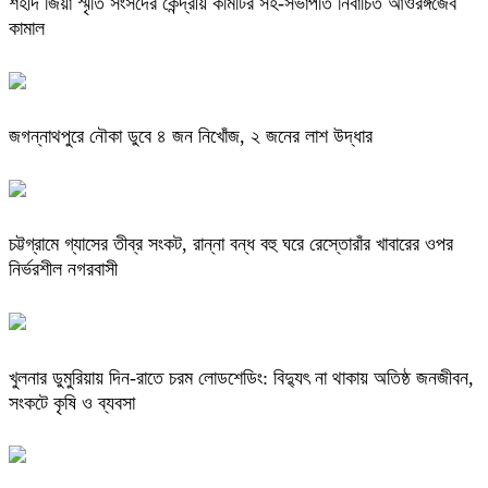
শহীদ জিয়া স্মৃতি সংসদের কেন্দ্রীয় কমিটির সহ-সভাপতি নির্বাচিত আওরঙ্গজেব
কামাল
জগন্নাথপুরে নৌকা ডুবে ৪ জন নিখোঁজ, ২ জনের লাশ উদ্ধার
চট্টগ্রামে গ্যাসের তীব্র সংকট, রান্না বন্ধ বহু ঘরে রেস্তোরাঁর খাবারের ওপর
নির্ভরশীল নগরবাসী
খুলনার ডুমুরিয়ায় দিন-রাতে চরম লোডশেডিং: বিদ্যুৎ না থাকায় অতিষ্ঠ জনজীবন,
সংকটে কৃষি ও ব্যবসা