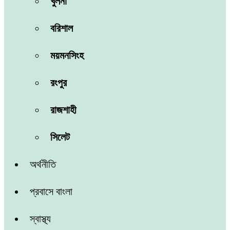
খুলনা
বরিশাল
ময়মনসিংহ
রংপুর
রাজশাহী
সিলেট
অর্থনীতি
প্রবাসে বাংলা
স্বাস্থ্য