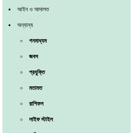
আইন ও আদালত
অন্যান্য
গনমাধ্যম
জবস
প্রযুক্তি
মতামত
রাশিফল
লাইফ স্টাইল