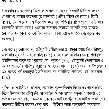
করা হয়েছে।
শুক্রবার (১ আগস্ট) বিকেলে মামলা দায়েরের বিষয়টি নিশ্চিত করেন
বেগমগঞ্জ থানার ভারপ্রাপ্ত কর্মকর্তা (ওসি) লিটন দেওয়ান। তিনি
বলেন, ৪৩ জনের নাম উল্লেখ করে বৃহস্পতিবার রাতে পুলিশ বাদী হয়ে
মামলাটি দায়ের করে। এছাড়া মামলায় অজ্ঞাত আসামি করা হয়েছে
১৫-২০ জনকে। তাৎক্ষণিক অভিযান চালিয়ে ৬জনকে গ্রেপ্তার করা
হয়েছে।
গ্রেপ্তারকৃতরা হলেন, চৌমুহনী পৌরসভার ৪ নম্বর ওয়ার্ডের করিমপুর
এলাকার নুর নবী ওরফে রাজু (৩১) ও আবদুল আহাদ (১৮), শরিফুল
ইউনিয়নের বাবুনগর গ্রামের মো. শ্রাবণ (১৯), চৌমুহনী পৌরসভার ৫
নম্বর ওয়ার্ডের গনিপুর গ্রামের জাহিদুল হাসান (১৯) ও সদর উপজেলার
১৯ নম্বর পূর্ব চরমটুয়া ইউনিয়নের চর কাউনিয়া গ্রামের মো. আরমান
(১৯)।
পুলিশ ও স্থানীয়রা জানায়, গতকাল বৃহস্পতিবার বিকেলে পৌনে ৪টার
দিকে উপজেলার চৌমুহনী রেললাইন থেকে হাসান সড়ক এলাকায় ২৫
থেকে ৩০ জন কিশোর–তরুণকে কয়েকটি ফেস্টুন ও একটি ছাত্রলীগের
ব্যানারে মিছিল করতে দেখা যায়। মিছিলে তারা অন্তর্বর্তী সরকারের