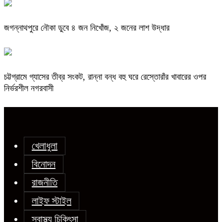
জগন্নাথপুরে নৌকা ডুবে ৪ জন নিখোঁজ, ২ জনের লাশ উদ্ধার
চট্টগ্রামে গ্যাসের তীব্র সংকট, রান্না বন্ধ বহু ঘরে রেস্তোরাঁর খাবারের ওপর
নির্ভরশীল নগরবাসী
খেলাধুলা
বিনোদন
রাজনীতি
লাইফ স্টাইল
স্বাস্থ্য চিকিৎসা