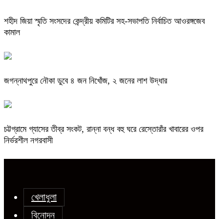
শহীদ জিয়া স্মৃতি সংসদের কেন্দ্রীয় কমিটির সহ-সভাপতি নির্বাচিত আওরঙ্গজেব
কামাল
জগন্নাথপুরে নৌকা ডুবে ৪ জন নিখোঁজ, ২ জনের লাশ উদ্ধার
চট্টগ্রামে গ্যাসের তীব্র সংকট, রান্না বন্ধ বহু ঘরে রেস্তোরাঁর খাবারের ওপর
নির্ভরশীল নগরবাসী
খেলাধুলা
বিনোদন