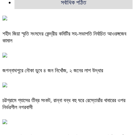
সর্বাধিক পঠিত
শহীদ জিয়া স্মৃতি সংসদের কেন্দ্রীয় কমিটির সহ-সভাপতি নির্বাচিত আওরঙ্গজেব
কামাল
জগন্নাথপুরে নৌকা ডুবে ৪ জন নিখোঁজ, ২ জনের লাশ উদ্ধার
চট্টগ্রামে গ্যাসের তীব্র সংকট, রান্না বন্ধ বহু ঘরে রেস্তোরাঁর খাবারের ওপর
নির্ভরশীল নগরবাসী