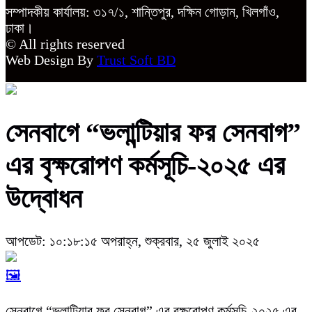
সম্পাদকীয় কার্যালয়: ৩১৭/১, শান্তিপুর, দক্ষিন গোড়ান, খিলগাঁও,
ঢাকা।
© All rights reserved
Web Design By
Trust Soft BD
সেনবাগে “ভলান্টিয়ার ফর সেনবাগ”
এর বৃক্ষরোপণ কর্মসূচি-২০২৫ এর
উদ্বোধন
আপডেট: ১০:১৮:১৫ অপরাহ্ন, শুক্রবার, ২৫ জুলাই ২০২৫
🖼️
সেনবাগে “ভলান্টিয়ার ফর সেনবাগ” এর বৃক্ষরোপণ কর্মসূচি-২০২৫ এর