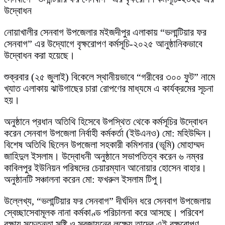
উদ্বোধন
নোয়াখালীর সেনবাগ উপজেলার মইজদীপুর এলাকায় “ভলান্টিয়ার ফর
সেনবাগ” এর উদ্যোগে বৃক্ষরোপণ কর্মসূচি-২০২৫ আনুষ্ঠানিকভাবে
উদ্বোধন করা হয়েছে।
শুক্রবার (২৫ জুলাই) বিকেলে স্থানীয়ভাবে “গরীবের ৩০০ ফুট” নামে
খ্যাত এলাকায় ঝাউগাছের চারা রোপণের মাধ্যমে এ কার্যক্রমের সূচনা
হয়।
অনুষ্ঠানে প্রধান অতিথি হিসেবে উপস্থিত থেকে কর্মসূচির উদ্বোধন
করেন সেনবাগ উপজেলা নির্বাহী কর্মকর্তা (ইউএনও) মো: মহিউদ্দিন।
বিশেষ অতিথি ছিলেন উপজেলা সহকারী কমিশনার (ভূমি) মোহাম্মদ
জাহিদুল ইসলাম। উদ্বোধনী অনুষ্ঠানে সভাপতিত্ব করেন ৬ নম্বর
কাবিলপুর ইউনিয়ন পরিষদের চেয়ারম্যান আনোয়ার হোসেন বাহার।
অনুষ্ঠানটি সঞ্চালনা করেন মো: ফখরুল ইসলাম টিপু।
উল্লেখ্য, “ভলান্টিয়ার ফর সেনবাগ” দীর্ঘদিন ধরে সেনবাগ উপজেলায়
স্বেচ্ছাসেবামূলক নানা কর্মকাণ্ড পরিচালনা করে আসছে। পরিবেশ
রক্ষায় সচেতনতা সৃষ্টি ও সবুজায়নের লক্ষ্যে তাদের এই বৃক্ষরোপণ