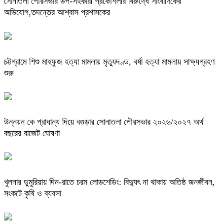
সোনাতলা পৌরসভার উপ-সহকারী প্রকৌশলীর বিরুদ্ধে সাংবাদিকের
অভিযোগ,তদন্তের আশ্বাস প্রশাসকের
চট্টগ্রামে শিশু মাহফুজ হত্যা মামলায় মৃত্যুদণ্ড, বর্ষা হত্যা মামলায় সাক্ষ্যগ্রহণ
শুরু
উন্নয়ন কে প্রাধান্য দিয়ে বগুড়ার সোনাতলা পৌরসভার ২০২৬/২০২৭ অর্থ
বছরের বাজেট ঘোষণা
খুলনার ডুমুরিয়ায় দিন-রাতে চরম লোডশেডিং: বিদ্যুৎ না থাকায় অতিষ্ঠ জনজীবন,
সংকটে কৃষি ও ব্যবসা