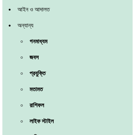
আইন ও আদালত
অন্যান্য
গনমাধ্যম
জবস
প্রযুক্তি
মতামত
রাশিফল
লাইফ স্টাইল