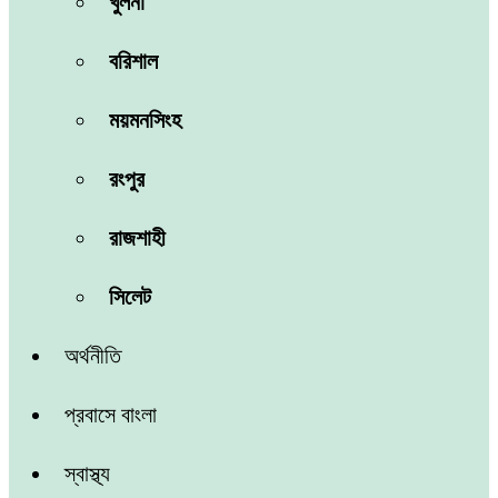
খুলনা
বরিশাল
ময়মনসিংহ
রংপুর
রাজশাহী
সিলেট
অর্থনীতি
প্রবাসে বাংলা
স্বাস্থ্য