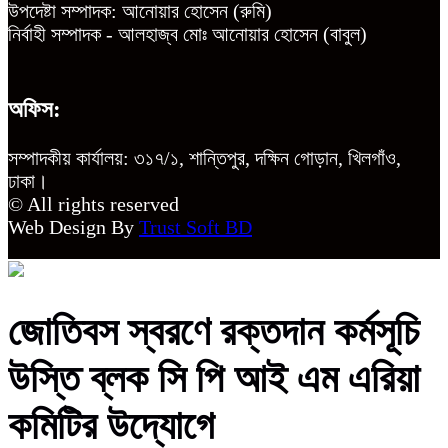
উপদেষ্টা সম্পাদক: আনোয়ার হোসেন (রুমি)
নির্বাহী সম্পাদক - আলহাজ্ব মোঃ আনোয়ার হোসেন (বাবুল)
অফিস:
সম্পাদকীয় কার্যালয়: ৩১৭/১, শান্তিপুর, দক্ষিন গোড়ান, খিলগাঁও,
ঢাকা।
© All rights reserved
Web Design By
Trust Soft BD
জোতিবস স্বরণে রক্তদান কর্মসূচি
উস্তি ব্লক সি পি আই এম এরিয়া
কমিটির উদ্যোগে