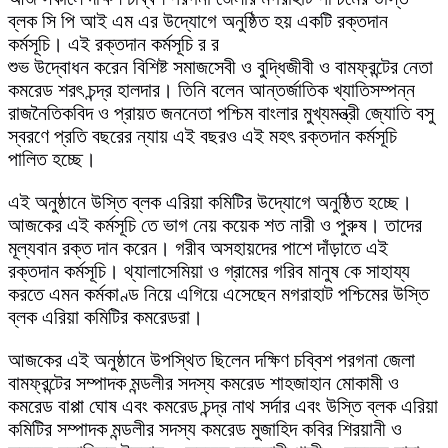
ব্লক সি পি আই এম এর উদ্যোগে অনুষ্ঠিত হয় একটি রক্তদান
কর্মসূচি। এই রক্তদান কর্মসূচি র র
শুভ উদ্বোধন করেন বিশিষ্ট সমাজসেবী ও বুদ্ধিজীবী ও বামফ্রন্টের নেতা
কমরেড শরৎ চন্দ্র হালদার। তিনি বলেন আন্তর্জাতিক খ্যাতিসম্পন্ন
রাজনৈতিকবিদ ও প্রায়ত জননেতা পশ্চিম বাংলার মুখ্যমন্ত্রী জ্যোতি বসু
স্বরণে প্রতি বছরের ন্যায় এই বছরও এই মহৎ রক্তদান কর্মসূচি
পালিত হচ্ছে।
এই অনুষ্ঠানে উস্তি ব্লক এরিয়া কমিটির উদ্যোগে অনুষ্ঠিত হচ্ছে।
আজকের এই কর্মসূচি তে ভাগ নেয় কয়েক শত নারী ও পুরুষ। তাদের
মূল্যবান রক্ত দান করেন। গরীব অসহায়দের পাশে দাঁড়াতে এই
রক্তদান কর্মসূচি। থ্যালাসেমিয়া ও গ্রামের গরিব মানুষ কে সাহায্য
করতে এমন কর্মকাণ্ড নিয়ে এগিয়ে এসেছেন মগরাহাট পশ্চিমের উস্তি
ব্লক এরিয়া কমিটির কমরেডরা।
আজকের এই অনুষ্ঠানে উপস্থিত ছিলেন দক্ষিণ চব্বিশ পরগনা জেলা
বামফ্রন্টের সম্পাদক মন্ডলীর সদস্য কমরেড শাহজাহান মোকামী ও
কমরেড বাপ্পা ঘোষ এবং কমরেড চন্দ্র নাথ সর্দার এবং উস্তি ব্লক এরিয়া
কমিটির সম্পাদক মন্ডলীর সদস্য কমরেড মুজাহিদ কবির শিরয়ানী ও