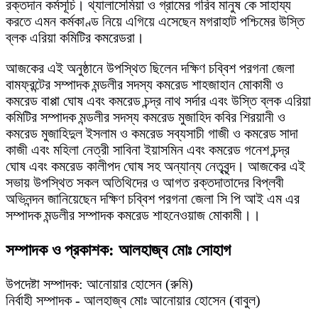
রক্তদান কর্মসূচি। থ্যালাসেমিয়া ও গ্রামের গরিব মানুষ কে সাহায্য
করতে এমন কর্মকাণ্ড নিয়ে এগিয়ে এসেছেন মগরাহাট পশ্চিমের উস্তি
ব্লক এরিয়া কমিটির কমরেডরা।
আজকের এই অনুষ্ঠানে উপস্থিত ছিলেন দক্ষিণ চব্বিশ পরগনা জেলা
বামফ্রন্টের সম্পাদক মন্ডলীর সদস্য কমরেড শাহজাহান মোকামী ও
কমরেড বাপ্পা ঘোষ এবং কমরেড চন্দ্র নাথ সর্দার এবং উস্তি ব্লক এরিয়া
কমিটির সম্পাদক মন্ডলীর সদস্য কমরেড মুজাহিদ কবির শিরয়ানী ও
কমরেড মুজাহিদুল ইসলাম ও কমরেড সব্যসাচী গাজী ও কমরেড সাদা
কাজী এবং মহিলা নেত্রী সাবিনা ইয়াসমিন এবং কমরেড গনেশ চন্দ্র
ঘোষ এবং কমরেড কালীপদ ঘোষ সহ অন্যান্য নেতৃবৃন্দ। আজকের এই
সভায় উপস্থিত সকল অতিথিদের ও আগত রক্তদাতাদের বিপ্লবী
অভিনন্দন জানিয়েছেন দক্ষিণ চব্বিশ পরগনা জেলা সি পি আই এম এর
সম্পাদক মন্ডলীর সম্পাদক কমরেড শাহনেওয়াজ মোকামী।।
সম্পাদক ও প্রকাশক: আলহাজ্ব মোঃ সোহাগ
উপদেষ্টা সম্পাদক: আনোয়ার হোসেন (রুমি)
নির্বাহী সম্পাদক - আলহাজ্ব মোঃ আনোয়ার হোসেন (বাবুল)