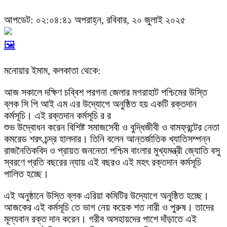
আপডেট: ০২:০৪:৪১ অপরাহ্ন, রবিবার, ২০ জুলাই ২০২৫
🖼️
মনোয়ার ইমাম, কলকাতা থেকে:
আজ সকালে দক্ষিণ চব্বিশ পরগনা জেলার মগরাহাট পশ্চিমের উস্তি
ব্লক সি পি আই এম এর উদ্যোগে অনুষ্ঠিত হয় একটি রক্তদান
কর্মসূচি। এই রক্তদান কর্মসূচি র র
শুভ উদ্বোধন করেন বিশিষ্ট সমাজসেবী ও বুদ্ধিজীবী ও বামফ্রন্টের নেতা
কমরেড শরৎ চন্দ্র হালদার। তিনি বলেন আন্তর্জাতিক খ্যাতিসম্পন্ন
রাজনৈতিকবিদ ও প্রায়ত জননেতা পশ্চিম বাংলার মুখ্যমন্ত্রী জ্যোতি বসু
স্বরণে প্রতি বছরের ন্যায় এই বছরও এই মহৎ রক্তদান কর্মসূচি
পালিত হচ্ছে।
এই অনুষ্ঠানে উস্তি ব্লক এরিয়া কমিটির উদ্যোগে অনুষ্ঠিত হচ্ছে।
আজকের এই কর্মসূচি তে ভাগ নেয় কয়েক শত নারী ও পুরুষ। তাদের
মূল্যবান রক্ত দান করেন। গরীব অসহায়দের পাশে দাঁড়াতে এই