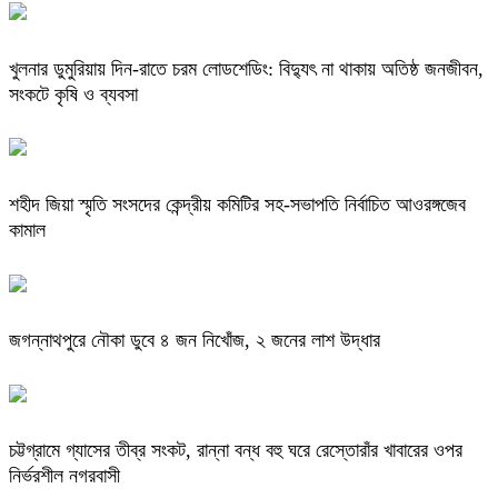
খুলনার ডুমুরিয়ায় দিন-রাতে চরম লোডশেডিং: বিদ্যুৎ না থাকায় অতিষ্ঠ জনজীবন,
সংকটে কৃষি ও ব্যবসা
শহীদ জিয়া স্মৃতি সংসদের কেন্দ্রীয় কমিটির সহ-সভাপতি নির্বাচিত আওরঙ্গজেব
কামাল
জগন্নাথপুরে নৌকা ডুবে ৪ জন নিখোঁজ, ২ জনের লাশ উদ্ধার
চট্টগ্রামে গ্যাসের তীব্র সংকট, রান্না বন্ধ বহু ঘরে রেস্তোরাঁর খাবারের ওপর
নির্ভরশীল নগরবাসী