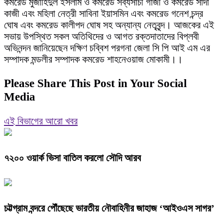
কমরেড মুজাহিদুল ইসলাম ও কমরেড সব্যসাচী গাজী ও কমরেড সাদা
কাজী এবং মহিলা নেত্রী সাবিনা ইয়াসমিন এবং কমরেড গনেশ চন্দ্র
ঘোষ এবং কমরেড কালীপদ ঘোষ সহ অন্যান্য নেতৃবৃন্দ। আজকের এই
সভায় উপস্থিত সকল অতিথিদের ও আগত রক্তদাতাদের বিপ্লবী
অভিনন্দন জানিয়েছেন দক্ষিণ চব্বিশ পরগনা জেলা সি পি আই এম এর
সম্পাদক মন্ডলীর সম্পাদক কমরেড শাহনেওয়াজ মোকামী।।
Please Share This Post in Your Social
Media
এই বিভাগের আরো খবর
৭২০০ ওয়ার্ক ভিসা বাতিল করলো সৌদি আরব
চট্টগ্রাম বন্দরে পৌঁছেছে ভারতীয় নৌবাহিনীর জাহাজ ‘আইওএস সাগর’