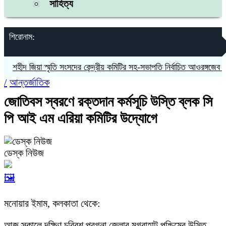
সাহিত্য
শিরোনাম:
হীদ জিয়া স্মৃতি সংসদের কেন্দ্রীয় কমিটির সহ-সভাপতি নির্বাচিত আওরঙ্গজেব কামাল
/
আন্তর্জাতিক
জোতিবস স্বরণে রক্তদান কর্মসূচি উস্তি ব্লক সি
পি আই এম এরিয়া কমিটির উদ্যোগে
ডেস্ক নিউজ
🖼️
মনোয়ার ইমাম, কলকাতা থেকে:
আজ সকালে দক্ষিণ চব্বিশ পরগনা জেলার মগরাহাট পশ্চিমের উস্তি