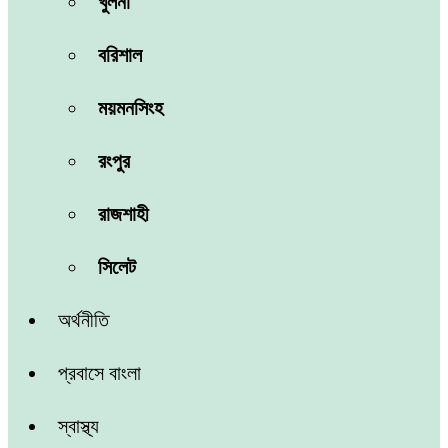
খুলনা
বরিশাল
ময়মনসিংহ
রংপুর
রাজশাহী
সিলেট
অর্থনীতি
প্রবাসে বাংলা
স্বাস্থ্য