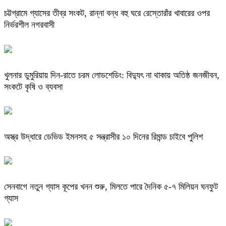
চট্টগ্রামে গ্যাসের তীব্র সংকট, রান্না বন্ধ বহু ঘরে রেস্তোরাঁর খাবারের ওপর
নির্ভরশীল নগরবাসী
খুলনার ডুমুরিয়ায় দিন-রাতে চরম লোডশেডিং: বিদ্যুৎ না থাকায় অতিষ্ঠ জনজীবন,
সংকটে কৃষি ও ব্যবসা
অস্ত্র উদ্ধারে ডেভিড ইমনসহ ৫ সন্ত্রাসীর ১০ দিনের রিমান্ড চাইবে পুলিশ
সেনবাগে নতুন গ্যাস কূপের খনন শুরু, মিলতে পারে দৈনিক ৫-৭ মিলিয়ন ঘনফুট
গ্যাস