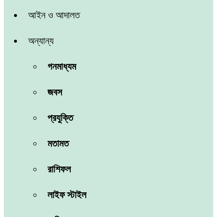
আইন ও আদালত
অন্যান্য
গনমাধ্যম
জবস
প্রযুক্তি
মতামত
রাশিফল
লাইফ স্টাইল