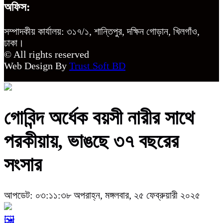
অফিস:
সম্পাদকীয় কার্যালয়: ৩১৭/১, শান্তিপুর, দক্ষিন গোড়ান, খিলগাঁও,
ঢাকা।
© All rights reserved
Web Design By
Trust Soft BD
গোবিন্দ অর্ধেক বয়সী নারীর সাথে
পরকীয়ায়, ভাঙছে ৩৭ বছরের
সংসার
আপডেট: ০৩:১১:৩৮ অপরাহ্ন, মঙ্গলবার, ২৫ ফেব্রুয়ারী ২০২৫
🖼️