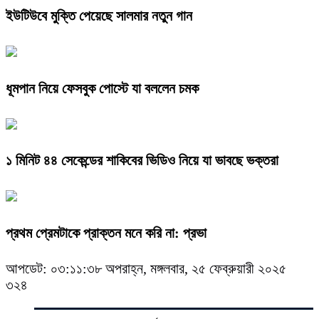
ইউটিউবে মুক্তি পেয়েছে সালমার নতুন গান
ধূমপান নিয়ে ফেসবুক পোস্টে যা বললেন চমক
১ মিনিট ৪৪ সেকেন্ডের শাকিবের ভিডিও নিয়ে যা ভাবছে ভক্তরা
প্রথম প্রেমটাকে প্রাক্তন মনে করি না: প্রভা
আপডেট: ০৩:১১:৩৮ অপরাহ্ন, মঙ্গলবার, ২৫ ফেব্রুয়ারী ২০২৫
৩২৪