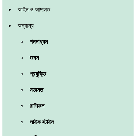
আইন ও আদালত
অন্যান্য
গনমাধ্যম
জবস
প্রযুক্তি
মতামত
রাশিফল
লাইফ স্টাইল