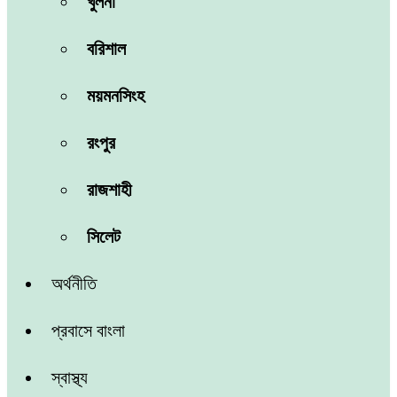
খুলনা
বরিশাল
ময়মনসিংহ
রংপুর
রাজশাহী
সিলেট
অর্থনীতি
প্রবাসে বাংলা
স্বাস্থ্য