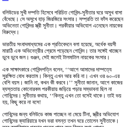
বলিউডের সুখী দম্পতি হিসেবে পরিচিত গোবিন্দ-সুনীতার ঘরে অসুখ বাসা
বেঁধেছে। সে অসুখে হাড় জিরজিরে সংসার। সম্প্রতি তা ফাঁস করেছেন
অভিনেতা গোবিন্দর স্ত্রী সুনীতা। পরকীয়ার অভিযোগ এনেছেন নায়কের
বিরুদ্ধে।
ভারতীয় সংবাদমাধ্যমের এক প্রতিবেদনে বলা হয়েছে, অর্ধেক বয়সী
মারাঠি এক অভিনেত্রীর প্রেমে পড়েছেন গোবিন্দ। তার সঙ্গেই খাচ্ছেন
ডুবে ডুবে জল। গুঞ্জন, সেই জলেই টালমাটাল নায়কের সংসার।
এক সাক্ষাৎকারে গোবিন্দপত্নি বলেন, ‘‘আগে আমাদের দাম্পত্যে
সুরক্ষিত বোধ করতাম। কিন্তু এখন আর করি না। এখন ওর ৬০-এর
বেশি বয়স। জানি না, কখন কী করবে।’’ সুনীতা জানান, আগে কাজের
ব্যস্ততায় কোনোরকম পরকীয়ায় জড়িয়ে পড়ার সম্ভাবনা ছিল না
গোবিন্দের। সুনীতার কথায়, ‘‘কিন্তু এখন তো বসেই থাকে। তাই ভয়
হয়, কিছু করে না বসে!
গোবিন্দের জন্য বলিউডে কাজ পাচ্ছেন না মেয়ে টিনা, স্ত্রীর অভিযোগ
গোবিন্দের ক্যারিয়ারে যখন ভরা বসন্ত তখন ঘরে তোলেন সুনীতাকে।