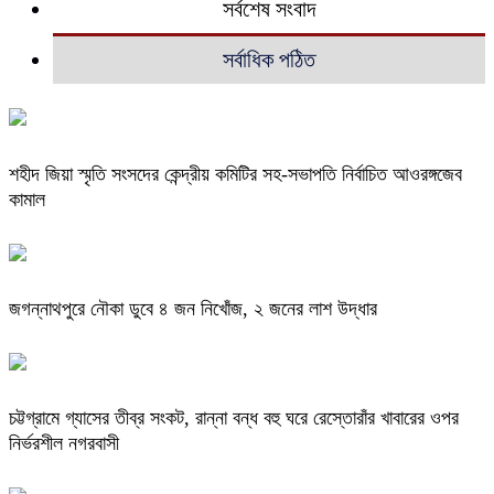
সর্বশেষ সংবাদ
সর্বাধিক পঠিত
শহীদ জিয়া স্মৃতি সংসদের কেন্দ্রীয় কমিটির সহ-সভাপতি নির্বাচিত আওরঙ্গজেব
কামাল
জগন্নাথপুরে নৌকা ডুবে ৪ জন নিখোঁজ, ২ জনের লাশ উদ্ধার
চট্টগ্রামে গ্যাসের তীব্র সংকট, রান্না বন্ধ বহু ঘরে রেস্তোরাঁর খাবারের ওপর
নির্ভরশীল নগরবাসী