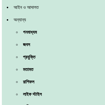
আইন ও আদালত
অন্যান্য
গনমাধ্যম
জবস
প্রযুক্তি
মতামত
রাশিফল
লাইফ স্টাইল