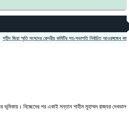
িয়া স্মৃতি সংসদের কেন্দ্রীয় কমিটির সহ-সভাপতি নির্বাচিত আওরঙ্গজেব কামাল
জগন
র ভূমিকায়। বিচ্ছেদের পর একাই সন্তান শাহীম মুহাম্মদ রাজ্যর দেখভাল