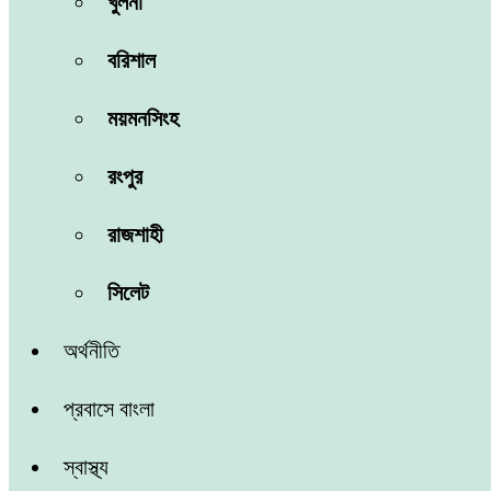
খুলনা
বরিশাল
ময়মনসিংহ
রংপুর
রাজশাহী
সিলেট
অর্থনীতি
প্রবাসে বাংলা
স্বাস্থ্য