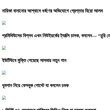
নায়িকা বানানোর আশ্বাসে ধর্ষণের অভিযোগে গ্রেপ্তার হিরো আলম
প্রমিথিউসের বিপ্লব এখন নিউইয়র্কের ট্যাক্সি চালক, বললেন— “চুরি 
ইউটিউবে মুক্তি পেয়েছে সালমার নতুন গান
ধূমপান নিয়ে ফেসবুক পোস্টে যা বললেন চমক