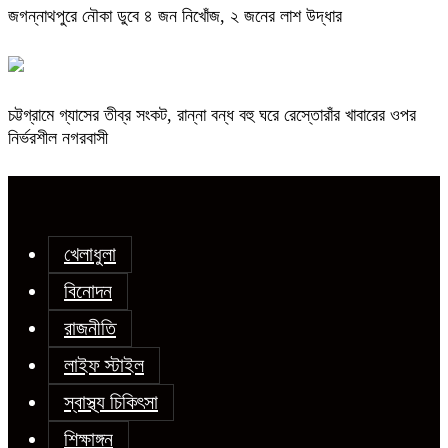
জগন্নাথপুরে নৌকা ডুবে ৪ জন নিখোঁজ, ২ জনের লাশ উদ্ধার
চট্টগ্রামে গ্যাসের তীব্র সংকট, রান্না বন্ধ বহু ঘরে রেস্তোরাঁর খাবারের ওপর
নির্ভরশীল নগরবাসী
খেলাধুলা
বিনোদন
রাজনীতি
লাইফ স্টাইল
স্বাস্থ্য চিকিৎসা
শিক্ষাঙ্গন