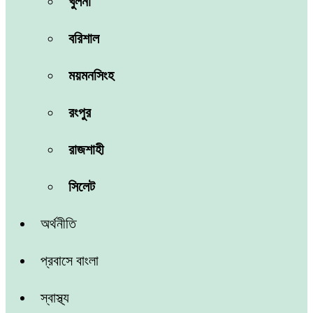
খুলনা
বরিশাল
ময়মনসিংহ
রংপুর
রাজশাহী
সিলেট
অর্থনীতি
প্রবাসে বাংলা
স্বাস্থ্য