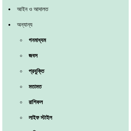
আইন ও আদালত
অন্যান্য
গনমাধ্যম
জবস
প্রযুক্তি
মতামত
রাশিফল
লাইফ স্টাইল