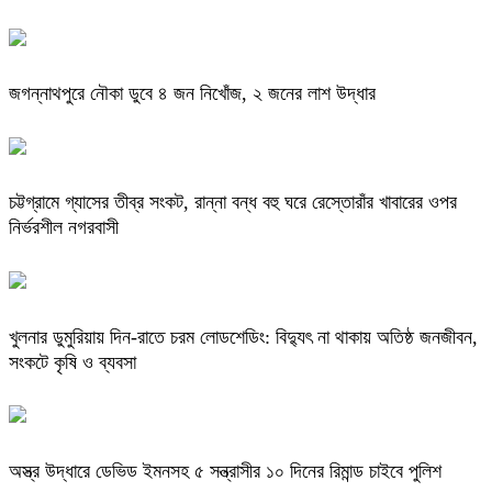
জগন্নাথপুরে নৌকা ডুবে ৪ জন নিখোঁজ, ২ জনের লাশ উদ্ধার
চট্টগ্রামে গ্যাসের তীব্র সংকট, রান্না বন্ধ বহু ঘরে রেস্তোরাঁর খাবারের ওপর
নির্ভরশীল নগরবাসী
খুলনার ডুমুরিয়ায় দিন-রাতে চরম লোডশেডিং: বিদ্যুৎ না থাকায় অতিষ্ঠ জনজীবন,
সংকটে কৃষি ও ব্যবসা
অস্ত্র উদ্ধারে ডেভিড ইমনসহ ৫ সন্ত্রাসীর ১০ দিনের রিমান্ড চাইবে পুলিশ