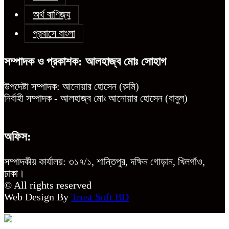
অর্থ বাণিজ্য
প্রবাসে বাংলা
সম্পাদক ও প্রকাশক: আলহাজ্ব মোঃ সোহাগ
উপদেষ্টা সম্পাদক: আনোয়ার হোসেন (রুমি)
নির্বাহী সম্পাদক - আলহাজ্ব মোঃ আনোয়ার হোসেন (বাবুল)
অফিস:
সম্পাদকীয় কার্যালয়: ৩১৭/১, শান্তিপুর, দক্ষিন গোড়ান, খিলগাঁও,
ঢাকা।
© All rights reserved
Web Design By
Trust Soft BD