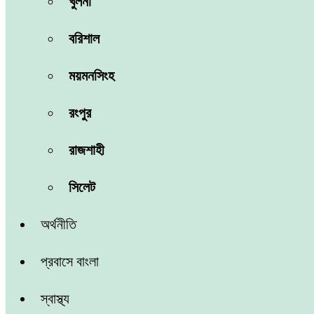
খুলনা
বরিশাল
ময়মনসিংহ
রংপুর
রাজশাহী
সিলেট
অর্থনীতি
প্রবাসে বাংলা
স্বাস্থ্য