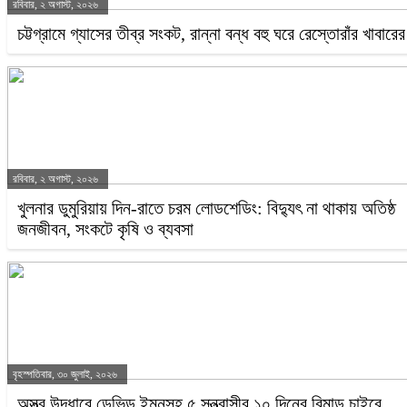
রবিবার, ২ অগাস্ট, ২০২৬
চট্টগ্রামে গ্যাসের তীব্র সংকট, রান্না বন্ধ বহু ঘরে রেস্তোরাঁর খাবার
রবিবার, ২ অগাস্ট, ২০২৬
খুলনার ডুমুরিয়ায় দিন-রাতে চরম লোডশেডিং: বিদ্যুৎ না থাকায় অতিষ্ঠ
জনজীবন, সংকটে কৃষি ও ব্যবসা
বৃহস্পতিবার, ৩০ জুলাই, ২০২৬
অস্ত্র উদ্ধারে ডেভিড ইমনসহ ৫ সন্ত্রাসীর ১০ দিনের রিমান্ড চাইবে