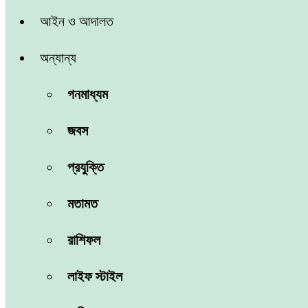
আইন ও আদালত
অন্যান্য
গনমাধ্যম
জবস
প্রযুক্তি
মতামত
রাশিফল
লাইফ স্টাইল