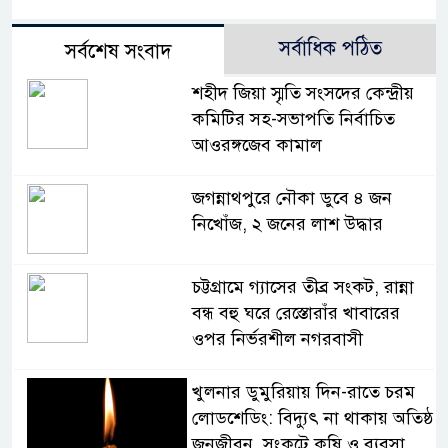
সর্বাধিক পঠিত
সর্বশেষ সংবাদ
শহীদ জিয়া স্মৃতি সংসদের কেন্দ্রীয়
কমিটির সহ-সভাপতি নির্বাচিত
আওরঙ্গজেব কামাল
জগন্নাথপুরে নৌকা ডুবে ৪ জন
নিখোঁজ, ২ জনের লাশ উদ্ধার
চট্টগ্রামে গ্যাসের তীব্র সংকট, রান্না
বন্ধ বহু ঘরে রেস্তোরাঁর খাবারের
ওপর নির্ভরশীল নগরবাসী
খুলনার ডুমুরিয়ায় দিন-রাতে চরম
লোডশেডিং: বিদ্যুৎ না থাকায় অতিষ্ঠ
জনজীবন, সংকটে কৃষি ও ব্যবসা