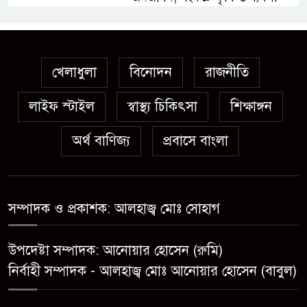
অস্ত্র উদ্ধারে ডেভিড ইমনসহ ৫
সন্ত্রাসীর ১০ দিনের রিমান্ড চাইবে
পুলিশ
খেলাধুলা
বিনোদন
রাজনীতি
লাইফ স্টাইল
স্বাস্থ্য চিকিৎসা
সেনবাগে নতুন গ্যাস কূপের খনন
শিক্ষাঙ্গন
শুরু, মিলতে পারে দৈনিক ৫-৭
অর্থ বাণিজ্য
প্রবাসে বাংলা
মিলিয়ন ঘনফুট গ্যাস
মেয়েকে ধর্ষণের অভিযোগে সেনবাগে
বাবা গ্রেপ্তার
সম্পাদক ও প্রকাশক: আলহাজ্ব মোঃ সোহাগ
সোনাতলা পৌরসভার উপ-সহকারী
উপদেষ্টা সম্পাদক: আনোয়ার হোসেন (রুমি)
প্রকৌশলীর বিরুদ্ধে সাংবাদিকের
নির্বাহী সম্পাদক - আলহাজ্ব মোঃ আনোয়ার হোসেন (বাবুল)
অভিযোগ,তদন্তের আশ্বাস প্রশাসকের