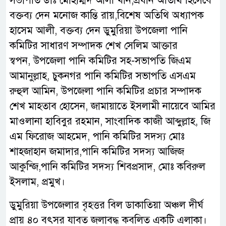
‌সভাপতি ডাঃ মোহাম্মদ আলী খান,প্রধান অতিথি হিসেবে
বক্তব্য দেন মনোজ কান্তি রায়,‌‌বিশেষ অতিথি অধ্যাপক
হাসেম আলী, বক্তব্য দেন ডুমুরিয়া উপজেলা পানি
কমিটির সাধারণ সম্পাদক শেখ সেলিম আক্তার
স্বপন, উপজেলা পানি কমিটির সহ-সভাপতি জি‌এম
আমানুল্লাহ, চুকনগর পানি কমিটির সভাপতি এসএম
রুহুল আমিন, উপজেলা পানি কমিটির প্রচার সম্পাদক
শেখ মাহতাব হোসেন, জামায়াতে ইসলামী নায়েবে আমির
মাওলানা হাবিবুর রহমান, সাংবাদিক কাজী আব্দুল্লাহ, জি
এম ফিরোজ আহমেদ, পানি কমিটির সদস্য মোঃ
শাহজাহান জমাদার,পানি কমিটির সদস্য আজিজ‌
আকুন্জি,পানি কমিটির সদস্য শিবপ্রসাদ, মোঃ কবিরুল
ইসলাম, প্রমুখ।
ডুমুরিয়া উপজেলার বৃহত্তর বিল ডাকাতিয়া অঞ্চল দীর্ঘ
প্রায় ৪০ বৎসর যাবত জলাবদ্ধ কবলিত একটি এলাকা।