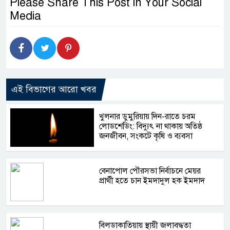
Please Share This Post in Your Social
Media
এই বিভাগের আরো খবর
খুলনার ডুমুরিয়ায় দিন-রাতে চরম
লোডশেডিং: বিদ্যুৎ না থাকায় অতিষ্ঠ
জনজীবন, সংকটে কৃষি ও ব্যবসা
বেনাপোল পৌরসভা নির্বাচনে মেয়র
প্রার্থী হতে চান ইমদাদুল হক ইমদাদ
বিলডাকাতিয়ায় স্থায়ী জলাবদ্ধতা