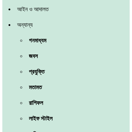
আইন ও আদালত
অন্যান্য
গনমাধ্যম
জবস
প্রযুক্তি
মতামত
রাশিফল
লাইফ স্টাইল