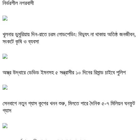
নির্ভরশীল নগরবাসী
খুলনার ডুমুরিয়ায় দিন-রাতে চরম লোডশেডিং: বিদ্যুৎ না থাকায় অতিষ্ঠ জনজীবন,
সংকটে কৃষি ও ব্যবসা
অস্ত্র উদ্ধারে ডেভিড ইমনসহ ৫ সন্ত্রাসীর ১০ দিনের রিমান্ড চাইবে পুলিশ
সেনবাগে নতুন গ্যাস কূপের খনন শুরু, মিলতে পারে দৈনিক ৫-৭ মিলিয়ন ঘনফুট
গ্যাস