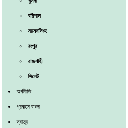
খুলনা
বরিশাল
ময়মনসিংহ
রংপুর
রাজশাহী
সিলেট
অর্থনীতি
প্রবাসে বাংলা
স্বাস্থ্য