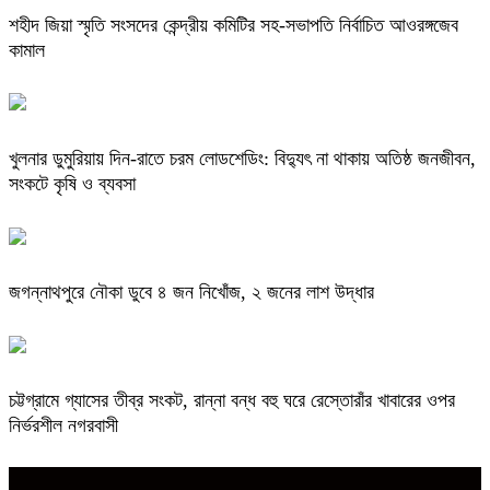
শহীদ জিয়া স্মৃতি সংসদের কেন্দ্রীয় কমিটির সহ-সভাপতি নির্বাচিত আওরঙ্গজেব
কামাল
খুলনার ডুমুরিয়ায় দিন-রাতে চরম লোডশেডিং: বিদ্যুৎ না থাকায় অতিষ্ঠ জনজীবন,
সংকটে কৃষি ও ব্যবসা
জগন্নাথপুরে নৌকা ডুবে ৪ জন নিখোঁজ, ২ জনের লাশ উদ্ধার
চট্টগ্রামে গ্যাসের তীব্র সংকট, রান্না বন্ধ বহু ঘরে রেস্তোরাঁর খাবারের ওপর
নির্ভরশীল নগরবাসী