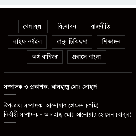
অস্ত্র উদ্ধারে ডেভিড ইমনসহ ৫
সন্ত্রাসীর ১০ দিনের রিমান্ড চাইবে
পুলিশ
খেলাধুলা
বিনোদন
রাজনীতি
লাইফ স্টাইল
স্বাস্থ্য চিকিৎসা
সেনবাগে নতুন গ্যাস কূপের খনন
শিক্ষাঙ্গন
শুরু, মিলতে পারে দৈনিক ৫-৭
অর্থ বাণিজ্য
প্রবাসে বাংলা
মিলিয়ন ঘনফুট গ্যাস
মেয়েকে ধর্ষণের অভিযোগে সেনবাগে
বাবা গ্রেপ্তার
সম্পাদক ও প্রকাশক: আলহাজ্ব মোঃ সোহাগ
সোনাতলা পৌরসভার উপ-সহকারী
উপদেষ্টা সম্পাদক: আনোয়ার হোসেন (রুমি)
প্রকৌশলীর বিরুদ্ধে সাংবাদিকের
নির্বাহী সম্পাদক - আলহাজ্ব মোঃ আনোয়ার হোসেন (বাবুল)
অভিযোগ,তদন্তের আশ্বাস প্রশাসকের
চট্টগ্রামে শিশু মাহফুজ হত্যা মামলায়