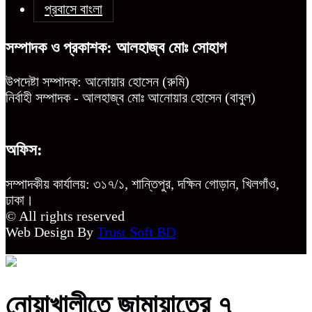
প্রবাসে বাংলা
সম্পাদক ও প্রকাশক: আলহাজ্ব মোঃ সোহাগ
উপদেষ্টা সম্পাদক: আনোয়ার হোসেন (রুমি)
নির্বাহী সম্পাদক - আলহাজ্ব মোঃ আনোয়ার হোসেন (বাবুল)
অফিস:
সম্পাদকীয় কার্যালয়: ৩১৭/১, শান্তিপুর, দক্ষিন গোড়ান, খিলগাঁও,
ঢাকা।
© All rights reserved
Web Design By
Trust Soft BD
নোয়াখালীতে জামায়াতের ৭