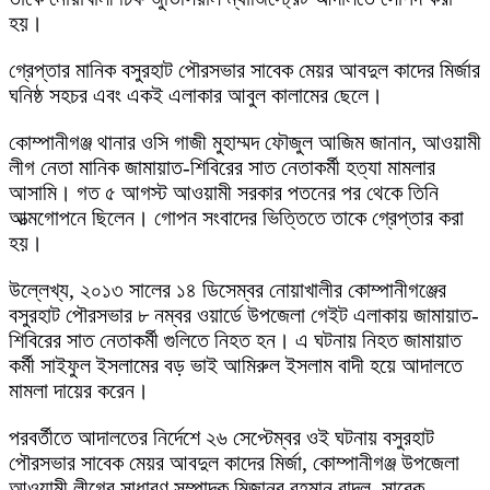
হয়।
গ্রেপ্তার মানিক বসুরহাট পৌরসভার সাবেক মেয়র আবদুল কাদের মির্জার
ঘনিষ্ঠ সহচর এবং একই এলাকার আবুল কালামের ছেলে।
কোম্পানীগঞ্জ থানার ওসি গাজী মুহাম্মদ ফৌজুল আজিম জানান, আওয়ামী
লীগ নেতা মানিক জামায়াত-শিবিরের সাত নেতাকর্মী হত্যা মামলার
আসামি। গত ৫ আগস্ট আওয়ামী সরকার পতনের পর থেকে তিনি
আত্মগোপনে ছিলেন। গোপন সংবাদের ভিত্তিতে তাকে গ্রেপ্তার করা
হয়।
উল্লেখ্য, ২০১৩ সালের ১৪ ডিসেম্বর নোয়াখালীর কোম্পানীগঞ্জের
বসুরহাট পৌরসভার ৮ নম্বর ওয়ার্ডে উপজেলা গেইট এলাকায় জামায়াত-
শিবিরের সাত নেতাকর্মী গুলিতে নিহত হন। এ ঘটনায় নিহত জামায়াত
কর্মী সাইফুল ইসলামের বড় ভাই আমিরুল ইসলাম বাদী হয়ে আদালতে
মামলা দায়ের করেন।
পরবর্তীতে আদালতের নির্দেশে ২৬ সেপ্টেম্বর ওই ঘটনায় বসুরহাট
পৌরসভার সাবেক মেয়র আবদুল কাদের মির্জা, কোম্পানীগঞ্জ উপজেলা
আওয়ামী লীগের সাধারণ সম্পাদক মিজানুর রহমান বাদল, সাবেক