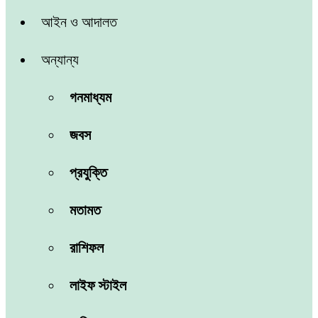
আইন ও আদালত
অন্যান্য
গনমাধ্যম
জবস
প্রযুক্তি
মতামত
রাশিফল
লাইফ স্টাইল