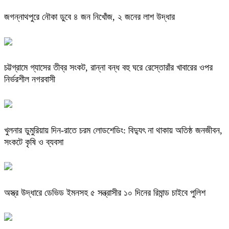
জগন্নাথপুরে নৌকা ডুবে ৪ জন নিখোঁজ, ২ জনের লাশ উদ্ধার
চট্টগ্রামে গ্যাসের তীব্র সংকট, রান্না বন্ধ বহু ঘরে রেস্তোরাঁর খাবারের ওপর
নির্ভরশীল নগরবাসী
খুলনার ডুমুরিয়ায় দিন-রাতে চরম লোডশেডিং: বিদ্যুৎ না থাকায় অতিষ্ঠ জনজীবন,
সংকটে কৃষি ও ব্যবসা
অস্ত্র উদ্ধারে ডেভিড ইমনসহ ৫ সন্ত্রাসীর ১০ দিনের রিমান্ড চাইবে পুলিশ