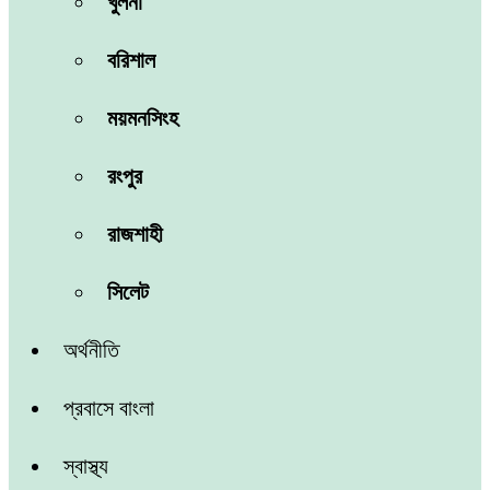
খুলনা
বরিশাল
ময়মনসিংহ
রংপুর
রাজশাহী
সিলেট
অর্থনীতি
প্রবাসে বাংলা
স্বাস্থ্য