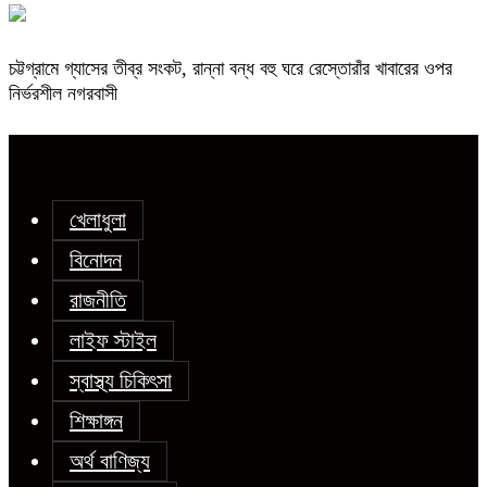
চট্টগ্রামে গ্যাসের তীব্র সংকট, রান্না বন্ধ বহু ঘরে রেস্তোরাঁর খাবারের ওপর
নির্ভরশীল নগরবাসী
খেলাধুলা
বিনোদন
রাজনীতি
লাইফ স্টাইল
স্বাস্থ্য চিকিৎসা
শিক্ষাঙ্গন
অর্থ বাণিজ্য