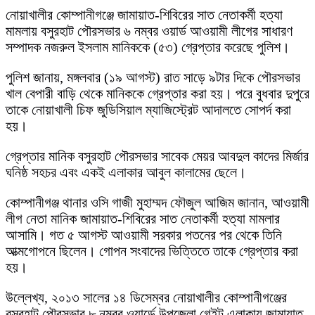
নোয়াখালীর কোম্পানীগঞ্জে জামায়াত-শিবিরের সাত নেতাকর্মী হত্যা
মামলায় বসুরহাট পৌরসভার ৬ নম্বর ওয়ার্ড আওয়ামী লীগের সাধারণ
সম্পাদক নজরুল ইসলাম মানিককে (৫৩) গ্রেপ্তার করেছে পুলিশ।
পুলিশ জানায়, মঙ্গলবার (১৯ আগস্ট) রাত সাড়ে ৯টার দিকে পৌরসভার
খাল বেপারী বাড়ি থেকে মানিককে গ্রেপ্তার করা হয়। পরে বুধবার দুপুরে
তাকে নোয়াখালী চিফ জুডিসিয়াল ম্যাজিস্ট্রেট আদালতে সোপর্দ করা
হয়।
গ্রেপ্তার মানিক বসুরহাট পৌরসভার সাবেক মেয়র আবদুল কাদের মির্জার
ঘনিষ্ঠ সহচর এবং একই এলাকার আবুল কালামের ছেলে।
কোম্পানীগঞ্জ থানার ওসি গাজী মুহাম্মদ ফৌজুল আজিম জানান, আওয়ামী
লীগ নেতা মানিক জামায়াত-শিবিরের সাত নেতাকর্মী হত্যা মামলার
আসামি। গত ৫ আগস্ট আওয়ামী সরকার পতনের পর থেকে তিনি
আত্মগোপনে ছিলেন। গোপন সংবাদের ভিত্তিতে তাকে গ্রেপ্তার করা
হয়।
উল্লেখ্য, ২০১৩ সালের ১৪ ডিসেম্বর নোয়াখালীর কোম্পানীগঞ্জের
বসুরহাট পৌরসভার ৮ নম্বর ওয়ার্ডে উপজেলা গেইট এলাকায় জামায়াত-