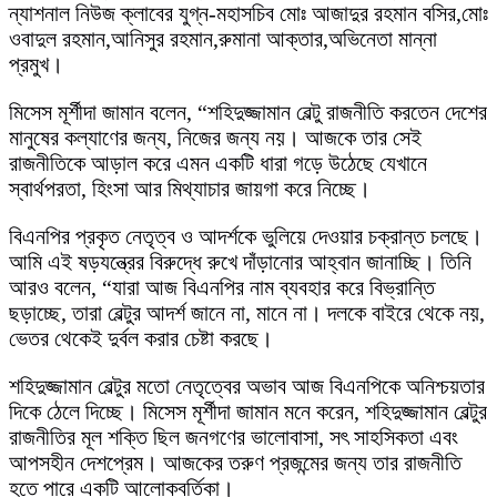
ন্যাশনাল নিউজ ক্লাবের যুগ্ন-মহাসচিব মোঃ আজাদুর রহমান বসির,মোঃ
ওবাদুল রহমান,আনিসুর রহমান,রুমানা আক্তার,অভিনেতা মান্না
প্রমুখ।
মিসেস মূর্শীদা জামান বলেন, “শহিদুজ্জামান বেল্টু রাজনীতি করতেন দেশের
মানুষের কল্যাণের জন্য, নিজের জন্য নয়। আজকে তার সেই
রাজনীতিকে আড়াল করে এমন একটি ধারা গড়ে উঠেছে যেখানে
স্বার্থপরতা, হিংসা আর মিথ্যাচার জায়গা করে নিচ্ছে।
বিএনপির প্রকৃত নেতৃত্ব ও আদর্শকে ভুলিয়ে দেওয়ার চক্রান্ত চলছে।
আমি এই ষড়যন্ত্রের বিরুদ্ধে রুখে দাঁড়ানোর আহ্বান জানাচ্ছি। তিনি
আরও বলেন, “যারা আজ বিএনপির নাম ব্যবহার করে বিভ্রান্তি
ছড়াচ্ছে, তারা বেল্টুর আদর্শ জানে না, মানে না। দলকে বাইরে থেকে নয়,
ভেতর থেকেই দুর্বল করার চেষ্টা করছে।
শহিদুজ্জামান বেল্টুর মতো নেতৃত্বের অভাব আজ বিএনপিকে অনিশ্চয়তার
দিকে ঠেলে দিচ্ছে। মিসেস মূর্শীদা জামান মনে করেন, শহিদুজ্জামান বেল্টুর
রাজনীতির মূল শক্তি ছিল জনগণের ভালোবাসা, সৎ সাহসিকতা এবং
আপসহীন দেশপ্রেম। আজকের তরুণ প্রজন্মের জন্য তার রাজনীতি
হতে পারে একটি আলোকবর্তিকা।