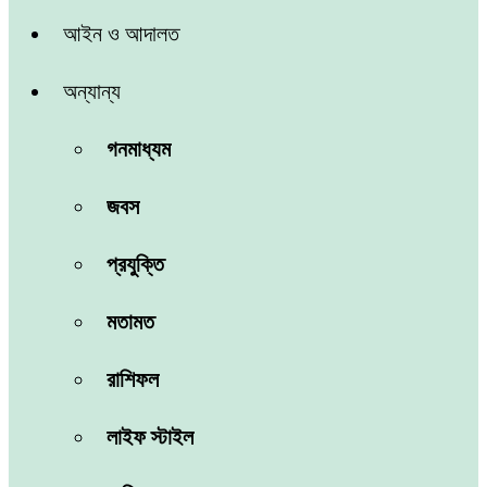
আইন ও আদালত
অন্যান্য
গনমাধ্যম
জবস
প্রযুক্তি
মতামত
রাশিফল
লাইফ স্টাইল