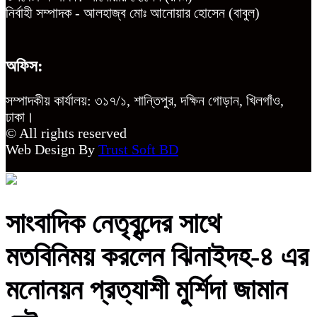
নির্বাহী সম্পাদক - আলহাজ্ব মোঃ আনোয়ার হোসেন (বাবুল)
অফিস:
সম্পাদকীয় কার্যালয়: ৩১৭/১, শান্তিপুর, দক্ষিন গোড়ান, খিলগাঁও,
ঢাকা।
© All rights reserved
Web Design By
Trust Soft BD
সাংবাদিক নেতৃবৃন্দের সাথে
মতবিনিময় করলেন ঝিনাইদহ-৪ এর
মনোনয়ন প্রত্যাশী মুর্শিদা জামান