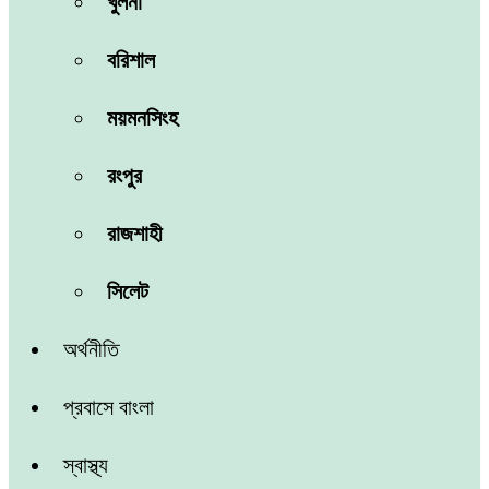
খুলনা
বরিশাল
ময়মনসিংহ
রংপুর
রাজশাহী
সিলেট
অর্থনীতি
প্রবাসে বাংলা
স্বাস্থ্য