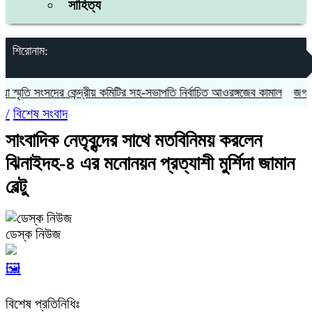
সাহিত্য
শিরোনাম:
্মৃতি সংসদের কেন্দ্রীয় কমিটির সহ-সভাপতি নির্বাচিত আওরঙ্গজেব কামাল
জগন্নাথপ
/
বিশেষ সংবাদ
সাংবাদিক নেতৃবৃন্দের সাথে মতবিনিময় করলেন
ঝিনাইদহ-৪ এর মনোনয়ন প্রত্যাশী মুর্শিদা জামান
বেল্টু
ডেস্ক নিউজ
🖼️
বিশেষ প্রতিনিধিঃ