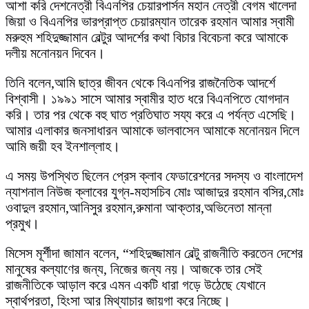
আশা করি দেশনেত্রী বিএনপির চেয়ারপার্সন মহান নেত্রী বেগম খালেদা
জিয়া ও বিএনপির ভারপ্রাপ্ত চেয়ারম্যান তারেক রহমান আমার স্বামী
মরুহুম শহিদুজ্জামান বেল্টুর আদর্শের কথা বিচার বিবেচনা করে আমাকে
দলীয় মনোনয়ন দিবেন।
তিনি বলেন,আমি ছাত্র জীবন থেকে বিএনপির রাজনৈতিক আদর্শে
বিশ্বাসী। ১৯৯১ সাসে আমার স্বামীর হাত ধরে বিএনপিতে যোগদান
করি। তার পর থেকে বহু ঘাত প্রতিঘাত সয্য করে এ পর্যন্ত এসেছি।
আমার এলাকার জনসাধারন আমাকে ভালবাসেন আমাকে মনোনয়ন দিলে
আমি জয়ী হব ইনশাল্লাহ।
এ সময় উপস্থিত ছিলেন প্রেস ক্লাব ফেডারেশনের সদস্য ও বাংলাদেশ
ন্যাশনাল নিউজ ক্লাবের যুগ্ন-মহাসচিব মোঃ আজাদুর রহমান বসির,মোঃ
ওবাদুল রহমান,আনিসুর রহমান,রুমানা আক্তার,অভিনেতা মান্না
প্রমুখ।
মিসেস মূর্শীদা জামান বলেন, “শহিদুজ্জামান বেল্টু রাজনীতি করতেন দেশের
মানুষের কল্যাণের জন্য, নিজের জন্য নয়। আজকে তার সেই
রাজনীতিকে আড়াল করে এমন একটি ধারা গড়ে উঠেছে যেখানে
স্বার্থপরতা, হিংসা আর মিথ্যাচার জায়গা করে নিচ্ছে।