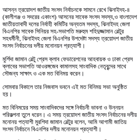
আসন্ন ত্রয়োদশ জাতীয় সংসদ নির্বাচনকে সামনে রেখে ঝিনাইদহ-৪
(কালীগঞ্জ ও সদরের একাংশ) আসনের সাবেক সংসদ সদস্য,ও বাংলাদেশ
জাতীয়তাবাদী দলের নির্বাহী কমিটির অন্যতম সদস্য, ঝিনাইদহ জেলা
বিএনপির সাবেক সিনিয়র সহ-সভাপতি মরুহুম শহিদুজ্জামান বেল্টুর
সহধর্মীনী, ঝিনাইদহ জেলা বিএনপির উপদেষ্টা সদস্য ত্রয়োদশ জাতীয়
সংসদ নির্বাচনের দলীয় মনোনয়ন প্রত্যাশী।
মুর্শিদা জামান বেল্টু প্রেস ক্লাব ফেডারেশনের আহবায়ক ও ঢাকা প্রেস
ক্লাবের সভাপতি আওরঙ্গজেব কামালসহ সাংবাদিক নেতৃবৃন্দের সাথে
সৌজন্য সাক্ষাৎ ও এক মত বিনিময় করেন।
সোমবার বিকালে তার নিজবাস ভবনে এই মত বিনিময় সভা অনুষ্ঠিত
হয়।
মত বিনিময়ের সময় সাংবাদিকদের সঙ্গে নির্বাচনী ভাবনা ও উন্নয়ন
পরিকল্পনা তুলে ধরেন। এ সময় ত্রয়োদশ জাতীয় সংসদ নির্বাচনের দলীয়
মনোনয় পত্যাশী মুরশিদা জামান বেল্টুর বলেন, আমি আগামী জাতিয়
সংসদ নির্বাচনে বিএনপির দলীয় মনোনয়ন প্রত্যাশী।