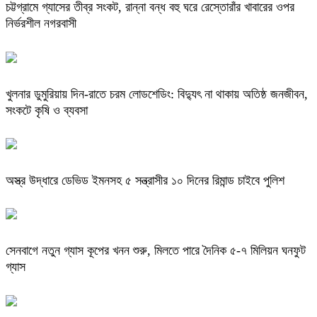
চট্টগ্রামে গ্যাসের তীব্র সংকট, রান্না বন্ধ বহু ঘরে রেস্তোরাঁর খাবারের ওপর
নির্ভরশীল নগরবাসী
খুলনার ডুমুরিয়ায় দিন-রাতে চরম লোডশেডিং: বিদ্যুৎ না থাকায় অতিষ্ঠ জনজীবন,
সংকটে কৃষি ও ব্যবসা
অস্ত্র উদ্ধারে ডেভিড ইমনসহ ৫ সন্ত্রাসীর ১০ দিনের রিমান্ড চাইবে পুলিশ
সেনবাগে নতুন গ্যাস কূপের খনন শুরু, মিলতে পারে দৈনিক ৫-৭ মিলিয়ন ঘনফুট
গ্যাস