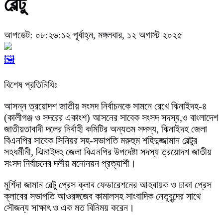
বেল্টু
আপডেট: ০৮:২৬:১২ পূর্বাহ্ন, মঙ্গলবার, ১২ অগাস্ট ২০২৫
🖼️
বিশেষ প্রতিনিধিঃ
আসন্ন ত্রয়োদশ জাতীয় সংসদ নির্বাচনকে সামনে রেখে ঝিনাইদহ-৪
(কালীগঞ্জ ও সদরের একাংশ) আসনের সাবেক সংসদ সদস্য,ও বাংলাদেশ
জাতীয়তাবাদী দলের নির্বাহী কমিটির অন্যতম সদস্য, ঝিনাইদহ জেলা
বিএনপির সাবেক সিনিয়র সহ-সভাপতি মরুহুম শহিদুজ্জামান বেল্টুর
সহধর্মীনী, ঝিনাইদহ জেলা বিএনপির উপদেষ্টা সদস্য ত্রয়োদশ জাতীয়
সংসদ নির্বাচনের দলীয় মনোনয়ন প্রত্যাশী।
মুর্শিদা জামান বেল্টু প্রেস ক্লাব ফেডারেশনের আহবায়ক ও ঢাকা প্রেস
ক্লাবের সভাপতি আওরঙ্গজেব কামালসহ সাংবাদিক নেতৃবৃন্দের সাথে
সৌজন্য সাক্ষাৎ ও এক মত বিনিময় করেন।