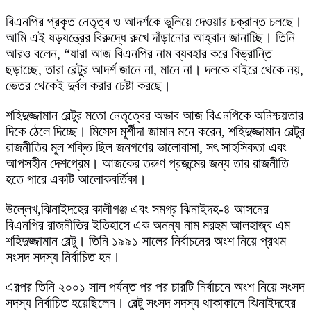
বিএনপির প্রকৃত নেতৃত্ব ও আদর্শকে ভুলিয়ে দেওয়ার চক্রান্ত চলছে।
আমি এই ষড়যন্ত্রের বিরুদ্ধে রুখে দাঁড়ানোর আহ্বান জানাচ্ছি। তিনি
আরও বলেন, “যারা আজ বিএনপির নাম ব্যবহার করে বিভ্রান্তি
ছড়াচ্ছে, তারা বেল্টুর আদর্শ জানে না, মানে না। দলকে বাইরে থেকে নয়,
ভেতর থেকেই দুর্বল করার চেষ্টা করছে।
শহিদুজ্জামান বেল্টুর মতো নেতৃত্বের অভাব আজ বিএনপিকে অনিশ্চয়তার
দিকে ঠেলে দিচ্ছে। মিসেস মূর্শীদা জামান মনে করেন, শহিদুজ্জামান বেল্টুর
রাজনীতির মূল শক্তি ছিল জনগণের ভালোবাসা, সৎ সাহসিকতা এবং
আপসহীন দেশপ্রেম। আজকের তরুণ প্রজন্মের জন্য তার রাজনীতি
হতে পারে একটি আলোকবর্তিকা।
উল্লেখ,ঝিনাইদহের কালীগঞ্জ এবং সমগ্র ঝিনাইদহ-৪ আসনের
বিএনপির রাজনীতির ইতিহাসে এক অনন্য নাম মরহুম আলহাজ্ব এম
শহিদুজ্জামান বেল্টু। তিনি ১৯৯১ সালের নির্বাচনের অংশ নিয়ে প্রথম
সংসদ সদস্য নির্বাচিত হন।
এরপর তিনি ২০০১ সাল পর্যন্ত পর পর চারটি নির্বাচনে অংশ নিয়ে সংসদ
সদস্য নির্বাচিত হয়েছিলেন। বেল্টু সংসদ সদস্য থাকাকালে ঝিনাইদহের