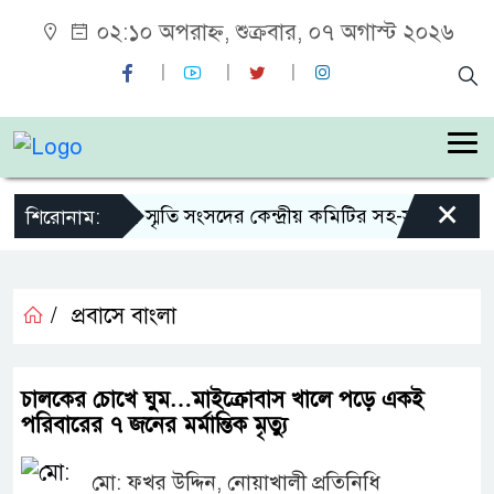
০২:১০ অপরাহ্ন, শুক্রবার, ০৭ অগাস্ট ২০২৬
×
শহীদ জিয়া স্মৃতি সংসদের কেন্দ্রীয় কমিটির সহ-সভাপতি নির্
শিরোনাম:
/
প্রবাসে বাংলা
চালকের চোখে ঘুম…মাইক্রোবাস খালে পড়ে একই
পরিবারের ৭ জনের মর্মান্তিক মৃত্যু
মো: ফখর উদ্দিন, নোয়াখালী প্রতিনিধি