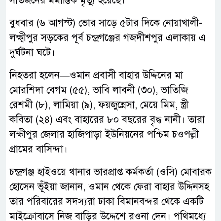
সাতজনের মর্মান্তিক মৃত্যু হয়েছে।
বুধবার (৬ আগস্ট) ভোর সাড়ে ৫টার দিকে নোয়াখালী-
লক্ষ্মীপুর সড়কের পূর্ব চন্দ্রগঞ্জের গজদীশপুর এলাকায় এ
দুর্ঘটনা ঘটে।
নিহতরা হলেন—ওমান প্রবাসী বাহার উদ্দিনের মা
মোরশিদা বেগম (৫৫), ভাবি লাবনী (৩০), ভাতিজি
রেশমী (৮), লামিয়া (৯), ফয়জুন্নেসা, মেয়ে মিম, স্ত্রী
কবিতা (২৪) এবং বাহারের ৮০ বছরের বৃদ্ধ নানী। তারা
লক্ষীপুর জেলার হাজিপাড়া ইউনিয়নের পশ্চিম চওপল্লী
গ্রামের বাসিন্দা।
চন্দ্রগঞ্জ হাইওয়ে থানার ভারপ্রাপ্ত কর্মকর্তা (ওসি) মোবারক
হোসেন ভূঁইয়া জানান, ওমান থেকে ফেরা বাহার উদ্দিনসহ
তার পরিবারের সদস্যরা ঢাকা বিমানবন্দর থেকে একটি
মাইক্রোবাসে নিজ বাড়ির উদ্দেশে রওনা দেন। পথিমধ্যে