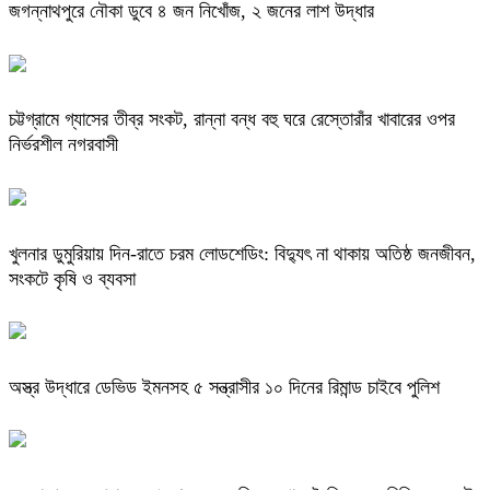
জগন্নাথপুরে নৌকা ডুবে ৪ জন নিখোঁজ, ২ জনের লাশ উদ্ধার
চট্টগ্রামে গ্যাসের তীব্র সংকট, রান্না বন্ধ বহু ঘরে রেস্তোরাঁর খাবারের ওপর
নির্ভরশীল নগরবাসী
খুলনার ডুমুরিয়ায় দিন-রাতে চরম লোডশেডিং: বিদ্যুৎ না থাকায় অতিষ্ঠ জনজীবন,
সংকটে কৃষি ও ব্যবসা
অস্ত্র উদ্ধারে ডেভিড ইমনসহ ৫ সন্ত্রাসীর ১০ দিনের রিমান্ড চাইবে পুলিশ