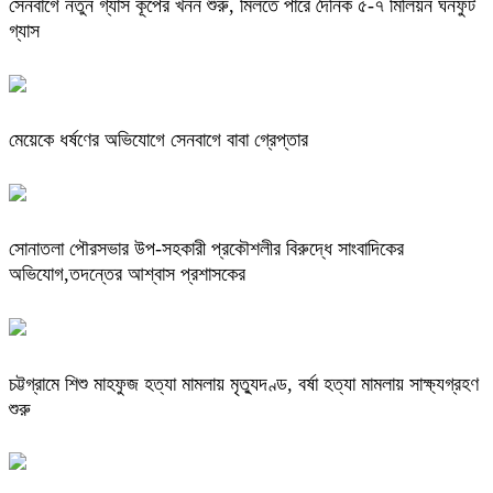
সেনবাগে নতুন গ্যাস কূপের খনন শুরু, মিলতে পারে দৈনিক ৫-৭ মিলিয়ন ঘনফুট
গ্যাস
মেয়েকে ধর্ষণের অভিযোগে সেনবাগে বাবা গ্রেপ্তার
সোনাতলা পৌরসভার উপ-সহকারী প্রকৌশলীর বিরুদ্ধে সাংবাদিকের
অভিযোগ,তদন্তের আশ্বাস প্রশাসকের
চট্টগ্রামে শিশু মাহফুজ হত্যা মামলায় মৃত্যুদণ্ড, বর্ষা হত্যা মামলায় সাক্ষ্যগ্রহণ
শুরু