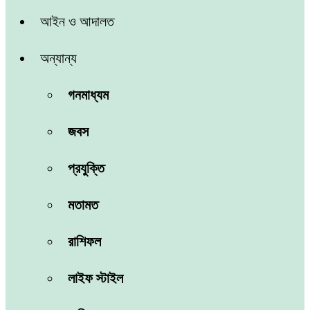
আইন ও আদালত
অন্যান্য
গনমাধ্যম
জবস
প্রযুক্তি
মতামত
রাশিফল
লাইফ স্টাইল