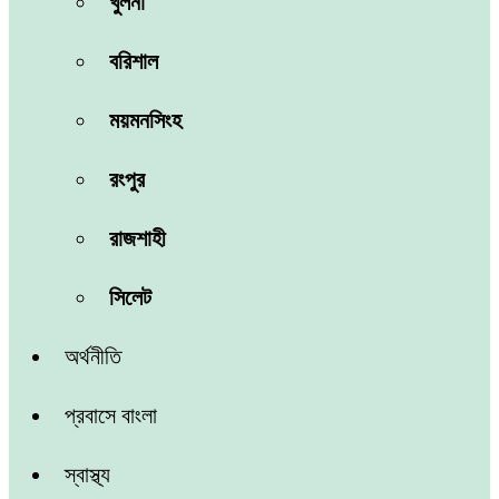
খুলনা
বরিশাল
ময়মনসিংহ
রংপুর
রাজশাহী
সিলেট
অর্থনীতি
প্রবাসে বাংলা
স্বাস্থ্য