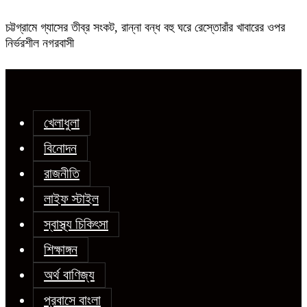
চট্টগ্রামে গ্যাসের তীব্র সংকট, রান্না বন্ধ বহু ঘরে রেস্তোরাঁর খাবারের ওপর
নির্ভরশীল নগরবাসী
খেলাধুলা
বিনোদন
রাজনীতি
লাইফ স্টাইল
স্বাস্থ্য চিকিৎসা
শিক্ষাঙ্গন
অর্থ বাণিজ্য
প্রবাসে বাংলা