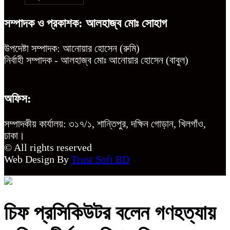
সম্পাদক ও প্রকাশক: আলহাজ্ব মোঃ সোহাগ
উপদেষ্টা সম্পাদক: আনোয়ার হোসেন (রুমি)
নির্বাহী সম্পাদক - আলহাজ্ব মোঃ আনোয়ার হোসেন (বাবুল)
অফিস:
সম্পাদকীয় কার্যালয়: ৩১৭/১, শান্তিপুর, দক্ষিন গোড়ান, খিলগাঁও,
ঢাকা।
© All rights reserved
Web Design By
Trust Soft BD
চিফ প্রসিকিউটর বলেন গণহত্যায়