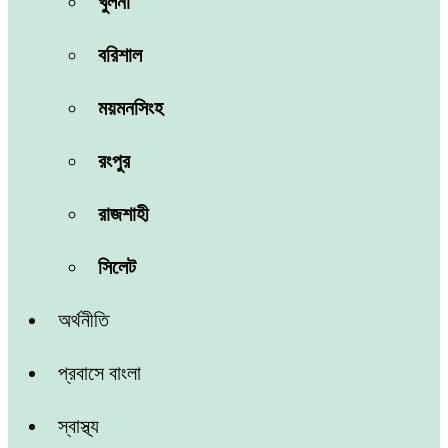
খুলনা
বরিশাল
ময়মনসিংহ
রংপুর
রাজশাহী
সিলেট
অর্থনীতি
প্রবাসে বাংলা
স্বাস্থ্য