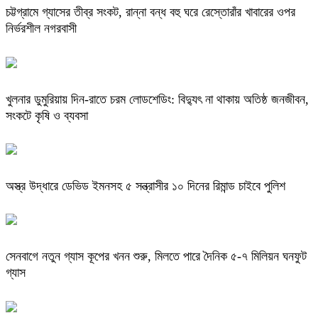
চট্টগ্রামে গ্যাসের তীব্র সংকট, রান্না বন্ধ বহু ঘরে রেস্তোরাঁর খাবারের ওপর
নির্ভরশীল নগরবাসী
খুলনার ডুমুরিয়ায় দিন-রাতে চরম লোডশেডিং: বিদ্যুৎ না থাকায় অতিষ্ঠ জনজীবন,
সংকটে কৃষি ও ব্যবসা
অস্ত্র উদ্ধারে ডেভিড ইমনসহ ৫ সন্ত্রাসীর ১০ দিনের রিমান্ড চাইবে পুলিশ
সেনবাগে নতুন গ্যাস কূপের খনন শুরু, মিলতে পারে দৈনিক ৫-৭ মিলিয়ন ঘনফুট
গ্যাস