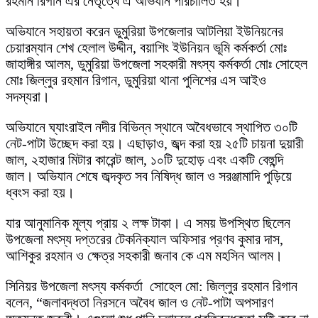
রহমান রিগান এর নেতৃত্বে এ অভিযান পরিচালিত হয়।
অভিযানে সহায়তা করেন ডুমুরিয়া উপজেলার আটলিয়া ইউনিয়নের
চেয়ারম্যান শেখ হেলাল উদ্দীন, বয়াশিং ইউনিয়ন ভূমি কর্মকর্তা মোঃ
জাহাঙ্গীর আলম, ডুমুরিয়া উপজেলা সহকারী মৎস্য কর্মকর্তা মোঃ সোহেল
মোঃ জিল্লুর রহমান রিগান, ডুমুরিয়া থানা পুলিশের এস আইও
সদস্যরা।
অভিযানে ঘ্যাংরাইল নদীর বিভিন্ন স্থানে অবৈধভাবে স্থাপিত ৩০টি
নেট-পাটা উচ্ছেদ করা হয়। এছাড়াও, জব্দ করা হয় ২৫টি চায়না দুয়ারী
জাল, ২হাজার‌ মিটার কারেন্ট জাল, ১০টি দুহোড় এবং একটি বেহুন্দি
জাল। অভিযান শেষে জব্দকৃত সব নিষিদ্ধ জাল ও সরঞ্জামাদি পুড়িয়ে
ধ্বংস করা হয়।
যার আনুমানিক মূল্য প্রায় ২ লক্ষ টাকা। এ সময় উপস্থিত ছিলেন
উপজেলা মৎস্য দপ্তরের টেকনিক্যাল অফিসার প্রণব কুমার দাস,
আশিকুর রহমান ও ক্ষেত্র সহকারী জনাব কে এম মহসিন আলম।
সিনিয়র উপজেলা মৎস্য কর্মকর্তা সোহেল মো: জিল্লুর রহমান রিগান
বলেন, “জলাবদ্ধতা নিরসনে অবৈধ জাল ও নেট-পাটা অপসারণ