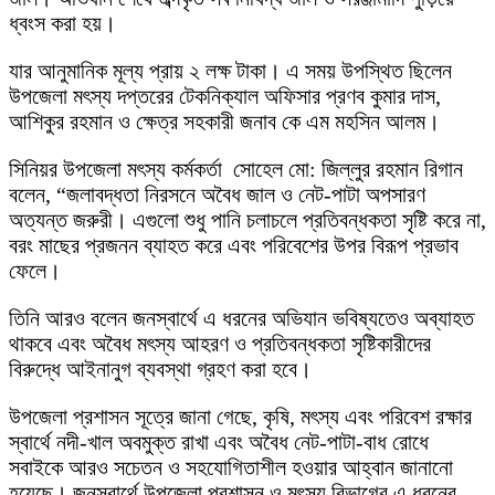
ধ্বংস করা হয়।
যার আনুমানিক মূল্য প্রায় ২ লক্ষ টাকা। এ সময় উপস্থিত ছিলেন
উপজেলা মৎস্য দপ্তরের টেকনিক্যাল অফিসার প্রণব কুমার দাস,
আশিকুর রহমান ও ক্ষেত্র সহকারী জনাব কে এম মহসিন আলম।
সিনিয়র উপজেলা মৎস্য কর্মকর্তা সোহেল মো: জিল্লুর রহমান রিগান
বলেন, “জলাবদ্ধতা নিরসনে অবৈধ জাল ও নেট-পাটা অপসারণ
অত্যন্ত জরুরী। এগুলো শুধু পানি চলাচলে প্রতিবন্ধকতা সৃষ্টি করে না,
বরং মাছের প্রজনন ব্যাহত করে এবং পরিবেশের উপর বিরূপ প্রভাব
ফেলে।
তিনি আরও বলেন জনস্বার্থে এ ধরনের অভিযান ভবিষ্যতেও অব্যাহত
থাকবে এবং অবৈধ মৎস্য আহরণ ও প্রতিবন্ধকতা সৃষ্টিকারীদের
বিরুদ্ধে আইনানুগ ব্যবস্থা গ্রহণ করা হবে।
উপজেলা প্রশাসন সূত্রে জানা গেছে, কৃষি, মৎস্য এবং পরিবেশ রক্ষার
স্বার্থে নদী-খাল অবমুক্ত রাখা এবং অবৈধ নেট-পাটা-বাধ রোধে
সবাইকে আরও সচেতন ও সহযোগিতাশীল হওয়ার আহ্বান জানানো
হয়েছে। জনস্বার্থে উপজেলা প্রশাসন ও মৎস্য বিভাগের এ ধরনের