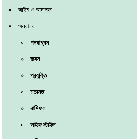
আইন ও আদালত
অন্যান্য
গনমাধ্যম
জবস
প্রযুক্তি
মতামত
রাশিফল
লাইফ স্টাইল