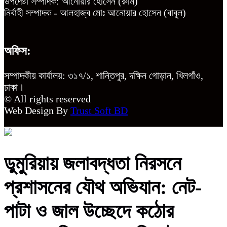
উপদেষ্টা সম্পাদক: আনোয়ার হোসেন (রুমি)
নির্বাহী সম্পাদক - আলহাজ্ব মোঃ আনোয়ার হোসেন (বাবুল)
অফিস:
সম্পাদকীয় কার্যালয়: ৩১৭/১, শান্তিপুর, দক্ষিন গোড়ান, খিলগাঁও,
ঢাকা।
© All rights reserved
Web Design By
Trust Soft BD
ডুমুরিয়ায় জলাবদ্ধতা নিরসনে
প্রশাসনের যৌথ অভিযান: নেট-
পাটা ও জাল উচ্ছেদে কঠোর