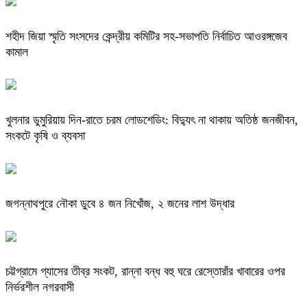
শহীদ জিয়া স্মৃতি সংসদের কেন্দ্রীয় কমিটির সহ-সভাপতি নির্বাচিত আওরঙ্গজেব
কামাল
খুলনার ডুমুরিয়ায় দিন-রাতে চরম লোডশেডিং: বিদ্যুৎ না থাকায় অতিষ্ঠ জনজীবন,
সংকটে কৃষি ও ব্যবসা
জগন্নাথপুরে নৌকা ডুবে ৪ জন নিখোঁজ, ২ জনের লাশ উদ্ধার
চট্টগ্রামে গ্যাসের তীব্র সংকট, রান্না বন্ধ বহু ঘরে রেস্তোরাঁর খাবারের ওপর
নির্ভরশীল নগরবাসী